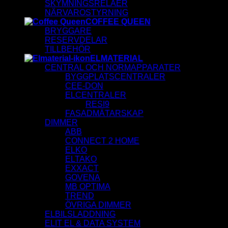
SKYMNINGSRELÄER
NÄRVAROSTYRNING
COFFEE QUEEN
BRYGGARE
RESERVDELAR
TILLBEHÖR
ELMATERIAL
CENTRAL OCH NORMAPPARATER
BYGGPLATSCENTRALER
CEE-DON
ELCENTRALER
RESI9
FASADMÄTARSKAP
DIMMER
ABB
CONNECT 2 HOME
ELKO
ELTAKO
EXXACT
GOVENA
MB OPTIMA
TREND
ÖVRIGA DIMMER
ELBILSLADDNING
ELIT EL & DATA SYSTEM