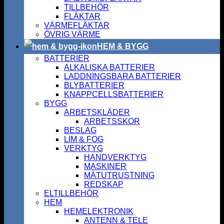
TILLBEHÖR
FLÄKTAR
VÄRMEFLÄKTAR
ÖVRIG VÄRME
HEM & BYGG
BATTERIER
ALKALISKA BATTERIER
LADDNINGSBARA BATTERIER
BLYBATTERIER
KNAPPCELLSBATTERIER
BYGG
ARBETSKLÄDER
ARBETSSKOR
BESLAG
LIM & FOG
VERKTYG
HANDVERKTYG
MASKINER
MÄTUTRUSTNING
REDSKAP
ELTILLBEHÖR
HEM
HEMELEKTRONIK
ANTENN & TELE