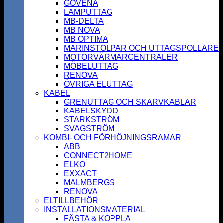
GOVENA
LAMPUTTAG
MB-DELTA
MB NOVA
MB OPTIMA
MARINSTOLPAR OCH UTTAGSPOLLARE
MOTORVÄRMARCENTRALER
MÖBELUTTAG
RENOVA
ÖVRIGA ELUTTAG
KABEL
GRENUTTAG OCH SKARVKABLAR
KABELSKYDD
STARKSTRÖM
SVAGSTRÖM
KOMBI- OCH FÖRHÖJNINGSRAMAR
ABB
CONNECT2HOME
ELKO
EXXACT
MALMBERGS
RENOVA
ELTILLBEHÖR
INSTALLATIONSMATERIAL
FÄSTA & KOPPLA