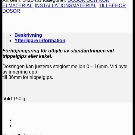
Artikelnr:
1420431
Kategorier:
DOSOR OCH RÖR
,
ELMATERIAL
,
INSTALLATIONSMATERIAL
,
TILLBEHÖR
28 kr.
14 kr.
DOSOR
Beskrivning
Ytterligare information
Förhöjningsring för utbyte av standardringen vid
trippelgips eller kakel.
Dosringen kan justeras steglöst mellan 0 – 16mm. Vid byte
av innerring upp
till 36mm för trippelgips.
Vikt
150 g