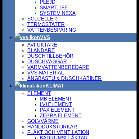
PLEJD
SMARTLIFE
SYSTEM NEXA
SOLCELLER
TERMOSTATER
VATTENBESPARING
VVS
AVFUKTARE
BLANDARE
DUSCHTILLBEHÖR
DUSCHVÄGGAR
VARMVATTENBEREDARE
VVS-MATERIAL
ÅNGBASTU & DUSCHKABINER
KLIMAT
ELEMENT
MB ELEMENT
LVI ELEMENT
PAX ELEMENT
ZEBRA ELEMENT
GOLVVÄRME
HANDDUKSTORKAR
FLÄKT OCH VENTILATION
BADRUMSFLÄKTAR