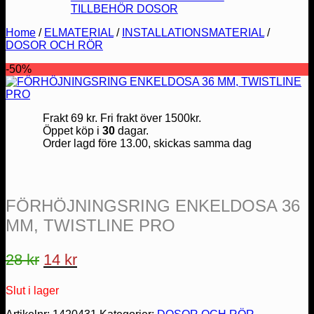
TILLBEHÖR DOSOR
Home
/
ELMATERIAL
/
INSTALLATIONSMATERIAL
/
DOSOR OCH RÖR
-50%
Frakt 69 kr. Fri frakt över 1500kr.
Öppet köp i
30
dagar.
Order lagd före 13.00, skickas samma dag
FÖRHÖJNINGSRING ENKELDOSA 36
MM, TWISTLINE PRO
Det
Det
28
kr
14
kr
ursprungliga
nuvarande
Slut i lager
priset
priset
var:
är: