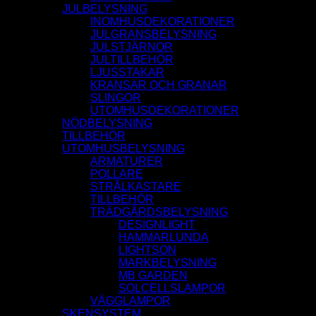
JULBELYSNING
INOMHUSDEKORATIONER
JULGRANSBELYSNING
JULSTJÄRNOR
JULTILLBEHÖR
LJUSSTAKAR
KRANSAR OCH GRANAR
SLINGOR
UTOMHUSDEKORATIONER
NÖDBELYSNING
TILLBEHÖR
UTOMHUSBELYSNING
ARMATURER
POLLARE
STRÅLKASTARE
TILLBEHÖR
TRÄDGÅRDSBELYSNING
DESIGNLIGHT
HAMMARLUNDA
LIGHTSON
MARKBELYSNING
MB GARDEN
SOLCELLSLAMPOR
VÄGGLAMPOR
SKENSYSTEM