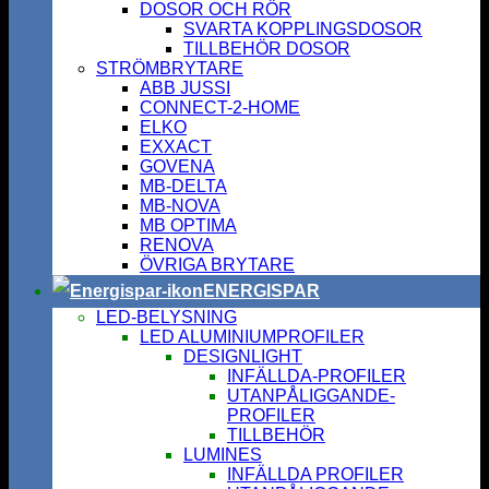
DOSOR OCH RÖR
SVARTA KOPPLINGSDOSOR
TILLBEHÖR DOSOR
STRÖMBRYTARE
ABB JUSSI
CONNECT-2-HOME
ELKO
EXXACT
GOVENA
MB-DELTA
MB-NOVA
MB OPTIMA
RENOVA
ÖVRIGA BRYTARE
ENERGISPAR
LED-BELYSNING
LED ALUMINIUMPROFILER
DESIGNLIGHT
INFÄLLDA-PROFILER
UTANPÅLIGGANDE-
PROFILER
TILLBEHÖR
LUMINES
INFÄLLDA PROFILER