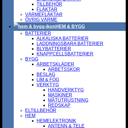
TILLBEHÖR
FLÄKTAR
VÄRMEFLÄKTAR
ÖVRIG VÄRME
HEM & BYGG
BATTERIER
ALKALISKA BATTERIER
LADDNINGSBARA BATTERIER
BLYBATTERIER
KNAPPCELLSBATTERIER
BYGG
ARBETSKLÄDER
ARBETSSKOR
BESLAG
LIM & FOG
VERKTYG
HANDVERKTYG
MASKINER
MÄTUTRUSTNING
REDSKAP
ELTILLBEHÖR
HEM
HEMELEKTRONIK
ANTENN & TELE