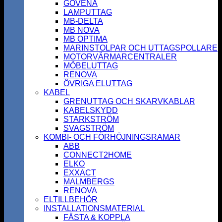
GOVENA
LAMPUTTAG
MB-DELTA
MB NOVA
MB OPTIMA
MARINSTOLPAR OCH UTTAGSPOLLARE
MOTORVÄRMARCENTRALER
MÖBELUTTAG
RENOVA
ÖVRIGA ELUTTAG
KABEL
GRENUTTAG OCH SKARVKABLAR
KABELSKYDD
STARKSTRÖM
SVAGSTRÖM
KOMBI- OCH FÖRHÖJNINGSRAMAR
ABB
CONNECT2HOME
ELKO
EXXACT
MALMBERGS
RENOVA
ELTILLBEHÖR
INSTALLATIONSMATERIAL
FÄSTA & KOPPLA