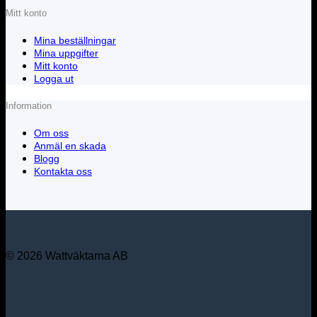
Mitt konto
Mina beställningar
Mina uppgifter
Mitt konto
Logga ut
Information
Om oss
Anmäl en skada
Blogg
Kontakta oss
© 2026 Wattväktarna AB