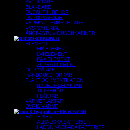
AVFUKTARE
BLANDARE
DUSCHTILLBEHÖR
DUSCHVÄGGAR
VARMVATTENBEREDARE
VVS-MATERIAL
ÅNGBASTU & DUSCHKABINER
KLIMAT
ELEMENT
MB ELEMENT
LVI ELEMENT
PAX ELEMENT
ZEBRA ELEMENT
GOLVVÄRME
HANDDUKSTORKAR
FLÄKT OCH VENTILATION
BADRUMSFLÄKTAR
TILLBEHÖR
FLÄKTAR
VÄRMEFLÄKTAR
ÖVRIG VÄRME
HEM & BYGG
BATTERIER
ALKALISKA BATTERIER
LADDNINGSBARA BATTERIER