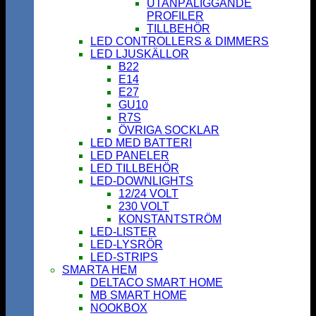
UTANPÅLIGGANDE
PROFILER
TILLBEHÖR
LED CONTROLLERS & DIMMERS
LED LJUSKÄLLOR
B22
E14
E27
GU10
R7S
ÖVRIGA SOCKLAR
LED MED BATTERI
LED PANELER
LED TILLBEHÖR
LED-DOWNLIGHTS
12/24 VOLT
230 VOLT
KONSTANTSTRÖM
LED-LISTER
LED-LYSRÖR
LED-STRIPS
SMARTA HEM
DELTACO SMART HOME
MB SMART HOME
NOOKBOX