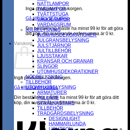
NATTLAMPOR
Inga produkter i varukorgen.
TAKLAMPOR
TVÄTTSTUGA
Gå tillbaka till butiken
VÄGGLAMPOR
VARDAGSRUM
Din beställning måste ha minst
99
kr
för att göra
JULBELYSNING
ditt köp, din nuvarande ordersumma är
0
kr
.
INOMHUSDEKORATIONER
JULGRANSBELYSNING
Varukorg
JULSTJÄRNOR
JULTILLBEHÖR
LJUSSTAKAR
KRANSAR OCH GRANAR
SLINGOR
UTOMHUSDEKORATIONER
NÖDBELYSNING
Inga produkter i varukorgen.
TILLBEHÖR
UTOMHUSBELYSNING
Gå tillbaka till butiken
ARMATURER
Din beställning måste ha minst
99
kr
för att göra ditt
POLLARE
köp, din nuvarande ordersumma är
0
kr
.
STRÅLKASTARE
K
TILLBEHÖR
TRÄDGÅRDSBELYSNING
DESIGNLIGHT
HAMMARLUNDA
LIGHTSON