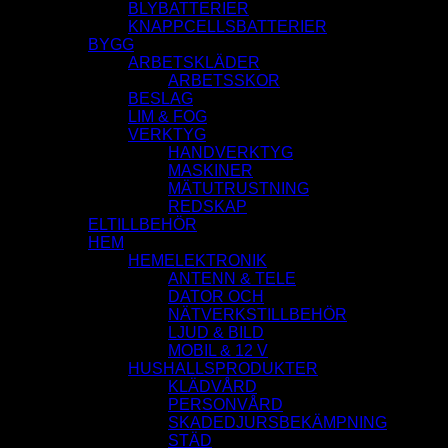
BLYBATTERIER
KNAPPCELLSBATTERIER
BYGG
ARBETSKLÄDER
ARBETSSKOR
BESLAG
LIM & FOG
VERKTYG
HANDVERKTYG
MASKINER
MÄTUTRUSTNING
REDSKAP
ELTILLBEHÖR
HEM
HEMELEKTRONIK
ANTENN & TELE
DATOR OCH
NÄTVERKSTILLBEHÖR
LJUD & BILD
MOBIL & 12 V
HUSHALLSPRODUKTER
KLÄDVÅRD
PERSONVÅRD
SKADEDJURSBEKÄMPNING
STÄD