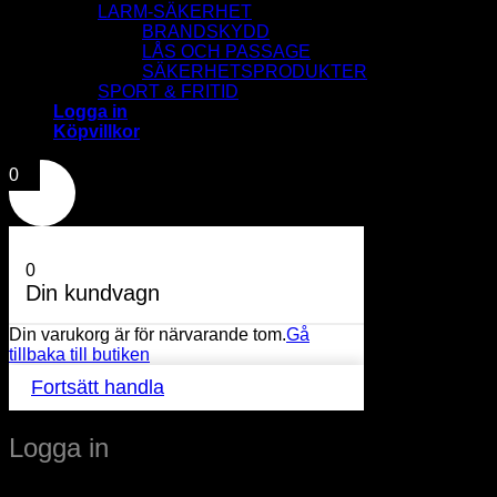
LARM-SÄKERHET
BRANDSKYDD
LÅS OCH PASSAGE
SÄKERHETSPRODUKTER
SPORT & FRITID
Logga in
Köpvillkor
0
0
Din kundvagn
Din varukorg är för närvarande tom.
Gå
tillbaka till butiken
Fortsätt handla
Logga in
Obligatoriskt
Användarnamn eller e-postadress
*