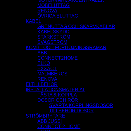
MOTORVÄRMARCENTRALER
MÖBELUTTAG
RENOVA
ÖVRIGA ELUTTAG
KABEL
GRENUTTAG OCH SKARVKABLAR
KABELSKYDD
STARKSTRÖM
SVAGSTRÖM
KOMBI- OCH FÖRHÖJNINGSRAMAR
ABB
CONNECT2HOME
ELKO
EXXACT
MALMBERGS
RENOVA
ELTILLBEHÖR
INSTALLATIONSMATERIAL
FÄSTA & KOPPLA
DOSOR OCH RÖR
SVARTA KOPPLINGSDOSOR
TILLBEHÖR DOSOR
STRÖMBRYTARE
ABB JUSSI
CONNECT-2-HOME