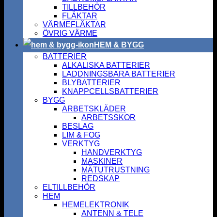
TILLBEHÖR
FLÄKTAR
VÄRMEFLÄKTAR
ÖVRIG VÄRME
HEM & BYGG
BATTERIER
ALKALISKA BATTERIER
LADDNINGSBARA BATTERIER
BLYBATTERIER
KNAPPCELLSBATTERIER
BYGG
ARBETSKLÄDER
ARBETSSKOR
BESLAG
LIM & FOG
VERKTYG
HANDVERKTYG
MASKINER
MÄTUTRUSTNING
REDSKAP
ELTILLBEHÖR
HEM
HEMELEKTRONIK
ANTENN & TELE