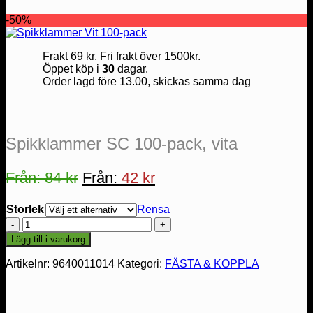
-50%
Frakt 69 kr. Fri frakt över 1500kr.
Öppet köp i
30
dagar.
Order lagd före 13.00, skickas samma dag
Spikklammer SC 100-pack, vita
Från:
84
kr
Från:
42
kr
Storlek
Rensa
Spikklammer
SC
Lägg till i varukorg
100-
pack,
Artikelnr:
9640011014
Kategori:
FÄSTA & KOPPLA
vita
mängd