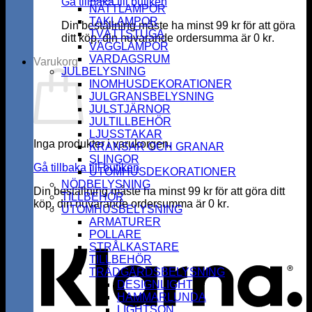
Gå tillbaka till butiken
NATTLAMPOR
TAKLAMPOR
Din beställning måste ha minst
99
kr
för att göra
TVÄTTSTUGA
ditt köp, din nuvarande ordersumma är
0
kr
.
VÄGGLAMPOR
VARDAGSRUM
Varukorg
JULBELYSNING
INOMHUSDEKORATIONER
JULGRANSBELYSNING
JULSTJÄRNOR
JULTILLBEHÖR
LJUSSTAKAR
Inga produkter i varukorgen.
KRANSAR OCH GRANAR
SLINGOR
Gå tillbaka till butiken
UTOMHUSDEKORATIONER
NÖDBELYSNING
Din beställning måste ha minst
99
kr
för att göra ditt
TILLBEHÖR
köp, din nuvarande ordersumma är
0
kr
.
UTOMHUSBELYSNING
K
ARMATURER
POLLARE
STRÅLKASTARE
TILLBEHÖR
TRÄDGÅRDSBELYSNING
DESIGNLIGHT
HAMMARLUNDA
LIGHTSON