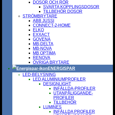
DOSOR OCH RÖR
SVARTA KOPPLINGSDOSOR
TILLBEHÖR DOSOR
STRÖMBRYTARE
ABB JUSSI
CONNECT-2-HOME
ELKO
EXXACT
GOVENA
MB-DELTA
MB-NOVA
MB OPTIMA
RENOVA
ÖVRIGA BRYTARE
ENERGISPAR
LED-BELYSNING
LED ALUMINIUMPROFILER
DESIGNLIGHT
INFÄLLDA-PROFILER
UTANPÅLIGGANDE-
PROFILER
TILLBEHÖR
LUMINES
INFÄLLDA PROFILER