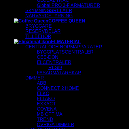
GLOBAL TRAC
Global PRO 3-F ARMATURER
SKYMNINGSRELÄER
NÄRVAROSTYRNING
COFFEE QUEEN
BRYGGARE
RESERVDELAR
TILLBEHÖR
ELMATERIAL
CENTRAL OCH NORMAPPARATER
BYGGPLATSCENTRALER
CEE-DON
ELCENTRALER
RESI9
FASADMÄTARSKAP
DIMMER
ABB
CONNECT 2 HOME
ELKO
ELTAKO
EXXACT
GOVENA
MB OPTIMA
TREND
ÖVRIGA DIMMER