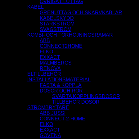
ÖVRIGA ELUTTAG
KABEL
GRENUTTAG OCH SKARVKABLAR
KABELSKYDD
STARKSTRÖM
SVAGSTRÖM
KOMBI- OCH FÖRHÖJNINGSRAMAR
ABB
CONNECT2HOME
ELKO
EXXACT
MALMBERGS
RENOVA
ELTILLBEHÖR
INSTALLATIONSMATERIAL
FÄSTA & KOPPLA
DOSOR OCH RÖR
SVARTA KOPPLINGSDOSOR
TILLBEHÖR DOSOR
STRÖMBRYTARE
ABB JUSSI
CONNECT-2-HOME
ELKO
EXXACT
GOVENA