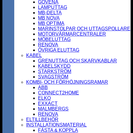
GOVENA
LAMPUTTAG
MB-DELTA
MB NOVA
MB OPTIMA
MARINSTOLPAR OCH UTTAGSPOLLARE
MOTORVÄRMARCENTRALER
MÖBELUTTAG
RENOVA
ÖVRIGA ELUTTAG
KABEL
GRENUTTAG OCH SKARVKABLAR
KABELSKYDD
STARKSTRÖM
SVAGSTRÖM
KOMBI- OCH FÖRHÖJNINGSRAMAR
ABB
CONNECT2HOME
ELKO
EXXACT
MALMBERGS
RENOVA
ELTILLBEHÖR
INSTALLATIONSMATERIAL
FÄSTA & KOPPLA