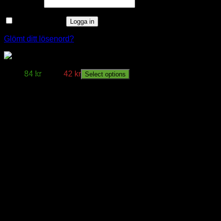
Obligatoriskt
Lösenord
*
Kom ihåg mig
Logga in
Glömt ditt lösenord?
Spikklammer SC 100-pack, vita
Från:
84
kr
Från:
42
kr
Select options
window.klarnaAsyncCallback = function () {
window.Klarna.Payments.Buttons.init({ client_id:
"klarna_live_client_M1gtQTRXKW1JOWhON0d0MWNY
}).load( { container: "#container", theme: "default", shape:
"default", on_click: (authorize) => { // Here you should invoke
authorize with the order payload. authorize( {
collect_shipping_address: true }, payload, // order payload
(result) => { // The result, if successful contains the
authorization_token }, ); }, }, function
load_callback(loadResult) { // Here you can handle the result
of loading the button }, ); };