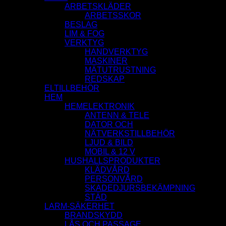
ARBETSKLÄDER
ARBETSSKOR
BESLAG
LIM & FOG
VERKTYG
HANDVERKTYG
MASKINER
MÄTUTRUSTNING
REDSKAP
ELTILLBEHÖR
HEM
HEMELEKTRONIK
ANTENN & TELE
DATOR OCH
NÄTVERKSTILLBEHÖR
LJUD & BILD
MOBIL & 12 V
HUSHALLSPRODUKTER
KLÄDVÅRD
PERSONVÅRD
SKADEDJURSBEKÄMPNING
STÄD
LARM-SÄKERHET
BRANDSKYDD
LÅS OCH PASSAGE