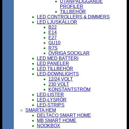
UTANPÅLIGGANDE
PROFILER
TILLBEHÖR
LED CONTROLLERS & DIMMERS
LED LJUSKÄLLOR
B22
E14
E27
GU10
R7S
ÖVRIGA SOCKLAR
LED MED BATTERI
LED PANELER
LED TILLBEHÖR
LED-DOWNLIGHTS
12/24 VOLT
230 VOLT
KONSTANTSTRÖM
LED-LISTER
LED-LYSRÖR
LED-STRIPS
SMARTA HEM
DELTACO SMART HOME
MB SMART HOME
NOOKBOX