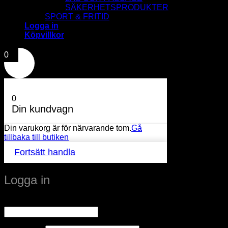
SÄKERHETSPRODUKTER
SPORT & FRITID
Logga in
Köpvillkor
0
0
Din kundvagn
Din varukorg är för närvarande tom.
Gå
tillbaka till butiken
Fortsätt handla
Logga in
Obligatoriskt
Användarnamn eller e-postadress
*