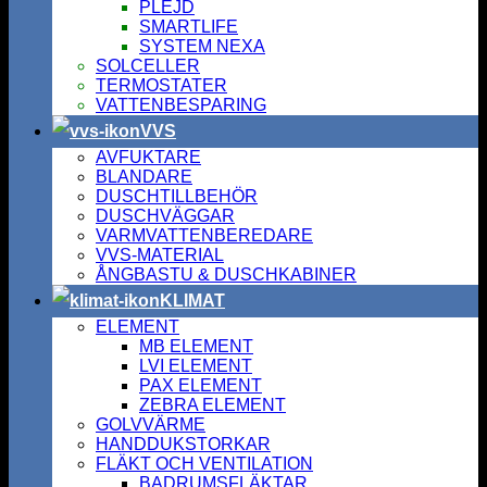
PLEJD
SMARTLIFE
SYSTEM NEXA
SOLCELLER
TERMOSTATER
VATTENBESPARING
VVS
AVFUKTARE
BLANDARE
DUSCHTILLBEHÖR
DUSCHVÄGGAR
VARMVATTENBEREDARE
VVS-MATERIAL
ÅNGBASTU & DUSCHKABINER
KLIMAT
ELEMENT
MB ELEMENT
LVI ELEMENT
PAX ELEMENT
ZEBRA ELEMENT
GOLVVÄRME
HANDDUKSTORKAR
FLÄKT OCH VENTILATION
BADRUMSFLÄKTAR