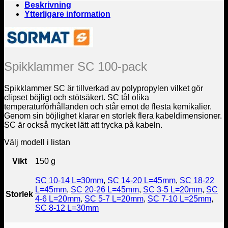
Beskrivning
Ytterligare information
Spikklammer SC 100-pack
Spikklammer SC är tillverkad av polypropylen vilket gör
clipset böjligt och stötsäkert. SC tål olika
temperaturförhållanden och står emot de flesta kemikalier.
Genom sin böjlighet klarar en storlek flera kabeldimensioner.
SC är också mycket lätt att trycka på kabeln.
Välj modell i listan
Vikt
150 g
SC 10-14 L=30mm
,
SC 14-20 L=45mm
,
SC 18-22
L=45mm
,
SC 20-26 L=45mm
,
SC 3-5 L=20mm
,
SC
Storlek
4-6 L=20mm
,
SC 5-7 L=20mm
,
SC 7-10 L=25mm
,
SC 8-12 L=30mm