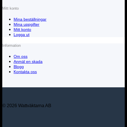
Mitt konto
Mina beställningar
Mina uppgifter
Mitt konto
Logga ut
Information
Om oss
Anmäl en skada
Blogg
Kontakta oss
© 2026 Wattväktarna AB