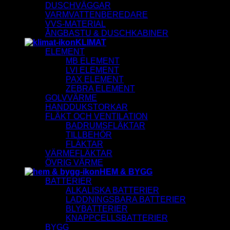
DUSCHVÄGGAR
VARMVATTENBEREDARE
VVS-MATERIAL
ÅNGBASTU & DUSCHKABINER
KLIMAT
ELEMENT
MB ELEMENT
LVI ELEMENT
PAX ELEMENT
ZEBRA ELEMENT
GOLVVÄRME
HANDDUKSTORKAR
FLÄKT OCH VENTILATION
BADRUMSFLÄKTAR
TILLBEHÖR
FLÄKTAR
VÄRMEFLÄKTAR
ÖVRIG VÄRME
HEM & BYGG
BATTERIER
ALKALISKA BATTERIER
LADDNINGSBARA BATTERIER
BLYBATTERIER
KNAPPCELLSBATTERIER
BYGG