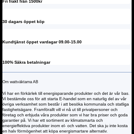
Fri frakt från 1500kr
30 dagars öppet köp
Kundtjänst öppet vardagar 09.00-15.00
100% Säkra betalningar
Om wattväktarna AB
Vi har en förkärlek till energisparande produkter och det är vår bas.
Vi bestämde oss för att starta E-handel som en naturlig del av vår
övriga verksamhet som består i att besöka kommunala och statliga
fastighetsägare. Framförallt vill vi nå ut till privatpersoner och
företag och erbjuda våra produkter som vi har bra priser och goda
garantier på. Vi har ett sortiment av klimatsmarta och
energieffektiva produkter inom el- och vatten. Det ska ju inte kosta
en halv förmögenhet att köpa energismartare alternativ.