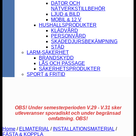
DATOR OCH
NÄTVERKSTILLBEHÖR
LJUD & BILD
MOBIL & 12 V
HUSHALLSPRODUKTER
KLÄDVÅRD
PERSONVÅRD
SKADEDJURSBEKÄMPNING
STÄD
LARM-SÄKERHET
BRANDSKYDD
LÅS OCH PASSAGE
SÄKERHETSPRODUKTER
SPORT & FRITID
OBS! Under semesterperioden V.29 - V.31 sker
utleveranser sporadiskt och under begränsad
omfattning. OBS!
Home
/
ELMATERIAL
/
INSTALLATIONSMATERIAL
/
FÄSTA & KOPPLA