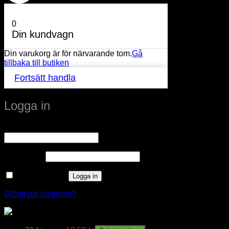
0
Din kundvagn
Din varukorg är för närvarande tom.
Gå
tillbaka till butiken
Fortsätt handla
Logga in
Obligatoriskt
Användarnamn eller e-postadress
*
Obligatoriskt
Lösenord
*
Kom ihåg mig
Logga in
Glömt ditt lösenord?
JR-Skruvklammer för Dubbla Kablar 5-pack