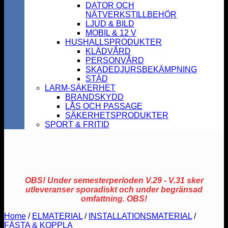
DATOR OCH
NÄTVERKSTILLBEHÖR
LJUD & BILD
MOBIL & 12 V
HUSHALLSPRODUKTER
KLÄDVÅRD
PERSONVÅRD
SKADEDJURSBEKÄMPNING
STÄD
LARM-SÄKERHET
BRANDSKYDD
LÅS OCH PASSAGE
SÄKERHETSPRODUKTER
SPORT & FRITID
OBS! Under semesterperioden V.29 - V.31 sker
utleveranser sporadiskt och under begränsad
omfattning. OBS!
Home
/
ELMATERIAL
/
INSTALLATIONSMATERIAL
/
FÄSTA & KOPPLA