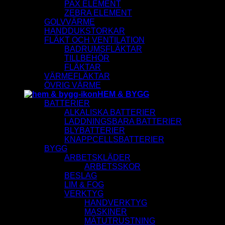
PAX ELEMENT
ZEBRA ELEMENT
GOLVVÄRME
HANDDUKSTORKAR
FLÄKT OCH VENTILATION
BADRUMSFLÄKTAR
TILLBEHÖR
FLÄKTAR
VÄRMEFLÄKTAR
ÖVRIG VÄRME
HEM & BYGG
BATTERIER
ALKALISKA BATTERIER
LADDNINGSBARA BATTERIER
BLYBATTERIER
KNAPPCELLSBATTERIER
BYGG
ARBETSKLÄDER
ARBETSSKOR
BESLAG
LIM & FOG
VERKTYG
HANDVERKTYG
MASKINER
MÄTUTRUSTNING