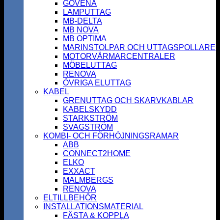
GOVENA
LAMPUTTAG
MB-DELTA
MB NOVA
MB OPTIMA
MARINSTOLPAR OCH UTTAGSPOLLARE
MOTORVÄRMARCENTRALER
MÖBELUTTAG
RENOVA
ÖVRIGA ELUTTAG
KABEL
GRENUTTAG OCH SKARVKABLAR
KABELSKYDD
STARKSTRÖM
SVAGSTRÖM
KOMBI- OCH FÖRHÖJNINGSRAMAR
ABB
CONNECT2HOME
ELKO
EXXACT
MALMBERGS
RENOVA
ELTILLBEHÖR
INSTALLATIONSMATERIAL
FÄSTA & KOPPLA