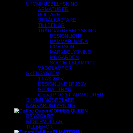
UTOMHUSBELYSNING
ARMATURER
POLLARE
STRÅLKASTARE
TILLBEHÖR
TRÄDGÅRDSBELYSNING
DESIGNLIGHT
HAMMARLUNDA
LIGHTSON
MARKBELYSNING
MB GARDEN
SOLCELLSLAMPOR
VÄGGLAMPOR
SKENSYSTEM
1-FAS 230V
DESIGNLINE 1F 230V
GLOBAL TRAC
Global PRO 3-F ARMATURER
SKYMNINGSRELÄER
NÄRVAROSTYRNING
COFFEE QUEEN
BRYGGARE
RESERVDELAR
TILLBEHÖR
ELMATERIAL