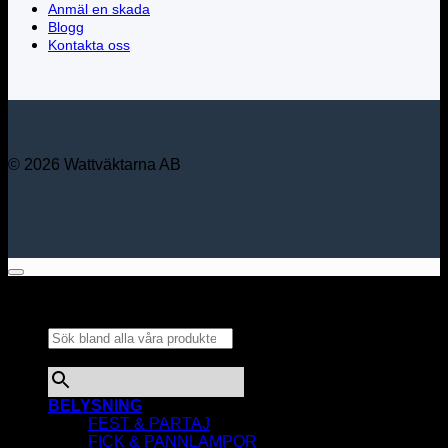
Anmäl en skada
Blogg
Kontakta oss
© 2026 Wattväktarna AB
Sök bland alla våra
produkter...
×
BELYSNING
FEST & PARTAJ
FICK & PANNLAMPOR