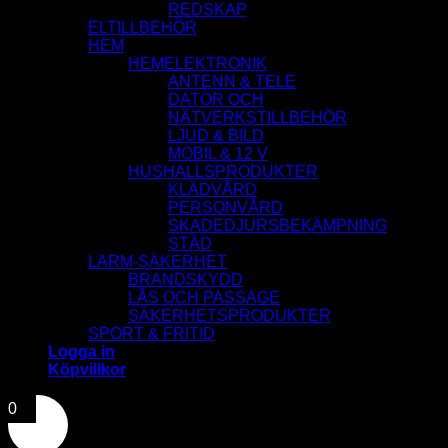
REDSKAP
ELTILLBEHÖR
HEM
HEMELEKTRONIK
ANTENN & TELE
DATOR OCH
NÄTVERKSTILLBEHÖR
LJUD & BILD
MOBIL & 12 V
HUSHALLSPRODUKTER
KLÄDVÅRD
PERSONVÅRD
SKADEDJURSBEKÄMPNING
STÄD
LARM-SÄKERHET
BRANDSKYDD
LÅS OCH PASSAGE
SÄKERHETSPRODUKTER
SPORT & FRITID
Logga in
Köpvillkor
0