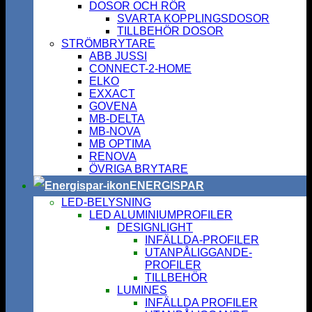
DOSOR OCH RÖR
SVARTA KOPPLINGSDOSOR
TILLBEHÖR DOSOR
STRÖMBRYTARE
ABB JUSSI
CONNECT-2-HOME
ELKO
EXXACT
GOVENA
MB-DELTA
MB-NOVA
MB OPTIMA
RENOVA
ÖVRIGA BRYTARE
ENERGISPAR
LED-BELYSNING
LED ALUMINIUMPROFILER
DESIGNLIGHT
INFÄLLDA-PROFILER
UTANPÅLIGGANDE-
PROFILER
TILLBEHÖR
LUMINES
INFÄLLDA PROFILER