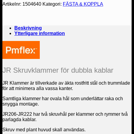
Dubbla
Artikelnr:
1504640
Kategori:
FÄSTA & KOPPLA
Kablar
5-
pack
mängd
Beskrivning
Ytterligare information
JR Skruvklammer för dubbla kablar
JR Klammer är tillverkade av äkta rostfritt stål och trummlade
för att minimera alla vassa kanter.
Samtliga klammer har ovala hål som underlättar raka och
snygga montage.
JR206-JR222 har två skruvhål per klammer och rymmer två
parlagda kablar.
Skruv med plant huvud skall användas.