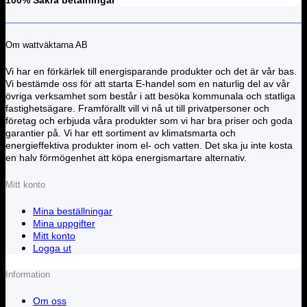
100% Säkra betalningar
Om wattväktarna AB
Vi har en förkärlek till energisparande produkter och det är vår bas.
Vi bestämde oss för att starta E-handel som en naturlig del av vår
övriga verksamhet som består i att besöka kommunala och statliga
fastighetsägare. Framförallt vill vi nå ut till privatpersoner och
företag och erbjuda våra produkter som vi har bra priser och goda
garantier på. Vi har ett sortiment av klimatsmarta och
energieffektiva produkter inom el- och vatten. Det ska ju inte kosta
en halv förmögenhet att köpa energismartare alternativ.
Mitt konto
Mina beställningar
Mina uppgifter
Mitt konto
Logga ut
Information
Om oss