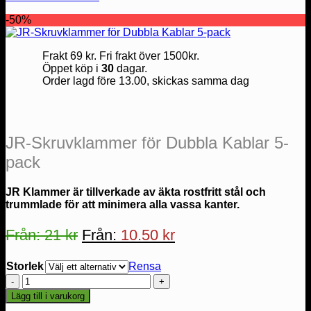
-50%
Frakt 69 kr. Fri frakt över 1500kr.
Öppet köp i
30
dagar.
Order lagd före 13.00, skickas samma dag
JR-Skruvklammer för Dubbla Kablar 5-
pack
JR Klammer är tillverkade av äkta rostfritt stål och
trummlade för att minimera alla vassa kanter.
Från:
21
kr
Från:
10.50
kr
Storlek
Rensa
JR-
Skruvklammer
Lägg till i varukorg
för