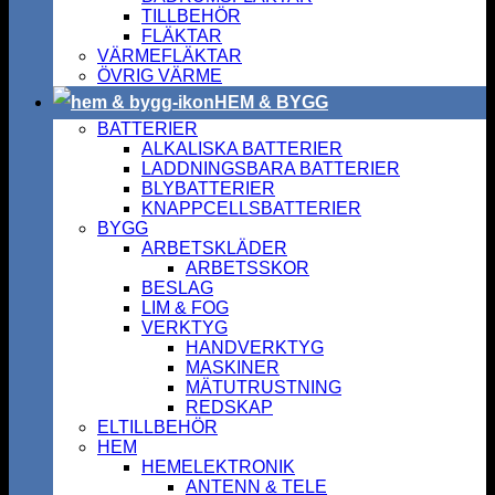
TILLBEHÖR
FLÄKTAR
VÄRMEFLÄKTAR
ÖVRIG VÄRME
HEM & BYGG
BATTERIER
ALKALISKA BATTERIER
LADDNINGSBARA BATTERIER
BLYBATTERIER
KNAPPCELLSBATTERIER
BYGG
ARBETSKLÄDER
ARBETSSKOR
BESLAG
LIM & FOG
VERKTYG
HANDVERKTYG
MASKINER
MÄTUTRUSTNING
REDSKAP
ELTILLBEHÖR
HEM
HEMELEKTRONIK
ANTENN & TELE