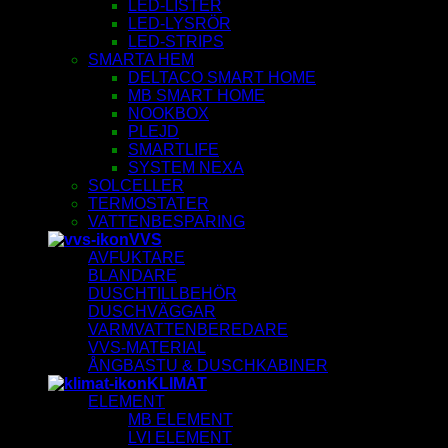
LED-LISTER
LED-LYSRÖR
LED-STRIPS
SMARTA HEM
DELTACO SMART HOME
MB SMART HOME
NOOKBOX
PLEJD
SMARTLIFE
SYSTEM NEXA
SOLCELLER
TERMOSTATER
VATTENBESPARING
VVS
AVFUKTARE
BLANDARE
DUSCHTILLBEHÖR
DUSCHVÄGGAR
VARMVATTENBEREDARE
VVS-MATERIAL
ÅNGBASTU & DUSCHKABINER
KLIMAT
ELEMENT
MB ELEMENT
LVI ELEMENT