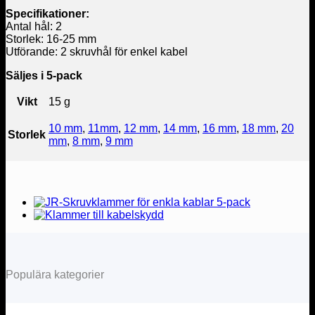
Specifikationer:
Antal hål: 2
Storlek: 16-25 mm
Utförande: 2 skruvhål för enkel kabel
Säljes i 5-pack
Vikt
15 g
10 mm
,
11mm
,
12 mm
,
14 mm
,
16 mm
,
18 mm
,
20
Storlek
mm
,
8 mm
,
9 mm
Populära kategorier