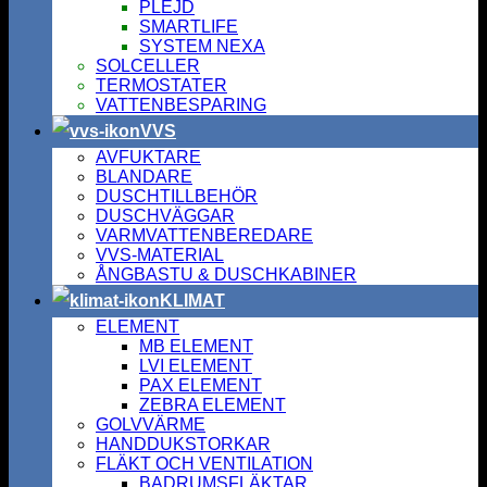
PLEJD
SMARTLIFE
SYSTEM NEXA
SOLCELLER
TERMOSTATER
VATTENBESPARING
VVS
AVFUKTARE
BLANDARE
DUSCHTILLBEHÖR
DUSCHVÄGGAR
VARMVATTENBEREDARE
VVS-MATERIAL
ÅNGBASTU & DUSCHKABINER
KLIMAT
ELEMENT
MB ELEMENT
LVI ELEMENT
PAX ELEMENT
ZEBRA ELEMENT
GOLVVÄRME
HANDDUKSTORKAR
FLÄKT OCH VENTILATION
BADRUMSFLÄKTAR