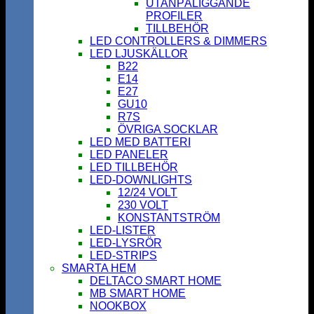
UTANPÅLIGGANDE
PROFILER
TILLBEHÖR
LED CONTROLLERS & DIMMERS
LED LJUSKÄLLOR
B22
E14
E27
GU10
R7S
ÖVRIGA SOCKLAR
LED MED BATTERI
LED PANELER
LED TILLBEHÖR
LED-DOWNLIGHTS
12/24 VOLT
230 VOLT
KONSTANTSTRÖM
LED-LISTER
LED-LYSRÖR
LED-STRIPS
SMARTA HEM
DELTACO SMART HOME
MB SMART HOME
NOOKBOX