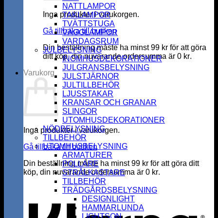
NATTLAMPOR
Inga produkter i varukorgen.
TAKLAMPOR
TVÄTTSTUGA
Gå tillbaka till butiken
VÄGGLAMPOR
VARDAGSRUM
Din beställning måste ha minst
99
kr
för att göra
JULBELYSNING
ditt köp, din nuvarande ordersumma är
0
kr
.
INOMHUSDEKORATIONER
JULGRANSBELYSNING
Varukorg
JULSTJÄRNOR
JULTILLBEHÖR
LJUSSTAKAR
KRANSAR OCH GRANAR
SLINGOR
UTOMHUSDEKORATIONER
NÖDBELYSNING
Inga produkter i varukorgen.
TILLBEHÖR
UTOMHUSBELYSNING
Gå tillbaka till butiken
ARMATURER
Din beställning måste ha minst
99
kr
för att göra ditt
POLLARE
köp, din nuvarande ordersumma är
0
kr
.
STRÅLKASTARE
K
TILLBEHÖR
TRÄDGÅRDSBELYSNING
DESIGNLIGHT
HAMMARLUNDA
LIGHTSON