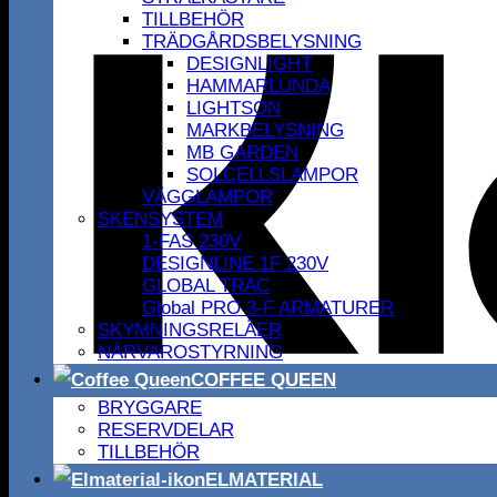
TILLBEHÖR
TRÄDGÅRDSBELYSNING
DESIGNLIGHT
HAMMARLUNDA
LIGHTSON
MARKBELYSNING
MB GARDEN
SOLCELLSLAMPOR
VÄGGLAMPOR
SKENSYSTEM
1-FAS 230V
DESIGNLINE 1F 230V
GLOBAL TRAC
Global PRO 3-F ARMATURER
SKYMNINGSRELÄER
NÄRVAROSTYRNING
COFFEE QUEEN
BRYGGARE
RESERVDELAR
TILLBEHÖR
ELMATERIAL