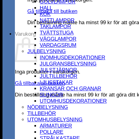
GOLVLAMPOR
HALL
Gå tillbaka till butiken
KÖK
NATTLAMPOR
Din beställning måste ha minst
99
kr
för att gör
TAKLAMPOR
TVÄTTSTUGA
Varukorg
VÄGGLAMPOR
VARDAGSRUM
JULBELYSNING
INOMHUSDEKORATIONER
JULGRANSBELYSNING
JULSTJÄRNOR
Inga produkter i varukorgen.
JULTILLBEHÖR
LJUSSTAKAR
Gå tillbaka till butiken
KRANSAR OCH GRANAR
Din beställning måste ha minst
99
kr
för att göra dit
SLINGOR
UTOMHUSDEKORATIONER
NÖDBELYSNING
TILLBEHÖR
UTOMHUSBELYSNING
ARMATURER
POLLARE
STRÅLKASTARE