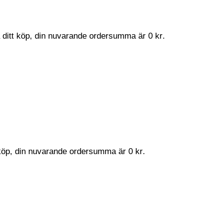
a ditt köp, din nuvarande ordersumma är
0
kr
.
t köp, din nuvarande ordersumma är
0
kr
.