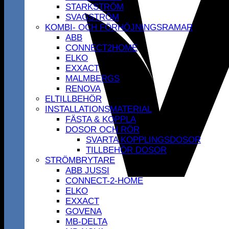
STARKSTRÖM
SVAGSTRÖM
KOMBI- OCH FÖRHÖJNINGSRAMAR
ABB
CONNECT2HOME
ELKO
EXXACT
MALMBERGS
RENOVA
ELTILLBEHÖR
INSTALLATIONSMATERIAL
FÄSTA & KOPPLA
DOSOR OCH RÖR
SVARTA KOPPLINGSDOSOR
TILLBEHÖR DOSOR
STRÖMBRYTARE
ABB JUSSI
CONNECT-2-HOME
ELKO
EXXACT
GOVENA
MB-DELTA