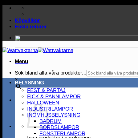
Skip
to
content
Köpvillkor
Enkla returer
Menu
Sök bland alla våra produkter...
×
BELYSNING
FEST & PARTAJ
FICK & PANNLAMPOR
HALLOWEEN
INDUSTRILAMPOR
INOMHUSBELYSNING
BADRUM
BORDSLAMPOR
FÖNSTERLAMPOR
Inga produkter i varukorgen.