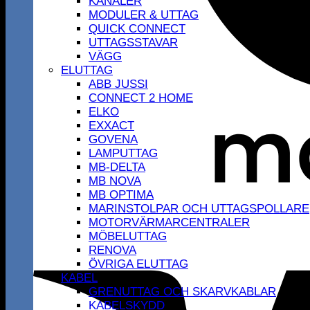
KANALER
MODULER & UTTAG
QUICK CONNECT
UTTAGSSTAVAR
VÄGG
ELUTTAG
ABB JUSSI
CONNECT 2 HOME
ELKO
EXXACT
GOVENA
LAMPUTTAG
MB-DELTA
MB NOVA
MB OPTIMA
MARINSTOLPAR OCH UTTAGSPOLLARE
MOTORVÄRMARCENTRALER
MÖBELUTTAG
RENOVA
ÖVRIGA ELUTTAG
KABEL
GRENUTTAG OCH SKARVKABLAR
KABELSKYDD