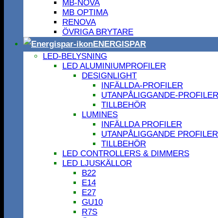
MB-NOVA
MB OPTIMA
RENOVA
ÖVRIGA BRYTARE
ENERGISPAR
LED-BELYSNING
LED ALUMINIUMPROFILER
DESIGNLIGHT
INFÄLLDA-PROFILER
UTANPÅLIGGANDE-PROFILE
TILLBEHÖR
LUMINES
INFÄLLDA PROFILER
UTANPÅLIGGANDE PROFILER
TILLBEHÖR
LED CONTROLLERS & DIMMERS
LED LJUSKÄLLOR
B22
E14
E27
GU10
R7S