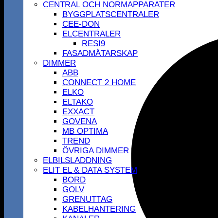
CENTRAL OCH NORMAPPARATER
BYGGPLATSCENTRALER
CEE-DON
ELCENTRALER
RESI9
FASADMÄTARSKAP
DIMMER
ABB
CONNECT 2 HOME
ELKO
ELTAKO
EXXACT
GOVENA
MB OPTIMA
TREND
ÖVRIGA DIMMER
ELBILSLADDNING
ELIT EL & DATA SYSTEM
BORD
GOLV
GRENUTTAG
KABELHANTERING