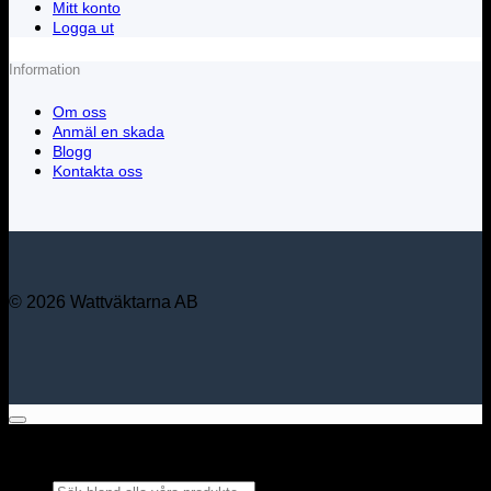
Mitt konto
Logga ut
Information
Om oss
Anmäl en skada
Blogg
Kontakta oss
© 2026 Wattväktarna AB
Sök bland alla våra
produkter...