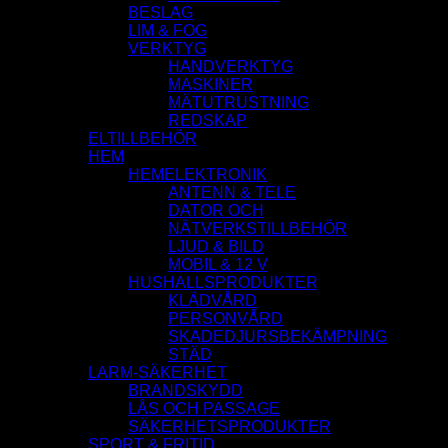
BESLAG
LIM & FOG
VERKTYG
HANDVERKTYG
MASKINER
MÄTUTRUSTNING
REDSKAP
ELTILLBEHÖR
HEM
HEMELEKTRONIK
ANTENN & TELE
DATOR OCH
NÄTVERKSTILLBEHÖR
LJUD & BILD
MOBIL & 12 V
HUSHALLSPRODUKTER
KLÄDVÅRD
PERSONVÅRD
SKADEDJURSBEKÄMPNING
STÄD
LARM-SÄKERHET
BRANDSKYDD
LÅS OCH PASSAGE
SÄKERHETSPRODUKTER
SPORT & FRITID