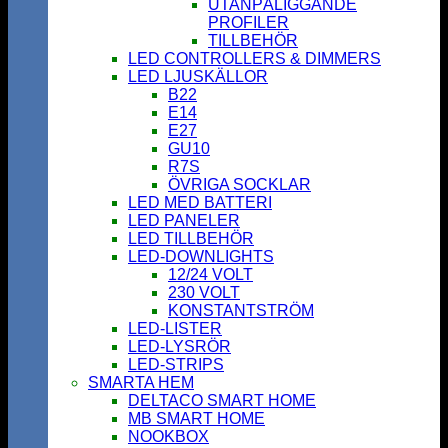
UTANPÅLIGGANDE
PROFILER
TILLBEHÖR
LED CONTROLLERS & DIMMERS
LED LJUSKÄLLOR
B22
E14
E27
GU10
R7S
ÖVRIGA SOCKLAR
LED MED BATTERI
LED PANELER
LED TILLBEHÖR
LED-DOWNLIGHTS
12/24 VOLT
230 VOLT
KONSTANTSTRÖM
LED-LISTER
LED-LYSRÖR
LED-STRIPS
SMARTA HEM
DELTACO SMART HOME
MB SMART HOME
NOOKBOX