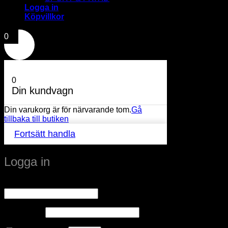
Logga in
Köpvillkor
0
0
Din kundvagn
Din varukorg är för närvarande tom.
Gå
tillbaka till butiken
Fortsätt handla
Logga in
Obligatoriskt
Användarnamn eller e-postadress
*
Obligatoriskt
Lösenord
*