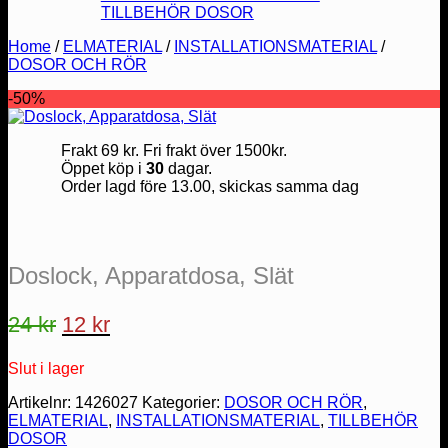
TILLBEHÖR DOSOR
Home
/
ELMATERIAL
/
INSTALLATIONSMATERIAL
/
DOSOR OCH RÖR
-50%
Frakt 69 kr. Fri frakt över 1500kr.
Öppet köp i
30
dagar.
Order lagd före 13.00, skickas samma dag
Doslock, Apparatdosa, Slät
Det
Det
24
kr
12
kr
ursprungliga
nuvarande
Slut i lager
priset
priset
var:
är:
Artikelnr:
1426027
Kategorier:
DOSOR OCH RÖR
,
ELMATERIAL
,
INSTALLATIONSMATERIAL
,
TILLBEHÖR
24 kr.
12 kr.
DOSOR