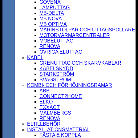
GOVENA
LAMPUTTAG
MB-DELTA
MB NOVA
MB OPTIMA
MARINSTOLPAR OCH UTTAGSPOLLARE
MOTORVÄRMARCENTRALER
MÖBELUTTAG
RENOVA
ÖVRIGA ELUTTAG
KABEL
GRENUTTAG OCH SKARVKABLAR
KABELSKYDD
STARKSTRÖM
SVAGSTRÖM
KOMBI- OCH FÖRHÖJNINGSRAMAR
ABB
CONNECT2HOME
ELKO
EXXACT
MALMBERGS
RENOVA
ELTILLBEHÖR
INSTALLATIONSMATERIAL
FÄSTA & KOPPLA