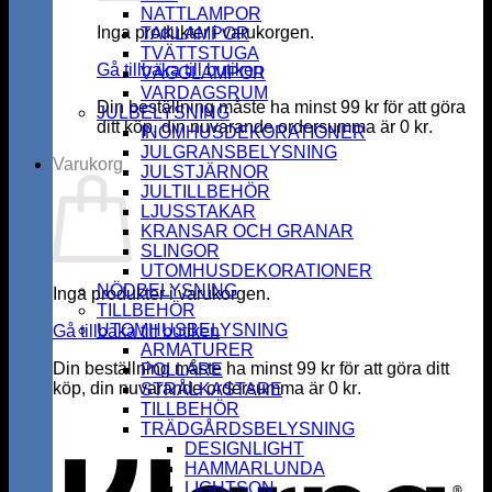
NATTLAMPOR
Inga produkter i varukorgen.
TAKLAMPOR
TVÄTTSTUGA
Gå tillbaka till butiken
VÄGGLAMPOR
VARDAGSRUM
Din beställning måste ha minst
99
kr
för att göra
JULBELYSNING
ditt köp, din nuvarande ordersumma är
0
kr
.
INOMHUSDEKORATIONER
JULGRANSBELYSNING
Varukorg
JULSTJÄRNOR
JULTILLBEHÖR
LJUSSTAKAR
KRANSAR OCH GRANAR
SLINGOR
UTOMHUSDEKORATIONER
NÖDBELYSNING
Inga produkter i varukorgen.
TILLBEHÖR
UTOMHUSBELYSNING
Gå tillbaka till butiken
ARMATURER
Din beställning måste ha minst
99
kr
för att göra ditt
POLLARE
köp, din nuvarande ordersumma är
0
kr
.
STRÅLKASTARE
K
TILLBEHÖR
TRÄDGÅRDSBELYSNING
DESIGNLIGHT
HAMMARLUNDA
LIGHTSON