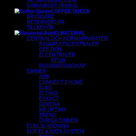
SKYMNINGSRELÄER
NÄRVAROSTYRNING
COFFEE QUEEN
BRYGGARE
RESERVDELAR
TILLBEHÖR
ELMATERIAL
CENTRAL OCH NORMAPPARATER
BYGGPLATSCENTRALER
CEE-DON
ELCENTRALER
RESI9
FASADMÄTARSKAP
DIMMER
ABB
CONNECT 2 HOME
ELKO
ELTAKO
EXXACT
GOVENA
MB OPTIMA
TREND
ÖVRIGA DIMMER
ELBILSLADDNING
ELIT EL & DATA SYSTEM