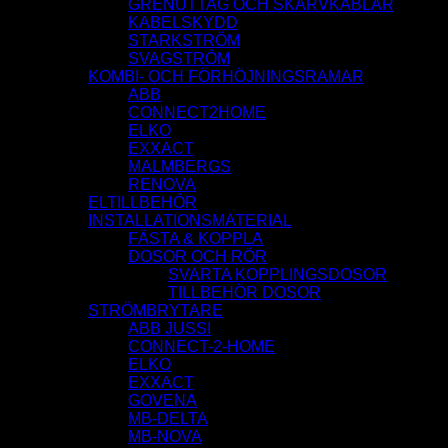
GRENUTTAG OCH SKARVKABLAR
KABELSKYDD
STARKSTRÖM
SVAGSTRÖM
KOMBI- OCH FÖRHÖJNINGSRAMAR
ABB
CONNECT2HOME
ELKO
EXXACT
MALMBERGS
RENOVA
ELTILLBEHÖR
INSTALLATIONSMATERIAL
FÄSTA & KOPPLA
DOSOR OCH RÖR
SVARTA KOPPLINGSDOSOR
TILLBEHÖR DOSOR
STRÖMBRYTARE
ABB JUSSI
CONNECT-2-HOME
ELKO
EXXACT
GOVENA
MB-DELTA
MB-NOVA