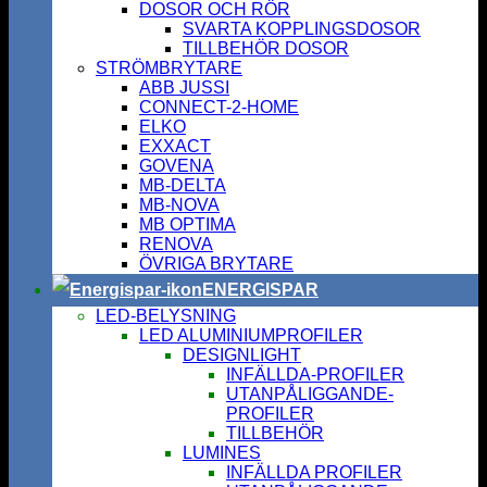
DOSOR OCH RÖR
SVARTA KOPPLINGSDOSOR
TILLBEHÖR DOSOR
STRÖMBRYTARE
ABB JUSSI
CONNECT-2-HOME
ELKO
EXXACT
GOVENA
MB-DELTA
MB-NOVA
MB OPTIMA
RENOVA
ÖVRIGA BRYTARE
ENERGISPAR
LED-BELYSNING
LED ALUMINIUMPROFILER
DESIGNLIGHT
INFÄLLDA-PROFILER
UTANPÅLIGGANDE-
PROFILER
TILLBEHÖR
LUMINES
INFÄLLDA PROFILER