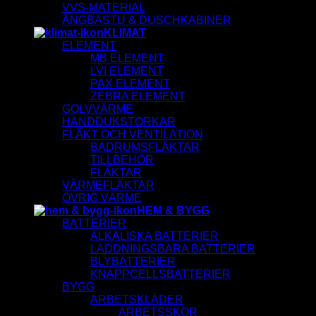
VVS-MATERIAL
ÅNGBASTU & DUSCHKABINER
KLIMAT
ELEMENT
MB ELEMENT
LVI ELEMENT
PAX ELEMENT
ZEBRA ELEMENT
GOLVVÄRME
HANDDUKSTORKAR
FLÄKT OCH VENTILATION
BADRUMSFLÄKTAR
TILLBEHÖR
FLÄKTAR
VÄRMEFLÄKTAR
ÖVRIG VÄRME
HEM & BYGG
BATTERIER
ALKALISKA BATTERIER
LADDNINGSBARA BATTERIER
BLYBATTERIER
KNAPPCELLSBATTERIER
BYGG
ARBETSKLÄDER
ARBETSSKOR