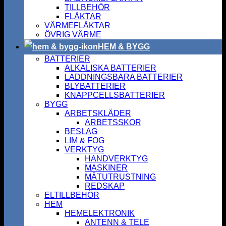
TILLBEHÖR
FLÄKTAR
VÄRMEFLÄKTAR
ÖVRIG VÄRME
HEM & BYGG
BATTERIER
ALKALISKA BATTERIER
LADDNINGSBARA BATTERIER
BLYBATTERIER
KNAPPCELLSBATTERIER
BYGG
ARBETSKLÄDER
ARBETSSKOR
BESLAG
LIM & FOG
VERKTYG
HANDVERKTYG
MASKINER
MÄTUTRUSTNING
REDSKAP
ELTILLBEHÖR
HEM
HEMELEKTRONIK
ANTENN & TELE