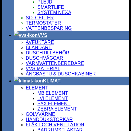
PLEJD
SMARTLIFE
SYSTEM NEXA
SOLCELLER
TERMOSTATER
VATTENBESPARING
VVS
AVFUKTARE
BLANDARE
DUSCHTILLBEHÖR
DUSCHVÄGGAR
VARMVATTENBEREDARE
VVS-MATERIAL
ÅNGBASTU & DUSCHKABINER
KLIMAT
ELEMENT
MB ELEMENT
LVI ELEMENT
PAX ELEMENT
ZEBRA ELEMENT
GOLVVÄRME
HANDDUKSTORKAR
FLÄKT OCH VENTILATION
BADRUMSFLÄKTAR