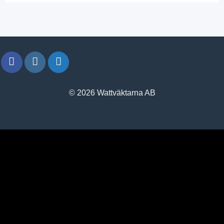
© 2026 Wattväktarna AB
window.klarnaAsyncCallback = function () {
window.Klarna.Payments.Buttons.init({ client_id:
"klarna_live_client_M1gtQTRXKW1JOWhON0d0MWNYI
}).load( { container: "#container", theme: "default", shape:
"default", on_click: (authorize) => { // Here you should invoke
authorize with the order payload. authorize( {
collect_shipping_address: true }, payload, // order payload