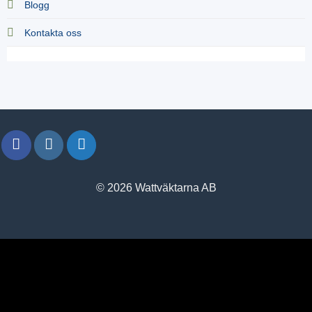
Blogg
Kontakta oss
© 2026 Wattväktarna AB
window.klarnaAsyncCallback = function () {
window.Klarna.Payments.Buttons.init({ client_id:
"klarna_live_client_M1gtQTRXKW1JOWhON0d0MWNYI