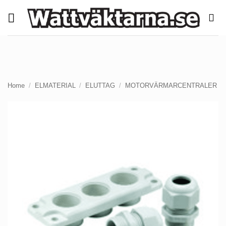
Skip
to
content
Home
/
ELMATERIAL
/
ELUTTAG
/
MOTORVÄRMARCENTRALER