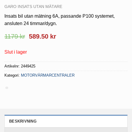
GARO INSATS UTAN MÄTARE
Insats bil utan mätning 6A, passande P100 systemet,
ansluten 24 timmar/dygn.
Det
Det
1179
kr
589.50
kr
ursprungliga
nuvarande
priset
priset
Slut i lager
var:
är:
1179 kr.
589.50 kr.
Artikelnr:
2449425
Kategori:
MOTORVÄRMARCENTRALER
BESKRIVNING