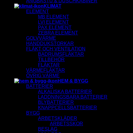
ÅNGBASTU & DUSCHKABINER
KLIMAT
ELEMENT
MB ELEMENT
LVI ELEMENT
PAX ELEMENT
ZEBRA ELEMENT
GOLVVÄRME
HANDDUKSTORKAR
FLÄKT OCH VENTILATION
BADRUMSFLÄKTAR
TILLBEHÖR
FLÄKTAR
VÄRMEFLÄKTAR
ÖVRIG VÄRME
HEM & BYGG
BATTERIER
ALKALISKA BATTERIER
LADDNINGSBARA BATTERIER
BLYBATTERIER
KNAPPCELLSBATTERIER
BYGG
ARBETSKLÄDER
ARBETSSKOR
BESLAG