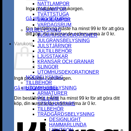
NATTLAMPOR
Inga produkter i varukorgen.
TAKLAMPOR
TVÄTTSTUGA
Gå tillbaka till butiken
VÄGGLAMPOR
VARDAGSRUM
Din beställning måste ha minst
99
kr
för att göra
JULBELYSNING
ditt köp, din nuvarande ordersumma är
0
kr
.
INOMHUSDEKORATIONER
JULGRANSBELYSNING
Varukorg
JULSTJÄRNOR
JULTILLBEHÖR
LJUSSTAKAR
KRANSAR OCH GRANAR
SLINGOR
UTOMHUSDEKORATIONER
NÖDBELYSNING
Inga produkter i varukorgen.
TILLBEHÖR
UTOMHUSBELYSNING
Gå tillbaka till butiken
ARMATURER
Din beställning måste ha minst
99
kr
för att göra ditt
POLLARE
köp, din nuvarande ordersumma är
0
kr
.
STRÅLKASTARE
K
TILLBEHÖR
TRÄDGÅRDSBELYSNING
DESIGNLIGHT
HAMMARLUNDA
LIGHTSON