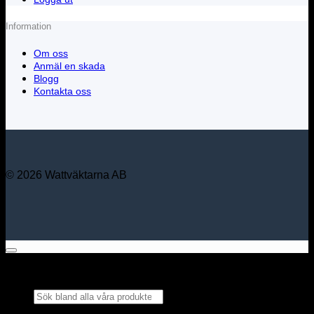
Information
Om oss
Anmäl en skada
Blogg
Kontakta oss
© 2026 Wattväktarna AB
Sök bland alla våra
produkter...
×