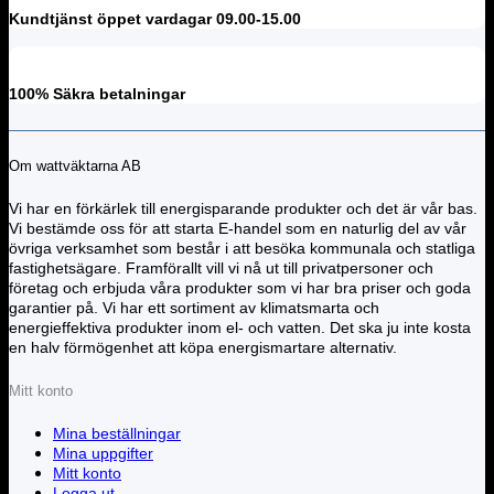
Kundtjänst öppet vardagar 09.00-15.00
100% Säkra betalningar
Om wattväktarna AB
Vi har en förkärlek till energisparande produkter och det är vår bas.
Vi bestämde oss för att starta E-handel som en naturlig del av vår
övriga verksamhet som består i att besöka kommunala och statliga
fastighetsägare. Framförallt vill vi nå ut till privatpersoner och
företag och erbjuda våra produkter som vi har bra priser och goda
garantier på. Vi har ett sortiment av klimatsmarta och
energieffektiva produkter inom el- och vatten. Det ska ju inte kosta
en halv förmögenhet att köpa energismartare alternativ.
Mitt konto
Mina beställningar
Mina uppgifter
Mitt konto
Logga ut