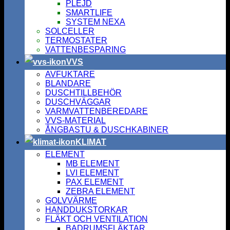
PLEJD
SMARTLIFE
SYSTEM NEXA
SOLCELLER
TERMOSTATER
VATTENBESPARING
VVS
AVFUKTARE
BLANDARE
DUSCHTILLBEHÖR
DUSCHVÄGGAR
VARMVATTENBEREDARE
VVS-MATERIAL
ÅNGBASTU & DUSCHKABINER
KLIMAT
ELEMENT
MB ELEMENT
LVI ELEMENT
PAX ELEMENT
ZEBRA ELEMENT
GOLVVÄRME
HANDDUKSTORKAR
FLÄKT OCH VENTILATION
BADRUMSFLÄKTAR