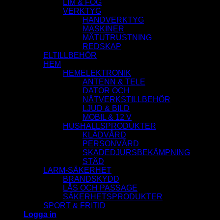
LIM & FOG
VERKTYG
HANDVERKTYG
MASKINER
MÄTUTRUSTNING
REDSKAP
ELTILLBEHÖR
HEM
HEMELEKTRONIK
ANTENN & TELE
DATOR OCH
NÄTVERKSTILLBEHÖR
LJUD & BILD
MOBIL & 12 V
HUSHALLSPRODUKTER
KLÄDVÅRD
PERSONVÅRD
SKADEDJURSBEKÄMPNING
STÄD
LARM-SÄKERHET
BRANDSKYDD
LÅS OCH PASSAGE
SÄKERHETSPRODUKTER
SPORT & FRITID
Logga in