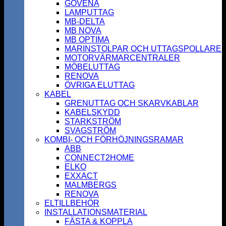
GOVENA
LAMPUTTAG
MB-DELTA
MB NOVA
MB OPTIMA
MARINSTOLPAR OCH UTTAGSPOLLARE
MOTORVÄRMARCENTRALER
MÖBELUTTAG
RENOVA
ÖVRIGA ELUTTAG
KABEL
GRENUTTAG OCH SKARVKABLAR
KABELSKYDD
STARKSTRÖM
SVAGSTRÖM
KOMBI- OCH FÖRHÖJNINGSRAMAR
ABB
CONNECT2HOME
ELKO
EXXACT
MALMBERGS
RENOVA
ELTILLBEHÖR
INSTALLATIONSMATERIAL
FÄSTA & KOPPLA