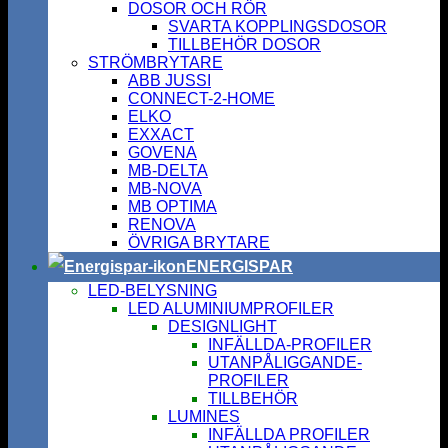
DOSOR OCH RÖR
SVARTA KOPPLINGSDOSOR
TILLBEHÖR DOSOR
STRÖMBRYTARE
ABB JUSSI
CONNECT-2-HOME
ELKO
EXXACT
GOVENA
MB-DELTA
MB-NOVA
MB OPTIMA
RENOVA
ÖVRIGA BRYTARE
ENERGISPAR
LED-BELYSNING
LED ALUMINIUMPROFILER
DESIGNLIGHT
INFÄLLDA-PROFILER
UTANPÅLIGGANDE-
PROFILER
TILLBEHÖR
LUMINES
INFÄLLDA PROFILER