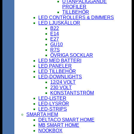
UTANPÅLIGGANDE
PROFILER
TILLBEHÖR
LED CONTROLLERS & DIMMERS
LED LJUSKÄLLOR
B22
E14
E27
GU10
R7S
ÖVRIGA SOCKLAR
LED MED BATTERI
LED PANELER
LED TILLBEHÖR
LED-DOWNLIGHTS
12/24 VOLT
230 VOLT
KONSTANTSTRÖM
LED-LISTER
LED-LYSRÖR
LED-STRIPS
SMARTA HEM
DELTACO SMART HOME
MB SMART HOME
NOOKBOX