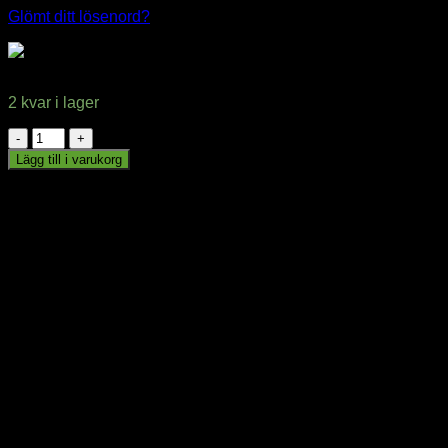
Glömt ditt lösenord?
SOFA BOX 1×230 V + 2 USB
2 kvar i lager
SOFA
BOX
Lägg till i varukorg
1x230
window.klarnaAsyncCallback = function () {
V
window.Klarna.Payments.Buttons.init({ client_id:
+
"klarna_live_client_M1gtQTRXKW1JOWhON0d0MWNY
2
}).load( { container: "#container", theme: "default", shape:
USB
"default", on_click: (authorize) => { // Here you should invoke
mängd
authorize with the order payload. authorize( {
collect_shipping_address: true }, payload, // order payload
(result) => { // The result, if successful contains the
authorization_token }, ); }, }, function
load_callback(loadResult) { // Here you can handle the result
of loading the button }, ); };