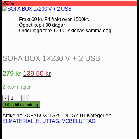
-50%
Frakt 69 kr. Fri frakt över 1500kr.
Öppet köp i
30
dagar.
Order lagd före 13.00, skickas samma dag
SOFA BOX 1×230 V + 2 USB
Det
Det
279
kr
139.50
kr
ursprungliga
nuvarande
2 kvar i lager
priset
priset
var:
är:
SOFA
BOX
279 kr.
139.50 kr.
Lägg till i varukorg
1x230
V
Artikelnr:
SOFABOX-1G2U-DE-SZ-01
Kategorier:
+
ELMATERIAL
,
ELUTTAG
,
MÖBELUTTAG
2
USB
mängd