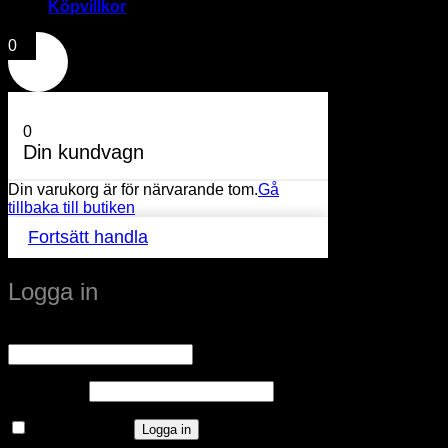
Köpvillkor
0
0
Din kundvagn
Din varukorg är för närvarande tom.
Gå
tillbaka till butiken
Fortsätt handla
Logga in
Obligatoriskt
Användarnamn eller e-postadress
*
Obligatoriskt
Lösenord
*
Kom ihåg mig
Logga in