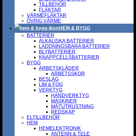
TILLBEHÖR
FLÄKTAR
VÄRMEFLÄKTAR
ÖVRIG VÄRME
HEM & BYGG
BATTERIER
ALKALISKA BATTERIER
LADDNINGSBARA BATTERIER
BLYBATTERIER
KNAPPCELLSBATTERIER
BYGG
ARBETSKLÄDER
ARBETSSKOR
BESLAG
LIM & FOG
VERKTYG
HANDVERKTYG
MASKINER
MÄTUTRUSTNING
REDSKAP
ELTILLBEHÖR
HEM
HEMELEKTRONIK
ANTENN & TELE