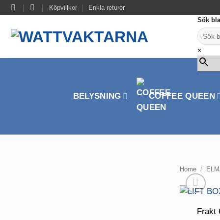
Skip
Köpvillkor
Enkla returer
to
Sök bla
content
×
BELYSNING
COFFEE QUEEN
Home
/
ELM
Frakt 