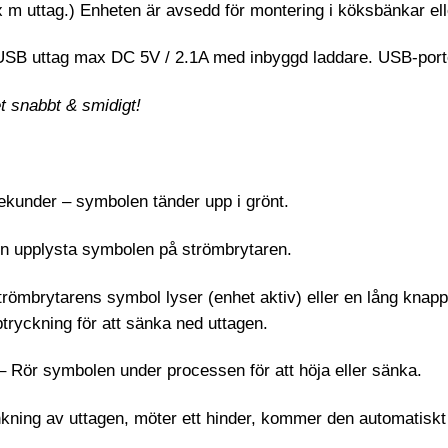
 uttag.) Enheten är avsedd för montering i köksbänkar ell
SB uttag max DC 5V / 2.1A med inbyggd laddare. USB-porte
iet snabbt & smidigt!
ekunder – symbolen tänder upp i grönt.
en upplysta symbolen på strömbrytaren.
römbrytarens symbol lyser (enhet aktiv) eller en lång knapp
tryckning för att sänka ned uttagen.
n – Rör symbolen under processen för att höja eller sänka.
kning av uttagen, möter ett hinder, kommer den automatisk