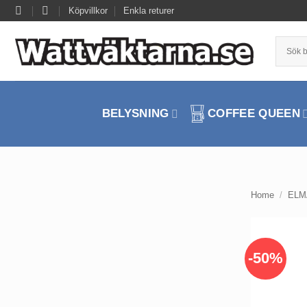
Skip
Köpvillkor
Enkla returer
to
content
BELYSNING
COFFEE QUEEN
Home
/
ELM
-50%