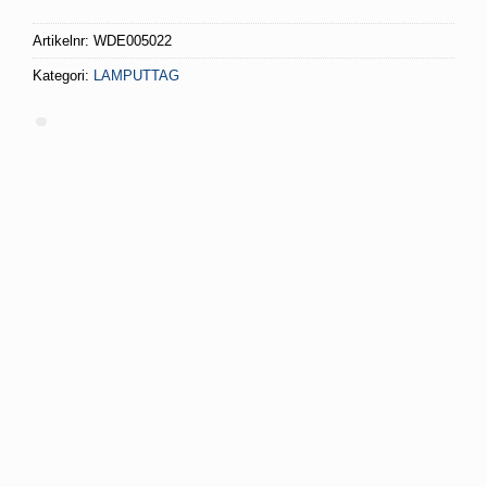
45 kr.
22.50 kr.
Artikelnr:
WDE005022
Kategori:
LAMPUTTAG