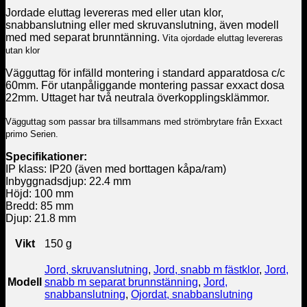
Jordade eluttag levereras med eller utan klor,
snabbanslutning eller med skruvanslutning, även modell
med med separat brunntänning.
Vita ojordade eluttag levereras
utan klor
Vägguttag för infälld montering i standard apparatdosa c/c
60mm. För utanpåliggande montering passar exxact dosa
22mm. Uttaget har två neutrala överkopplingsklämmor.
Vägguttag som passar bra tillsammans med strömbrytare från Exxact
primo Serien.
Specifikationer:
IP klass: IP20 (även med borttagen kåpa/ram)
Inbyggnadsdjup: 22.4 mm
Höjd: 100 mm
Bredd: 85 mm
Djup: 21.8 mm
Vikt
150 g
Jord, skruvanslutning
,
Jord, snabb m fästklor
,
Jord,
Modell
snabb m separat brunnstänning
,
Jord,
snabbanslutning
,
Ojordat, snabbanslutning