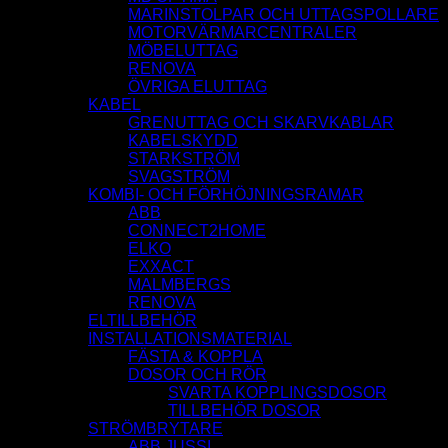
MARINSTOLPAR OCH UTTAGSPOLLARE
MOTORVÄRMARCENTRALER
MÖBELUTTAG
RENOVA
ÖVRIGA ELUTTAG
KABEL
GRENUTTAG OCH SKARVKABLAR
KABELSKYDD
STARKSTRÖM
SVAGSTRÖM
KOMBI- OCH FÖRHÖJNINGSRAMAR
ABB
CONNECT2HOME
ELKO
EXXACT
MALMBERGS
RENOVA
ELTILLBEHÖR
INSTALLATIONSMATERIAL
FÄSTA & KOPPLA
DOSOR OCH RÖR
SVARTA KOPPLINGSDOSOR
TILLBEHÖR DOSOR
STRÖMBRYTARE
ABB JUSSI