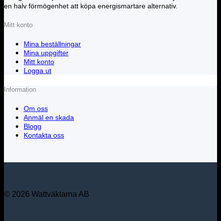
en halv förmögenhet att köpa energismartare alternativ.
Mitt konto
Mina beställningar
Mina uppgifter
Mitt konto
Logga ut
Information
Om oss
Anmäl en skada
Blogg
Kontakta oss
© 2026 Wattväktarna AB