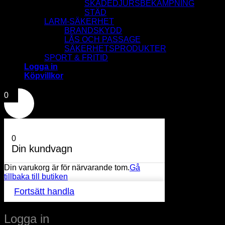
SKADEDJURSBEKÄMPNING
STÄD
LARM-SÄKERHET
BRANDSKYDD
LÅS OCH PASSAGE
SÄKERHETSPRODUKTER
SPORT & FRITID
Logga in
Köpvillkor
0
0
Din kundvagn
Din varukorg är för närvarande tom.
Gå
tillbaka till butiken
Fortsätt handla
Logga in