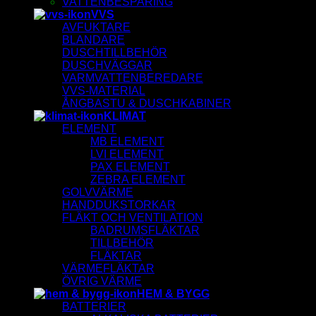
VATTENBESPARING
VVS
AVFUKTARE
BLANDARE
DUSCHTILLBEHÖR
DUSCHVÄGGAR
VARMVATTENBEREDARE
VVS-MATERIAL
ÅNGBASTU & DUSCHKABINER
KLIMAT
ELEMENT
MB ELEMENT
LVI ELEMENT
PAX ELEMENT
ZEBRA ELEMENT
GOLVVÄRME
HANDDUKSTORKAR
FLÄKT OCH VENTILATION
BADRUMSFLÄKTAR
TILLBEHÖR
FLÄKTAR
VÄRMEFLÄKTAR
ÖVRIG VÄRME
HEM & BYGG
BATTERIER