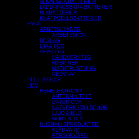
ALKALISKA BATTERIER
LADDNINGSBARA BATTERIER
BLYBATTERIER
KNAPPCELLSBATTERIER
BYGG
ARBETSKLÄDER
ARBETSSKOR
BESLAG
LIM & FOG
VERKTYG
HANDVERKTYG
MASKINER
MÄTUTRUSTNING
REDSKAP
ELTILLBEHÖR
HEM
HEMELEKTRONIK
ANTENN & TELE
DATOR OCH
NÄTVERKSTILLBEHÖR
LJUD & BILD
MOBIL & 12 V
HUSHALLSPRODUKTER
KLÄDVÅRD
PERSONVÅRD