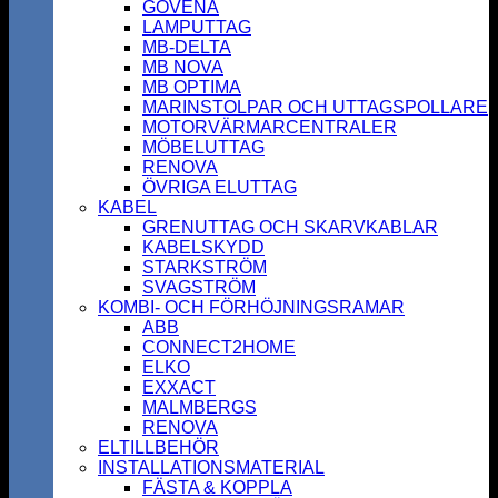
GOVENA
LAMPUTTAG
MB-DELTA
MB NOVA
MB OPTIMA
MARINSTOLPAR OCH UTTAGSPOLLARE
MOTORVÄRMARCENTRALER
MÖBELUTTAG
RENOVA
ÖVRIGA ELUTTAG
KABEL
GRENUTTAG OCH SKARVKABLAR
KABELSKYDD
STARKSTRÖM
SVAGSTRÖM
KOMBI- OCH FÖRHÖJNINGSRAMAR
ABB
CONNECT2HOME
ELKO
EXXACT
MALMBERGS
RENOVA
ELTILLBEHÖR
INSTALLATIONSMATERIAL
FÄSTA & KOPPLA