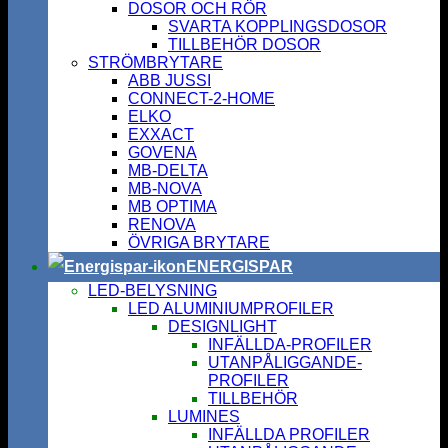
DOSOR OCH RÖR
SVARTA KOPPLINGSDOSOR
TILLBEHÖR DOSOR
STRÖMBRYTARE
ABB JUSSI
CONNECT-2-HOME
ELKO
EXXACT
GOVENA
MB-DELTA
MB-NOVA
MB OPTIMA
RENOVA
ÖVRIGA BRYTARE
ENERGISPAR
LED-BELYSNING
LED ALUMINIUMPROFILER
DESIGNLIGHT
INFÄLLDA-PROFILER
UTANPÅLIGGANDE-
PROFILER
TILLBEHÖR
LUMINES
INFÄLLDA PROFILER