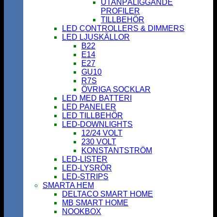
UTANPÅLIGGANDE
PROFILER
TILLBEHÖR
LED CONTROLLERS & DIMMERS
LED LJUSKÄLLOR
B22
E14
E27
GU10
R7S
ÖVRIGA SOCKLAR
LED MED BATTERI
LED PANELER
LED TILLBEHÖR
LED-DOWNLIGHTS
12/24 VOLT
230 VOLT
KONSTANTSTRÖM
LED-LISTER
LED-LYSRÖR
LED-STRIPS
SMARTA HEM
DELTACO SMART HOME
MB SMART HOME
NOOKBOX