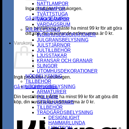
NATTLAMPOR
Inga produkter i varukorgen.
TAKLAMPOR
TVÄTTSTUGA
Gå tillbaka till butiken
VÄGGLAMPOR
VARDAGSRUM
Din beställning måste ha minst
99
kr
för att göra
JULBELYSNING
ditt köp, din nuvarande ordersumma är
0
kr
.
INOMHUSDEKORATIONER
JULGRANSBELYSNING
Varukorg
JULSTJÄRNOR
JULTILLBEHÖR
LJUSSTAKAR
KRANSAR OCH GRANAR
SLINGOR
UTOMHUSDEKORATIONER
NÖDBELYSNING
Inga produkter i varukorgen.
TILLBEHÖR
UTOMHUSBELYSNING
Gå tillbaka till butiken
ARMATURER
Din beställning måste ha minst
99
kr
för att göra ditt
POLLARE
köp, din nuvarande ordersumma är
0
kr
.
STRÅLKASTARE
K
TILLBEHÖR
TRÄDGÅRDSBELYSNING
DESIGNLIGHT
HAMMARLUNDA
LIGHTSON