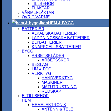
TILLBEHÖR
FLÄKTAR
VÄRMEFLÄKTAR
ÖVRIG VÄRME
HEM & BYGG
BATTERIER
ALKALISKA BATTERIER
LADDNINGSBARA BATTERIER
BLYBATTERIER
KNAPPCELLSBATTERIER
BYGG
ARBETSKLÄDER
ARBETSSKOR
BESLAG
LIM & FOG
VERKTYG
HANDVERKTYG
MASKINER
MÄTUTRUSTNING
REDSKAP
ELTILLBEHÖR
HEM
HEMELEKTRONIK
ANTENN & TELE