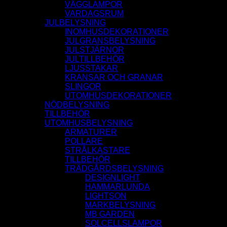
VÄGGLAMPOR
VARDAGSRUM
JULBELYSNING
INOMHUSDEKORATIONER
JULGRANSBELYSNING
JULSTJÄRNOR
JULTILLBEHÖR
LJUSSTAKAR
KRANSAR OCH GRANAR
SLINGOR
UTOMHUSDEKORATIONER
NÖDBELYSNING
TILLBEHÖR
UTOMHUSBELYSNING
ARMATURER
POLLARE
STRÅLKASTARE
TILLBEHÖR
TRÄDGÅRDSBELYSNING
DESIGNLIGHT
HAMMARLUNDA
LIGHTSON
MARKBELYSNING
MB GARDEN
SOLCELLSLAMPOR