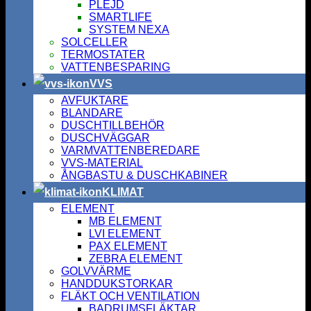
PLEJD
SMARTLIFE
SYSTEM NEXA
SOLCELLER
TERMOSTATER
VATTENBESPARING
VVS
AVFUKTARE
BLANDARE
DUSCHTILLBEHÖR
DUSCHVÄGGAR
VARMVATTENBEREDARE
VVS-MATERIAL
ÅNGBASTU & DUSCHKABINER
KLIMAT
ELEMENT
MB ELEMENT
LVI ELEMENT
PAX ELEMENT
ZEBRA ELEMENT
GOLVVÄRME
HANDDUKSTORKAR
FLÄKT OCH VENTILATION
BADRUMSFLÄKTAR