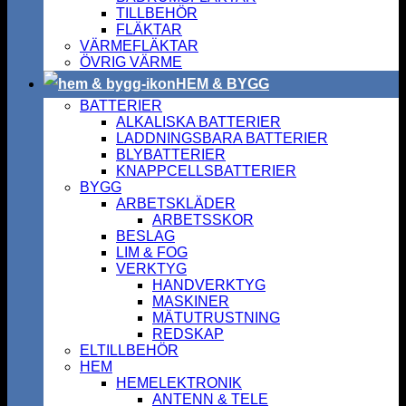
TILLBEHÖR
FLÄKTAR
VÄRMEFLÄKTAR
ÖVRIG VÄRME
HEM & BYGG
BATTERIER
ALKALISKA BATTERIER
LADDNINGSBARA BATTERIER
BLYBATTERIER
KNAPPCELLSBATTERIER
BYGG
ARBETSKLÄDER
ARBETSSKOR
BESLAG
LIM & FOG
VERKTYG
HANDVERKTYG
MASKINER
MÄTUTRUSTNING
REDSKAP
ELTILLBEHÖR
HEM
HEMELEKTRONIK
ANTENN & TELE