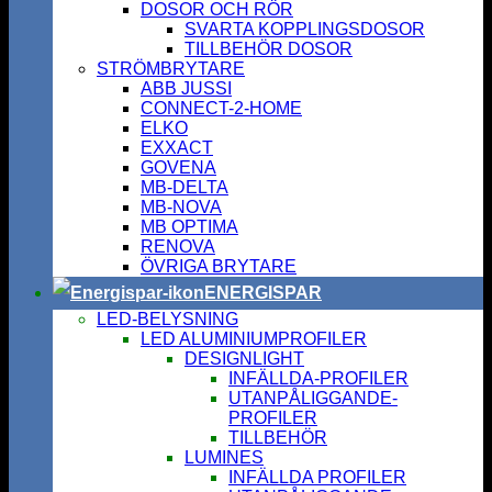
DOSOR OCH RÖR
SVARTA KOPPLINGSDOSOR
TILLBEHÖR DOSOR
STRÖMBRYTARE
ABB JUSSI
CONNECT-2-HOME
ELKO
EXXACT
GOVENA
MB-DELTA
MB-NOVA
MB OPTIMA
RENOVA
ÖVRIGA BRYTARE
ENERGISPAR
LED-BELYSNING
LED ALUMINIUMPROFILER
DESIGNLIGHT
INFÄLLDA-PROFILER
UTANPÅLIGGANDE-
PROFILER
TILLBEHÖR
LUMINES
INFÄLLDA PROFILER