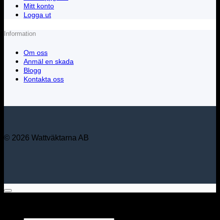
Mitt konto
Logga ut
Information
Om oss
Anmäl en skada
Blogg
Kontakta oss
© 2026 Wattväktarna AB
Sök bland alla våra
produkter...