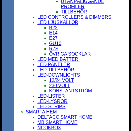
UTANPÅLIGGANDE
PROFILER
TILLBEHÖR
LED CONTROLLERS & DIMMERS
LED LJUSKÄLLOR
B22
E14
E27
GU10
R7S
ÖVRIGA SOCKLAR
LED MED BATTERI
LED PANELER
LED TILLBEHÖR
LED-DOWNLIGHTS
12/24 VOLT
230 VOLT
KONSTANTSTRÖM
LED-LISTER
LED-LYSRÖR
LED-STRIPS
SMARTA HEM
DELTACO SMART HOME
MB SMART HOME
NOOKBOX