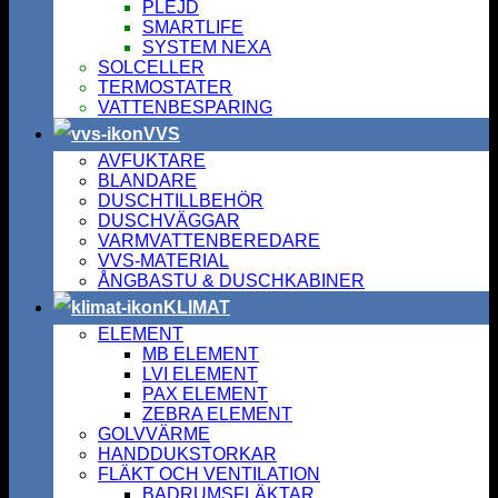
PLEJD
SMARTLIFE
SYSTEM NEXA
SOLCELLER
TERMOSTATER
VATTENBESPARING
VVS
AVFUKTARE
BLANDARE
DUSCHTILLBEHÖR
DUSCHVÄGGAR
VARMVATTENBEREDARE
VVS-MATERIAL
ÅNGBASTU & DUSCHKABINER
KLIMAT
ELEMENT
MB ELEMENT
LVI ELEMENT
PAX ELEMENT
ZEBRA ELEMENT
GOLVVÄRME
HANDDUKSTORKAR
FLÄKT OCH VENTILATION
BADRUMSFLÄKTAR