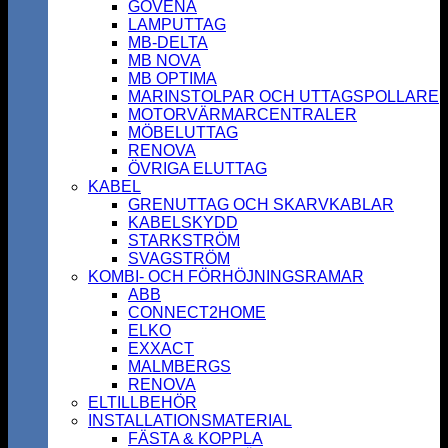
GOVENA
LAMPUTTAG
MB-DELTA
MB NOVA
MB OPTIMA
MARINSTOLPAR OCH UTTAGSPOLLARE
MOTORVÄRMARCENTRALER
MÖBELUTTAG
RENOVA
ÖVRIGA ELUTTAG
KABEL
GRENUTTAG OCH SKARVKABLAR
KABELSKYDD
STARKSTRÖM
SVAGSTRÖM
KOMBI- OCH FÖRHÖJNINGSRAMAR
ABB
CONNECT2HOME
ELKO
EXXACT
MALMBERGS
RENOVA
ELTILLBEHÖR
INSTALLATIONSMATERIAL
FÄSTA & KOPPLA