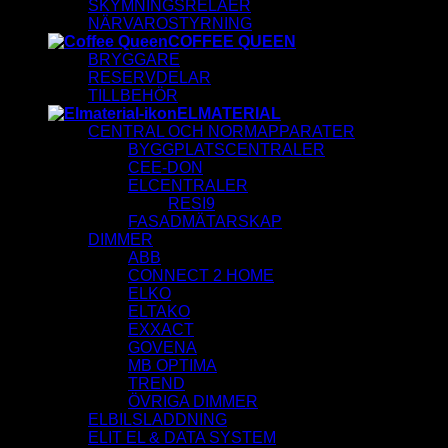
SKYMNINGSRELÄER
NÄRVAROSTYRNING
COFFEE QUEEN
BRYGGARE
RESERVDELAR
TILLBEHÖR
ELMATERIAL
CENTRAL OCH NORMAPPARATER
BYGGPLATSCENTRALER
CEE-DON
ELCENTRALER
RESI9
FASADMÄTARSKAP
DIMMER
ABB
CONNECT 2 HOME
ELKO
ELTAKO
EXXACT
GOVENA
MB OPTIMA
TREND
ÖVRIGA DIMMER
ELBILSLADDNING
ELIT EL & DATA SYSTEM