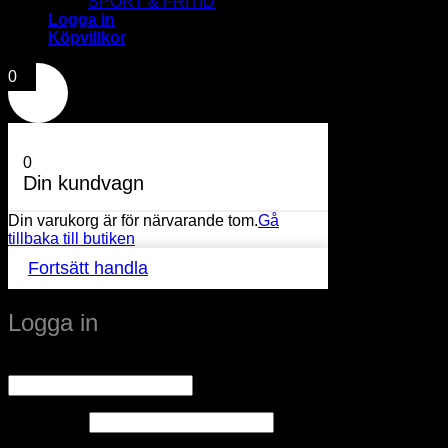
SPORT & FRITID
Logga in
Köpvillkor
0
0
Din kundvagn
Din varukorg är för närvarande tom.
Gå
tillbaka till butiken
Fortsätt handla
Logga in
Obligatoriskt
Användarnamn eller e-postadress
*
Obligatoriskt
Lösenord
*