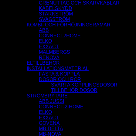
GRENUTTAG OCH SKARVKABLAR
KABELSKYDD
STARKSTRÖM
SVAGSTRÖM
KOMBI- OCH FÖRHÖJNINGSRAMAR
ABB
CONNECT2HOME
ELKO
EXXACT
MALMBERGS
RENOVA
ELTILLBEHÖR
INSTALLATIONSMATERIAL
FÄSTA & KOPPLA
DOSOR OCH RÖR
SVARTA KOPPLINGSDOSOR
TILLBEHÖR DOSOR
STRÖMBRYTARE
ABB JUSSI
CONNECT-2-HOME
ELKO
EXXACT
GOVENA
MB-DELTA
MB-NOVA