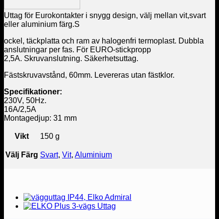
Uttag för Eurokontakter i snygg design, välj mellan vit,svart
eller aluminium färg.S
ockel, täckplatta och ram av halogenfri termoplast. Dubbla
anslutningar per fas. För EURO-stickpropp
2,5A. Skruvanslutning. Säkerhetsuttag.
Fästskruvavstånd, 60mm. Levereras utan fästklor.
Specifikationer:
230V, 50Hz.
16A/2,5A
Montagedjup: 31 mm
Vikt
150 g
Välj Färg
Svart
,
Vit
,
Aluminium