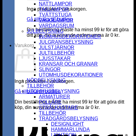
NATTLAMPOR
Inga produkter i varukorgen.
TAKLAMPOR
TVÄTTSTUGA
Gå tillbaka till butiken
VÄGGLAMPOR
VARDAGSRUM
Din beställning måste ha minst
99
kr
för att göra
JULBELYSNING
ditt köp, din nuvarande ordersumma är
0
kr
.
INOMHUSDEKORATIONER
JULGRANSBELYSNING
Varukorg
JULSTJÄRNOR
JULTILLBEHÖR
LJUSSTAKAR
KRANSAR OCH GRANAR
SLINGOR
UTOMHUSDEKORATIONER
NÖDBELYSNING
Inga produkter i varukorgen.
TILLBEHÖR
UTOMHUSBELYSNING
Gå tillbaka till butiken
ARMATURER
Din beställning måste ha minst
99
kr
för att göra ditt
POLLARE
köp, din nuvarande ordersumma är
0
kr
.
STRÅLKASTARE
K
TILLBEHÖR
TRÄDGÅRDSBELYSNING
DESIGNLIGHT
HAMMARLUNDA
LIGHTSON