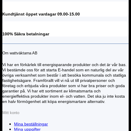
Kundtjänst öppet vardagar 09.00-15.00
100% Säkra betalningar
Om wattväktarna AB
Vi har en förkärlek till energisparande produkter och det är vår bas.
Vi bestämde oss för att starta E-handel som en naturlig del av vår
övriga verksamhet som består i att besöka kommunala och statliga
fastighetsägare. Framförallt vill vi nå ut till privatpersoner och
företag och erbjuda våra produkter som vi har bra priser och goda
garantier på. Vi har ett sortiment av klimatsmarta och
energieffektiva produkter inom el- och vatten. Det ska ju inte kosta
en halv förmögenhet att köpa energismartare alternativ.
Mitt konto
Mina beställningar
Mina uppgifter