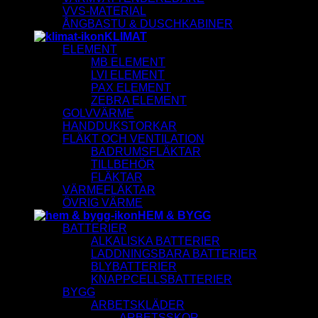
VVS-MATERIAL
ÅNGBASTU & DUSCHKABINER
KLIMAT
ELEMENT
MB ELEMENT
LVI ELEMENT
PAX ELEMENT
ZEBRA ELEMENT
GOLVVÄRME
HANDDUKSTORKAR
FLÄKT OCH VENTILATION
BADRUMSFLÄKTAR
TILLBEHÖR
FLÄKTAR
VÄRMEFLÄKTAR
ÖVRIG VÄRME
HEM & BYGG
BATTERIER
ALKALISKA BATTERIER
LADDNINGSBARA BATTERIER
BLYBATTERIER
KNAPPCELLSBATTERIER
BYGG
ARBETSKLÄDER
ARBETSSKOR