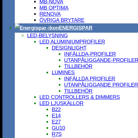
MB-NOVA
MB OPTIMA
RENOVA
ÖVRIGA BRYTARE
ENERGISPAR
LED-BELYSNING
LED ALUMINIUMPROFILER
DESIGNLIGHT
INFÄLLDA-PROFILER
UTANPÅLIGGANDE-PROFILE
TILLBEHÖR
LUMINES
INFÄLLDA PROFILER
UTANPÅLIGGANDE PROFILER
TILLBEHÖR
LED CONTROLLERS & DIMMERS
LED LJUSKÄLLOR
B22
E14
E27
GU10
R7S