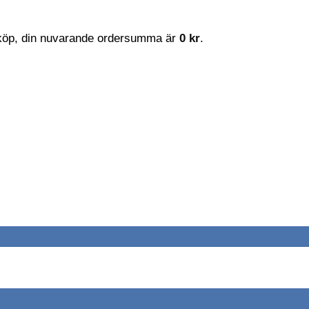
t köp, din nuvarande ordersumma är
0
kr
.