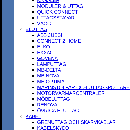
KANALER
MODULER & UTTAG
QUICK CONNECT
UTTAGSSTAVAR
VÄGG
ELUTTAG
ABB JUSSI
CONNECT 2 HOME
ELKO
EXXACT
GOVENA
LAMPUTTAG
MB-DELTA
MB NOVA
MB OPTIMA
MARINSTOLPAR OCH UTTAGSPOLLARE
MOTORVÄRMARCENTRALER
MÖBELUTTAG
RENOVA
ÖVRIGA ELUTTAG
KABEL
GRENUTTAG OCH SKARVKABLAR
KABELSKYDD