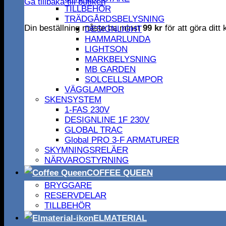
Gå tillbaka till butiken
TILLBEHÖR
TRÄDGÅRDSBELYSNING
Din beställning måste ha minst
99
kr
för att göra dit
DESIGNLIGHT
HAMMARLUNDA
LIGHTSON
MARKBELYSNING
MB GARDEN
SOLCELLSLAMPOR
VÄGGLAMPOR
SKENSYSTEM
1-FAS 230V
DESIGNLINE 1F 230V
GLOBAL TRAC
Global PRO 3-F ARMATURER
SKYMNINGSRELÄER
NÄRVAROSTYRNING
COFFEE QUEEN
BRYGGARE
RESERVDELAR
TILLBEHÖR
ELMATERIAL