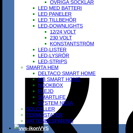
ÖVRIGA SOCKLAR
LED MED BATTERI
LED PANELER
LED TILLBEHÖR
LED-DOWNLIGHTS
12/24 VOLT
230 VOLT
KONSTANTSTRÖM
LED-LISTER
LED-LYSRÖR
LED-STRIPS
SMARTA HEM
DELTACO SMART HOME
MB SMART HOME
NOOKBOX
PLEJD
SMARTLIFE
SYSTEM NEXA
SOLCELLER
TERMOSTATER
VATTENBESPARING
VVS