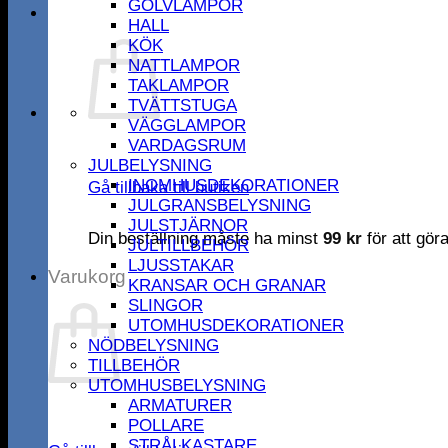
GOLVLAMPOR
HALL
KÖK
NATTLAMPOR
TAKLAMPOR
TVÄTTSTUGA
VÄGGLAMPOR
VARDAGSRUM
JULBELYSNING
INOMHUSDEKORATIONER
Gå tillbaka till butiken
JULGRANSBELYSNING
JULSTJÄRNOR
Din beställning måste ha minst
99
kr
för att gör
JULTILLBEHÖR
LJUSSTAKAR
Varukorg
KRANSAR OCH GRANAR
SLINGOR
UTOMHUSDEKORATIONER
NÖDBELYSNING
TILLBEHÖR
UTOMHUSBELYSNING
ARMATURER
POLLARE
STRÅLKASTARE