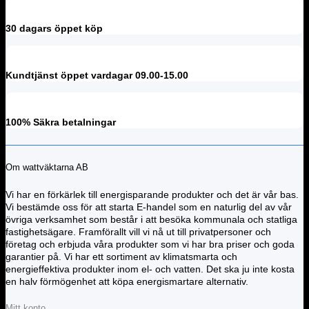
30 dagars öppet köp
Kundtjänst öppet vardagar 09.00-15.00
100% Säkra betalningar
Om wattväktarna AB
Vi har en förkärlek till energisparande produkter och det är vår bas.
Vi bestämde oss för att starta E-handel som en naturlig del av vår
övriga verksamhet som består i att besöka kommunala och statliga
fastighetsägare. Framförallt vill vi nå ut till privatpersoner och
företag och erbjuda våra produkter som vi har bra priser och goda
garantier på. Vi har ett sortiment av klimatsmarta och
energieffektiva produkter inom el- och vatten. Det ska ju inte kosta
en halv förmögenhet att köpa energismartare alternativ.
Mitt konto