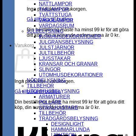
NATTLAMPOR
Inga produkter i varukorgen.
TAKLAMPOR
TVÄTTSTUGA
Gå tillbaka till butiken
VÄGGLAMPOR
VARDAGSRUM
Din beställning måste ha minst
99
kr
för att göra
JULBELYSNING
ditt köp, din nuvarande ordersumma är
0
kr
.
INOMHUSDEKORATIONER
JULGRANSBELYSNING
Varukorg
JULSTJÄRNOR
JULTILLBEHÖR
LJUSSTAKAR
KRANSAR OCH GRANAR
SLINGOR
UTOMHUSDEKORATIONER
NÖDBELYSNING
Inga produkter i varukorgen.
TILLBEHÖR
UTOMHUSBELYSNING
Gå tillbaka till butiken
ARMATURER
Din beställning måste ha minst
99
kr
för att göra ditt
POLLARE
köp, din nuvarande ordersumma är
0
kr
.
STRÅLKASTARE
K
TILLBEHÖR
TRÄDGÅRDSBELYSNING
DESIGNLIGHT
HAMMARLUNDA
LIGHTSON