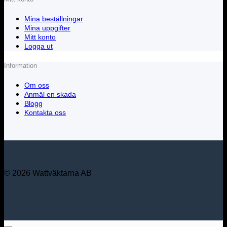
Mina beställningar
Mina uppgifter
Mitt konto
Logga ut
Information
Om oss
Anmäl en skada
Blogg
Kontakta oss
© 2026 Wattväktarna AB