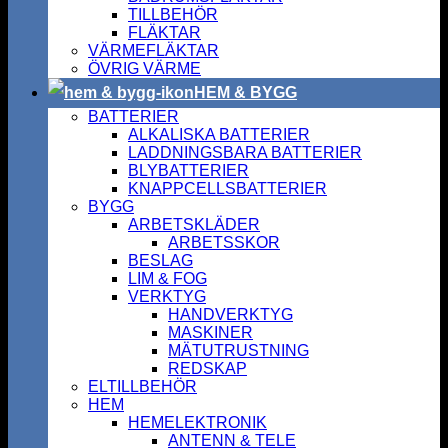
TILLBEHÖR
FLÄKTAR
VÄRMEFLÄKTAR
ÖVRIG VÄRME
HEM & BYGG
BATTERIER
ALKALISKA BATTERIER
LADDNINGSBARA BATTERIER
BLYBATTERIER
KNAPPCELLSBATTERIER
BYGG
ARBETSKLÄDER
ARBETSSKOR
BESLAG
LIM & FOG
VERKTYG
HANDVERKTYG
MASKINER
MÄTUTRUSTNING
REDSKAP
ELTILLBEHÖR
HEM
HEMELEKTRONIK
ANTENN & TELE