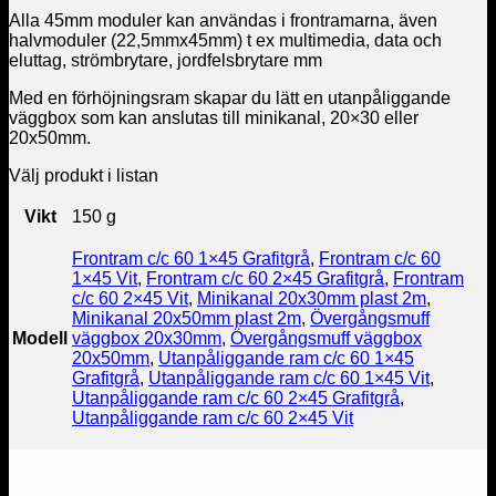
Alla 45mm moduler kan användas i frontramarna, även
halvmoduler (22,5mmx45mm) t ex multimedia, data och
eluttag, strömbrytare, jordfelsbrytare mm
Med en förhöjningsram skapar du lätt en utanpåliggande
väggbox som kan anslutas till minikanal, 20×30 eller
20x50mm.
Välj produkt i listan
Vikt
150 g
Frontram c/c 60 1×45 Grafitgrå
,
Frontram c/c 60
1×45 Vit
,
Frontram c/c 60 2×45 Grafitgrå
,
Frontram
c/c 60 2×45 Vit
,
Minikanal 20x30mm plast 2m
,
Minikanal 20x50mm plast 2m
,
Övergångsmuff
Modell
väggbox 20x30mm
,
Övergångsmuff väggbox
20x50mm
,
Utanpåliggande ram c/c 60 1×45
Grafitgrå
,
Utanpåliggande ram c/c 60 1×45 Vit
,
Utanpåliggande ram c/c 60 2×45 Grafitgrå
,
Utanpåliggande ram c/c 60 2×45 Vit