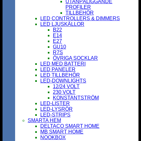
UTANPÅLIGGANDE
PROFILER
TILLBEHÖR
LED CONTROLLERS & DIMMERS
LED LJUSKÄLLOR
B22
E14
E27
GU10
R7S
ÖVRIGA SOCKLAR
LED MED BATTERI
LED PANELER
LED TILLBEHÖR
LED-DOWNLIGHTS
12/24 VOLT
230 VOLT
KONSTANTSTRÖM
LED-LISTER
LED-LYSRÖR
LED-STRIPS
SMARTA HEM
DELTACO SMART HOME
MB SMART HOME
NOOKBOX