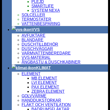
PLEJD
SMARTLIFE
SYSTEM NEXA
SOLCELLER
TERMOSTATER
VATTENBESPARING
VVS
AVFUKTARE
BLANDARE
DUSCHTILLBEHÖR
DUSCHVÄGGAR
VARMVATTENBEREDARE
VVS-MATERIAL
ÅNGBASTU & DUSCHKABINER
KLIMAT
ELEMENT
MB ELEMENT
LVI ELEMENT
PAX ELEMENT
ZEBRA ELEMENT
GOLVVÄRME
HANDDUKSTORKAR
FLÄKT OCH VENTILATION
BADRUMSFLÄKTAR