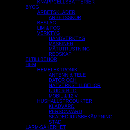
KNAPPCELLSBATTERIER
BYGG
ARBETSKLÄDER
ARBETSSKOR
BESLAG
LIM & FOG
VERKTYG
HANDVERKTYG
MASKINER
MÄTUTRUSTNING
REDSKAP
ELTILLBEHÖR
HEM
HEMELEKTRONIK
ANTENN & TELE
DATOR OCH
NÄTVERKSTILLBEHÖR
LJUD & BILD
MOBIL & 12 V
HUSHALLSPRODUKTER
KLÄDVÅRD
PERSONVÅRD
SKADEDJURSBEKÄMPNING
STÄD
LARM-SÄKERHET