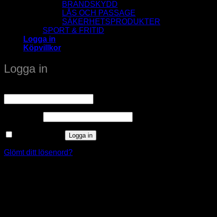
BRANDSKYDD
LÅS OCH PASSAGE
SÄKERHETSPRODUKTER
SPORT & FRITID
Logga in
Köpvillkor
Logga in
Obligatoriskt
Användarnamn eller e-postadress
*
Obligatoriskt
Lösenord
*
Kom ihåg mig
Logga in
Glömt ditt lösenord?
window.klarnaAsyncCallback = function () {
window.Klarna.Payments.Buttons.init({ client_id:
"klarna_live_client_M1gtQTRXKW1JOWhON0d0MWNY
}).load( { container: "#container", theme: "default", shape:
"default", on_click: (authorize) => { // Here you should invoke
authorize with the order payload. authorize( {