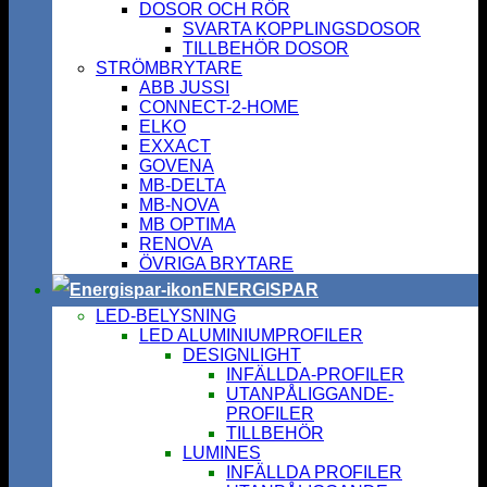
DOSOR OCH RÖR
SVARTA KOPPLINGSDOSOR
TILLBEHÖR DOSOR
STRÖMBRYTARE
ABB JUSSI
CONNECT-2-HOME
ELKO
EXXACT
GOVENA
MB-DELTA
MB-NOVA
MB OPTIMA
RENOVA
ÖVRIGA BRYTARE
ENERGISPAR
LED-BELYSNING
LED ALUMINIUMPROFILER
DESIGNLIGHT
INFÄLLDA-PROFILER
UTANPÅLIGGANDE-
PROFILER
TILLBEHÖR
LUMINES
INFÄLLDA PROFILER