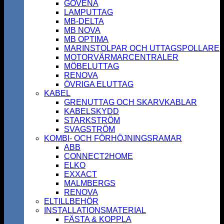
GOVENA
LAMPUTTAG
MB-DELTA
MB NOVA
MB OPTIMA
MARINSTOLPAR OCH UTTAGSPOLLARE
MOTORVÄRMARCENTRALER
MÖBELUTTAG
RENOVA
ÖVRIGA ELUTTAG
KABEL
GRENUTTAG OCH SKARVKABLAR
KABELSKYDD
STARKSTRÖM
SVAGSTRÖM
KOMBI- OCH FÖRHÖJNINGSRAMAR
ABB
CONNECT2HOME
ELKO
EXXACT
MALMBERGS
RENOVA
ELTILLBEHÖR
INSTALLATIONSMATERIAL
FÄSTA & KOPPLA