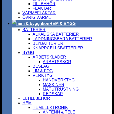
TILLBEHÖR
FLÄKTAR
VÄRMEFLÄKTAR
ÖVRIG VÄRME
HEM & BYGG
BATTERIER
ALKALISKA BATTERIER
LADDNINGSBARA BATTERIER
BLYBATTERIER
KNAPPCELLSBATTERIER
BYGG
ARBETSKLÄDER
ARBETSSKOR
BESLAG
LIM & FOG
VERKTYG
HANDVERKTYG
MASKINER
MÄTUTRUSTNING
REDSKAP
ELTILLBEHÖR
HEM
HEMELEKTRONIK
ANTENN & TELE