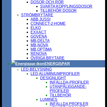
DOSOR OCH RÖR
SVARTA KOPPLINGSDOSOR
TILLBEHÖR DOSOR
STRÖMBRYTARE
ABB JUSSI
CONNECT-2-HOME
ELKO
EXXACT
GOVENA
MB-DELTA
MB-NOVA
MB OPTIMA
RENOVA
ÖVRIGA BRYTARE
ENERGISPAR
LED-BELYSNING
LED ALUMINIUMPROFILER
DESIGNLIGHT
INFÄLLDA-PROFILER
UTANPÅLIGGANDE-
PROFILER
TILLBEHÖR
LUMINES
INFÄLLDA PROFILER