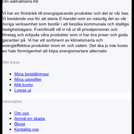
Om wattväktarna AB
Vi har en förkärlek till energisparande produkter och det är vår bas.
Vi bestämde oss för att starta E-handel som en naturlig del av vår
övriga verksamhet som består i att besöka kommunala och statliga
fastighetsägare. Framförallt vill vi nå ut till privatpersoner och
företag och erbjuda våra produkter som vi har bra priser och goda
garantier på. Vi har ett sortiment av klimatsmarta och
energieffektiva produkter inom el- och vatten. Det ska ju inte kosta
en halv förmögenhet att köpa energismartare alternativ.
Mitt konto
Mina beställningar
Mina uppgifter
Mitt konto
Logga ut
Information
Om oss
Anmäl en skada
Blogg
Kontakta oss