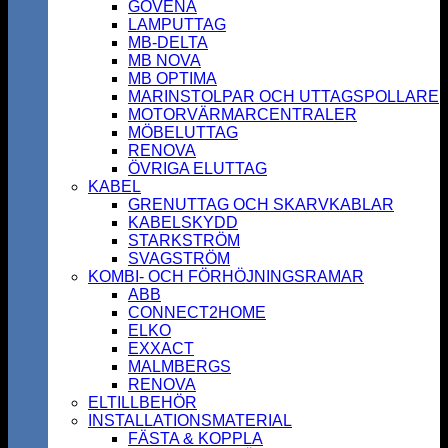
GOVENA
LAMPUTTAG
MB-DELTA
MB NOVA
MB OPTIMA
MARINSTOLPAR OCH UTTAGSPOLLARE
MOTORVÄRMARCENTRALER
MÖBELUTTAG
RENOVA
ÖVRIGA ELUTTAG
KABEL
GRENUTTAG OCH SKARVKABLAR
KABELSKYDD
STARKSTRÖM
SVAGSTRÖM
KOMBI- OCH FÖRHÖJNINGSRAMAR
ABB
CONNECT2HOME
ELKO
EXXACT
MALMBERGS
RENOVA
ELTILLBEHÖR
INSTALLATIONSMATERIAL
FÄSTA & KOPPLA