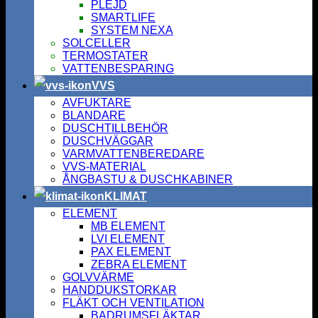
PLEJD
SMARTLIFE
SYSTEM NEXA
SOLCELLER
TERMOSTATER
VATTENBESPARING
VVS
AVFUKTARE
BLANDARE
DUSCHTILLBEHÖR
DUSCHVÄGGAR
VARMVATTENBEREDARE
VVS-MATERIAL
ÅNGBASTU & DUSCHKABINER
KLIMAT
ELEMENT
MB ELEMENT
LVI ELEMENT
PAX ELEMENT
ZEBRA ELEMENT
GOLVVÄRME
HANDDUKSTORKAR
FLÄKT OCH VENTILATION
BADRUMSFLÄKTAR