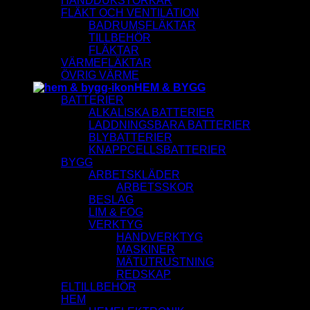
HANDDUKSTORKAR
FLÄKT OCH VENTILATION
BADRUMSFLÄKTAR
TILLBEHÖR
FLÄKTAR
VÄRMEFLÄKTAR
ÖVRIG VÄRME
HEM & BYGG
BATTERIER
ALKALISKA BATTERIER
LADDNINGSBARA BATTERIER
BLYBATTERIER
KNAPPCELLSBATTERIER
BYGG
ARBETSKLÄDER
ARBETSSKOR
BESLAG
LIM & FOG
VERKTYG
HANDVERKTYG
MASKINER
MÄTUTRUSTNING
REDSKAP
ELTILLBEHÖR
HEM