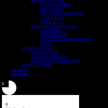
HEMELEKTRONIK
ANTENN & TELE
DATOR OCH
NÄTVERKSTILLBEHÖR
LJUD & BILD
MOBIL & 12 V
HUSHALLSPRODUKTER
KLÄDVÅRD
PERSONVÅRD
SKADEDJURSBEKÄMPNING
STÄD
LARM-SÄKERHET
BRANDSKYDD
LÅS OCH PASSAGE
SÄKERHETSPRODUKTER
SPORT & FRITID
Logga in
Köpvillkor
0
0