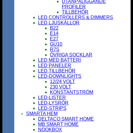
UTANPÅLIGGANDE
PROFILER
TILLBEHÖR
LED CONTROLLERS & DIMMERS
LED LJUSKÄLLOR
B22
E14
E27
GU10
R7S
ÖVRIGA SOCKLAR
LED MED BATTERI
LED PANELER
LED TILLBEHÖR
LED-DOWNLIGHTS
12/24 VOLT
230 VOLT
KONSTANTSTRÖM
LED-LISTER
LED-LYSRÖR
LED-STRIPS
SMARTA HEM
DELTACO SMART HOME
MB SMART HOME
NOOKBOX