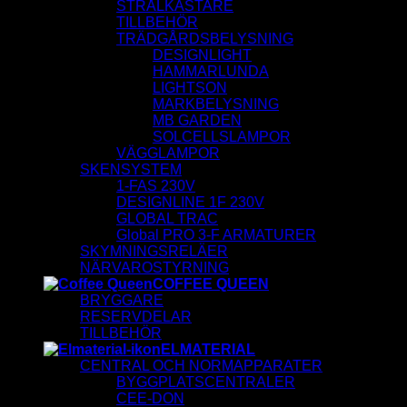
STRÅLKASTARE
TILLBEHÖR
TRÄDGÅRDSBELYSNING
DESIGNLIGHT
HAMMARLUNDA
LIGHTSON
MARKBELYSNING
MB GARDEN
SOLCELLSLAMPOR
VÄGGLAMPOR
SKENSYSTEM
1-FAS 230V
DESIGNLINE 1F 230V
GLOBAL TRAC
Global PRO 3-F ARMATURER
SKYMNINGSRELÄER
NÄRVAROSTYRNING
COFFEE QUEEN
BRYGGARE
RESERVDELAR
TILLBEHÖR
ELMATERIAL
CENTRAL OCH NORMAPPARATER
BYGGPLATSCENTRALER
CEE-DON