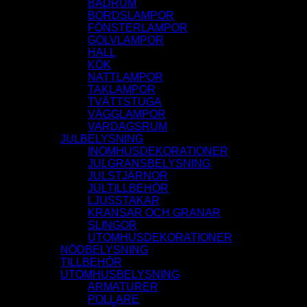
BADRUM
BORDSLAMPOR
FÖNSTERLAMPOR
GOLVLAMPOR
HALL
KÖK
NATTLAMPOR
TAKLAMPOR
TVÄTTSTUGA
VÄGGLAMPOR
VARDAGSRUM
JULBELYSNING
INOMHUSDEKORATIONER
JULGRANSBELYSNING
JULSTJÄRNOR
JULTILLBEHÖR
LJUSSTAKAR
KRANSAR OCH GRANAR
SLINGOR
UTOMHUSDEKORATIONER
NÖDBELYSNING
TILLBEHÖR
UTOMHUSBELYSNING
ARMATURER
POLLARE