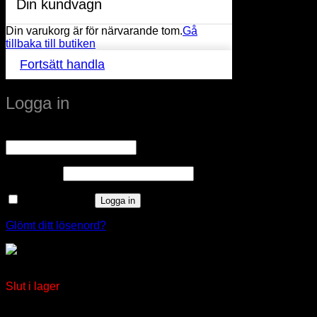
Din kundvagn
Din varukorg är för närvarande tom.
Gå
tillbaka till butiken
Fortsätt handla
Logga in
Obligatoriskt
Användarnamn eller e-postadress
*
Obligatoriskt
Lösenord
*
Kom ihåg mig
Logga in
Glömt ditt lösenord?
Trycke 45mm till 1172505
Slut i lager
window.klarnaAsyncCallback = function () {