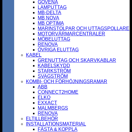
GOVENA
LAMPUTTAG
MB-DELTA
MB NOVA
MB OPTIMA
MARINSTOLPAR OCH UTTAGSPOLLARE
MOTORVÄRMARCENTRALER
MÖBELUTTAG
RENOVA
ÖVRIGA ELUTTAG
KABEL
GRENUTTAG OCH SKARVKABLAR
KABELSKYDD
STARKSTRÖM
SVAGSTRÖM
KOMBI- OCH FÖRHÖJNINGSRAMAR
ABB
CONNECT2HOME
ELKO
EXXACT
MALMBERGS
RENOVA
ELTILLBEHÖR
INSTALLATIONSMATERIAL
FÄSTA & KOPPLA