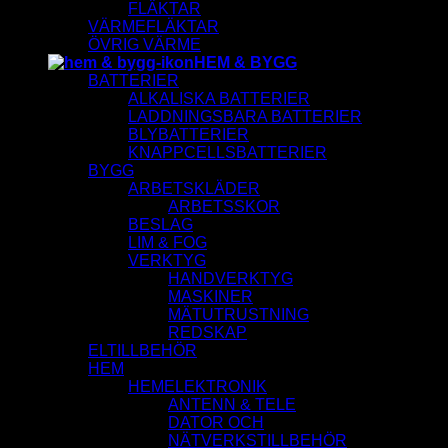
FLÄKTAR
VÄRMEFLÄKTAR
ÖVRIG VÄRME
HEM & BYGG
BATTERIER
ALKALISKA BATTERIER
LADDNINGSBARA BATTERIER
BLYBATTERIER
KNAPPCELLSBATTERIER
BYGG
ARBETSKLÄDER
ARBETSSKOR
BESLAG
LIM & FOG
VERKTYG
HANDVERKTYG
MASKINER
MÄTUTRUSTNING
REDSKAP
ELTILLBEHÖR
HEM
HEMELEKTRONIK
ANTENN & TELE
DATOR OCH
NÄTVERKSTILLBEHÖR