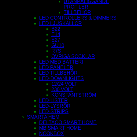
UTANPÅLIGGANDE
PROFILER
TILLBEHÖR
LED CONTROLLERS & DIMMERS
LED LJUSKÄLLOR
B22
E14
E27
GU10
R7S
ÖVRIGA SOCKLAR
LED MED BATTERI
LED PANELER
LED TILLBEHÖR
LED-DOWNLIGHTS
12/24 VOLT
230 VOLT
KONSTANTSTRÖM
LED-LISTER
LED-LYSRÖR
LED-STRIPS
SMARTA HEM
DELTACO SMART HOME
MB SMART HOME
NOOKBOX