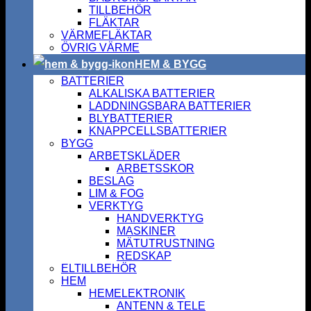
TILLBEHÖR
FLÄKTAR
VÄRMEFLÄKTAR
ÖVRIG VÄRME
HEM & BYGG
BATTERIER
ALKALISKA BATTERIER
LADDNINGSBARA BATTERIER
BLYBATTERIER
KNAPPCELLSBATTERIER
BYGG
ARBETSKLÄDER
ARBETSSKOR
BESLAG
LIM & FOG
VERKTYG
HANDVERKTYG
MASKINER
MÄTUTRUSTNING
REDSKAP
ELTILLBEHÖR
HEM
HEMELEKTRONIK
ANTENN & TELE