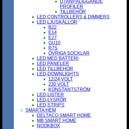
UTANPÅLIGGANDE
PROFILER
TILLBEHÖR
LED CONTROLLERS & DIMMERS
LED LJUSKÄLLOR
B22
E14
E27
GU10
R7S
ÖVRIGA SOCKLAR
LED MED BATTERI
LED PANELER
LED TILLBEHÖR
LED-DOWNLIGHTS
12/24 VOLT
230 VOLT
KONSTANTSTRÖM
LED-LISTER
LED-LYSRÖR
LED-STRIPS
SMARTA HEM
DELTACO SMART HOME
MB SMART HOME
NOOKBOX