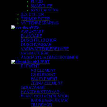
PLEJD
SMARTLIFE
SYSTEM NEXA
SOLCELLER
TERMOSTATER
VATTENBESPARING
VVS
AVFUKTARE
BLANDARE
DUSCHTILLBEHÖR
DUSCHVÄGGAR
VARMVATTENBEREDARE
VVS-MATERIAL
ÅNGBASTU & DUSCHKABINER
KLIMAT
ELEMENT
MB ELEMENT
LVI ELEMENT
PAX ELEMENT
ZEBRA ELEMENT
GOLVVÄRME
HANDDUKSTORKAR
FLÄKT OCH VENTILATION
BADRUMSFLÄKTAR
TILLBEHÖR