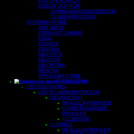
FÄSTA & KOPPLA
DOSOR OCH RÖR
SVARTA KOPPLINGSDOSOR
TILLBEHÖR DOSOR
STRÖMBRYTARE
ABB JUSSI
CONNECT-2-HOME
ELKO
EXXACT
GOVENA
MB-DELTA
MB-NOVA
MB OPTIMA
RENOVA
ÖVRIGA BRYTARE
ENERGISPAR
LED-BELYSNING
LED ALUMINIUMPROFILER
DESIGNLIGHT
INFÄLLDA-PROFILER
UTANPÅLIGGANDE-
PROFILER
TILLBEHÖR
LUMINES
INFÄLLDA PROFILER