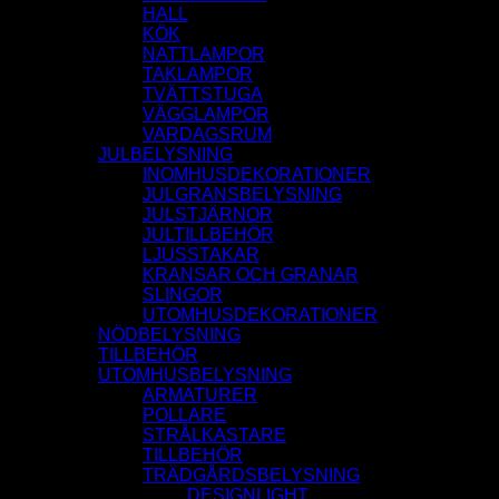
HALL
KÖK
NATTLAMPOR
TAKLAMPOR
TVÄTTSTUGA
VÄGGLAMPOR
VARDAGSRUM
JULBELYSNING
INOMHUSDEKORATIONER
JULGRANSBELYSNING
JULSTJÄRNOR
JULTILLBEHÖR
LJUSSTAKAR
KRANSAR OCH GRANAR
SLINGOR
UTOMHUSDEKORATIONER
NÖDBELYSNING
TILLBEHÖR
UTOMHUSBELYSNING
ARMATURER
POLLARE
STRÅLKASTARE
TILLBEHÖR
TRÄDGÅRDSBELYSNING
DESIGNLIGHT