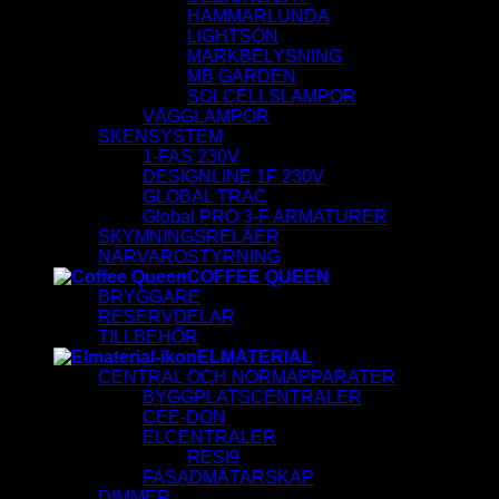
HAMMARLUNDA
LIGHTSON
MARKBELYSNING
MB GARDEN
SOLCELLSLAMPOR
VÄGGLAMPOR
SKENSYSTEM
1-FAS 230V
DESIGNLINE 1F 230V
GLOBAL TRAC
Global PRO 3-F ARMATURER
SKYMNINGSRELÄER
NÄRVAROSTYRNING
COFFEE QUEEN
BRYGGARE
RESERVDELAR
TILLBEHÖR
ELMATERIAL
CENTRAL OCH NORMAPPARATER
BYGGPLATSCENTRALER
CEE-DON
ELCENTRALER
RESI9
FASADMÄTARSKAP
DIMMER