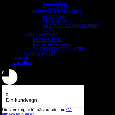
LJUD & BILD
MOBIL & 12 V
HUSHALLSPRODUKTER
KLÄDVÅRD
PERSONVÅRD
SKADEDJURSBEKÄMPNING
STÄD
LARM-SÄKERHET
BRANDSKYDD
LÅS OCH PASSAGE
SÄKERHETSPRODUKTER
SPORT & FRITID
Logga in
Köpvillkor
0
0
Din kundvagn
Din varukorg är för närvarande tom.
Gå
tillbaka till butiken