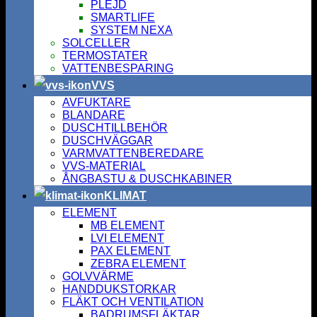
PLEJD
SMARTLIFE
SYSTEM NEXA
SOLCELLER
TERMOSTATER
VATTENBESPARING
VVS
AVFUKTARE
BLANDARE
DUSCHTILLBEHÖR
DUSCHVÄGGAR
VARMVATTENBEREDARE
VVS-MATERIAL
ÅNGBASTU & DUSCHKABINER
KLIMAT
ELEMENT
MB ELEMENT
LVI ELEMENT
PAX ELEMENT
ZEBRA ELEMENT
GOLVVÄRME
HANDDUKSTORKAR
FLÄKT OCH VENTILATION
BADRUMSFLÄKTAR