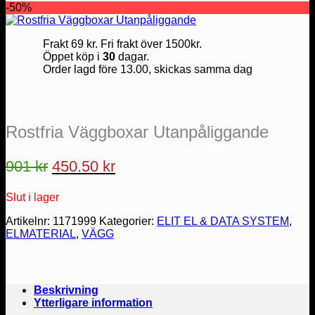
-50%
Frakt 69 kr. Fri frakt över 1500kr.
Öppet köp i
30
dagar.
Order lagd före 13.00, skickas samma dag
Rostfria Väggboxar Utanpåliggande
Det
Det
901
kr
450.50
kr
ursprungliga
nuvarande
Slut i lager
priset
priset
var:
är:
Artikelnr:
1171999
Kategorier:
ELIT EL & DATA SYSTEM
,
ELMATERIAL
,
VÄGG
901 kr.
450.50 kr.
Beskrivning
Ytterligare information