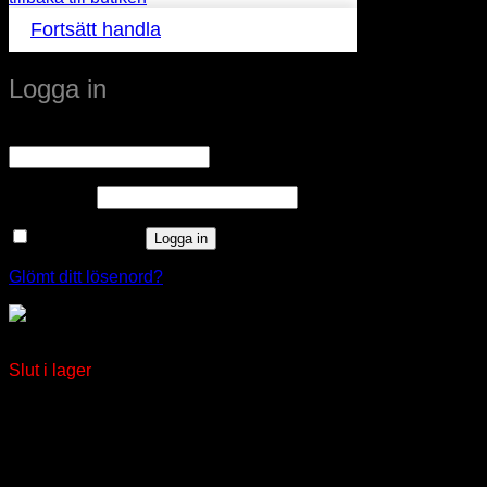
Fortsätt handla
Logga in
Obligatoriskt
Användarnamn eller e-postadress
*
Obligatoriskt
Lösenord
*
Kom ihåg mig
Logga in
Glömt ditt lösenord?
Rostfria Väggboxar Utanpåliggande
Slut i lager
window.klarnaAsyncCallback = function () {
window.Klarna.Payments.Buttons.init({ client_id:
"klarna_live_client_M1gtQTRXKW1JOWhON0d0MWNY
}).load( { container: "#container", theme: "default", shape:
"default", on_click: (authorize) => { // Here you should invoke