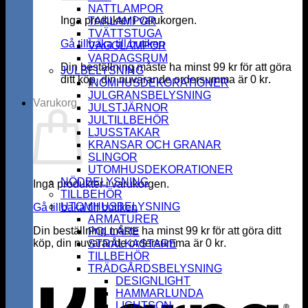
NATTLAMPOR
Inga produkter i varukorgen.
TAKLAMPOR
TVÄTTSTUGA
Gå tillbaka till butiken
VÄGGLAMPOR
VARDAGSRUM
Din beställning måste ha minst
99
kr
för att göra
JULBELYSNING
ditt köp, din nuvarande ordersumma är
0
kr
.
INOMHUSDEKORATIONER
JULGRANSBELYSNING
Varukorg
JULSTJÄRNOR
JULTILLBEHÖR
LJUSSTAKAR
KRANSAR OCH GRANAR
SLINGOR
UTOMHUSDEKORATIONER
NÖDBELYSNING
Inga produkter i varukorgen.
TILLBEHÖR
UTOMHUSBELYSNING
Gå tillbaka till butiken
ARMATURER
Din beställning måste ha minst
99
kr
för att göra ditt
POLLARE
köp, din nuvarande ordersumma är
0
kr
.
STRÅLKASTARE
K
TILLBEHÖR
TRÄDGÅRDSBELYSNING
DESIGNLIGHT
HAMMARLUNDA
LIGHTSON