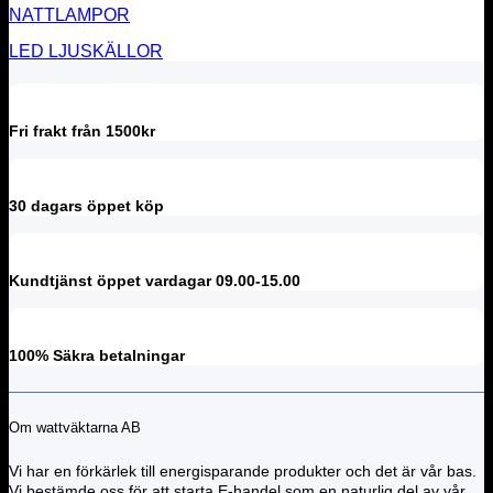
NATTLAMPOR
LED LJUSKÄLLOR
Fri frakt från 1500kr
30 dagars öppet köp
Kundtjänst öppet vardagar 09.00-15.00
100% Säkra betalningar
Om wattväktarna AB
Vi har en förkärlek till energisparande produkter och det är vår bas.
Vi bestämde oss för att starta E-handel som en naturlig del av vår