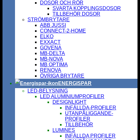
DOSOR OCH RÖR
SVARTA KOPPLINGSDOSOR
TILLBEHÖR DOSOR
STRÖMBRYTARE
ABB JUSSI
CONNECT-2-HOME
ELKO
EXXACT
GOVENA
MB-DELTA
MB-NOVA
MB OPTIMA
RENOVA
ÖVRIGA BRYTARE
ENERGISPAR
LED-BELYSNING
LED ALUMINIUMPROFILER
DESIGNLIGHT
INFÄLLDA-PROFILER
UTANPÅLIGGANDE-
PROFILER
TILLBEHÖR
LUMINES
INFÄLLDA PROFILER