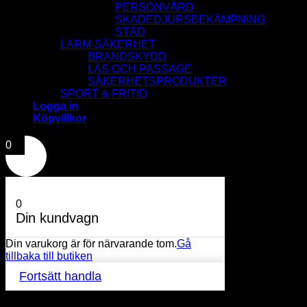
PERSONVÅRD
SKADEDJURSBEKÄMPNING
STÄD
LARM-SÄKERHET
BRANDSKYDD
LÅS OCH PASSAGE
SÄKERHETSPRODUKTER
SPORT & FRITID
Logga in
Köpvillkor
0
0
Din kundvagn
Din varukorg är för närvarande tom.
Gå
tillbaka till butiken
Fortsätt handla