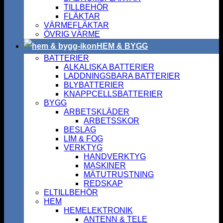
TILLBEHÖR
FLÄKTAR
VÄRMEFLÄKTAR
ÖVRIG VÄRME
HEM & BYGG
BATTERIER
ALKALISKA BATTERIER
LADDNINGSBARA BATTERIER
BLYBATTERIER
KNAPPCELLSBATTERIER
BYGG
ARBETSKLÄDER
ARBETSSKOR
BESLAG
LIM & FOG
VERKTYG
HANDVERKTYG
MASKINER
MÄTUTRUSTNING
REDSKAP
ELTILLBEHÖR
HEM
HEMELEKTRONIK
ANTENN & TELE