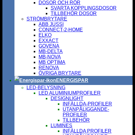
DOSOR OCH RÖR
SVARTA KOPPLINGSDOSOR
TILLBEHÖR DOSOR
STRÖMBRYTARE
ABB JUSSI
CONNECT-2-HOME
ELKO
EXXACT
GOVENA
MB-DELTA
MB-NOVA
MB OPTIMA
RENOVA
ÖVRIGA BRYTARE
ENERGISPAR
LED-BELYSNING
LED ALUMINIUMPROFILER
DESIGNLIGHT
INFÄLLDA-PROFILER
UTANPÅLIGGANDE-
PROFILER
TILLBEHÖR
LUMINES
INFÄLLDA PROFILER