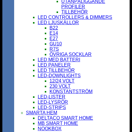
UTANPÅLIGGANDE
PROFILER
TILLBEHÖR
LED CONTROLLERS & DIMMERS
LED LJUSKÄLLOR
B22
E14
E27
GU10
R7S
ÖVRIGA SOCKLAR
LED MED BATTERI
LED PANELER
LED TILLBEHÖR
LED-DOWNLIGHTS
12/24 VOLT
230 VOLT
KONSTANTSTRÖM
LED-LISTER
LED-LYSRÖR
LED-STRIPS
SMARTA HEM
DELTACO SMART HOME
MB SMART HOME
NOOKBOX