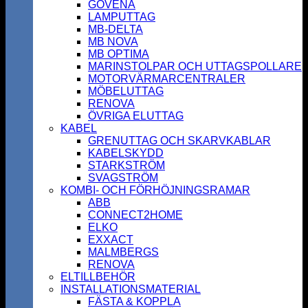
GOVENA
LAMPUTTAG
MB-DELTA
MB NOVA
MB OPTIMA
MARINSTOLPAR OCH UTTAGSPOLLARE
MOTORVÄRMARCENTRALER
MÖBELUTTAG
RENOVA
ÖVRIGA ELUTTAG
KABEL
GRENUTTAG OCH SKARVKABLAR
KABELSKYDD
STARKSTRÖM
SVAGSTRÖM
KOMBI- OCH FÖRHÖJNINGSRAMAR
ABB
CONNECT2HOME
ELKO
EXXACT
MALMBERGS
RENOVA
ELTILLBEHÖR
INSTALLATIONSMATERIAL
FÄSTA & KOPPLA