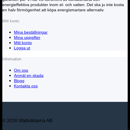
energieffektiva produkter inom el- och vatten. Det ska ju inte kosta
en halv förmögenhet att köpa energismartare alternativ.
Mitt konto
Mina beställningar
Mina uppgifter
Mitt konto
Logga ut
Information
Om oss
Anmäl en skada
Blogg
Kontakta oss
© 2026 Wattväktarna AB