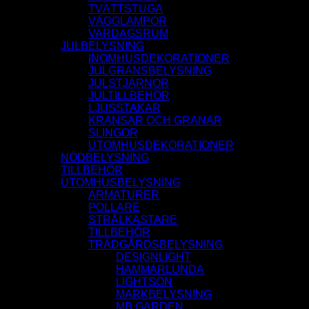
TVÄTTSTUGA
VÄGGLAMPOR
VARDAGSRUM
JULBELYSNING
INOMHUSDEKORATIONER
JULGRANSBELYSNING
JULSTJÄRNOR
JULTILLBEHÖR
LJUSSTAKAR
KRANSAR OCH GRANAR
SLINGOR
UTOMHUSDEKORATIONER
NÖDBELYSNING
TILLBEHÖR
UTOMHUSBELYSNING
ARMATURER
POLLARE
STRÅLKASTARE
TILLBEHÖR
TRÄDGÅRDSBELYSNING
DESIGNLIGHT
HAMMARLUNDA
LIGHTSON
MARKBELYSNING
MB GARDEN