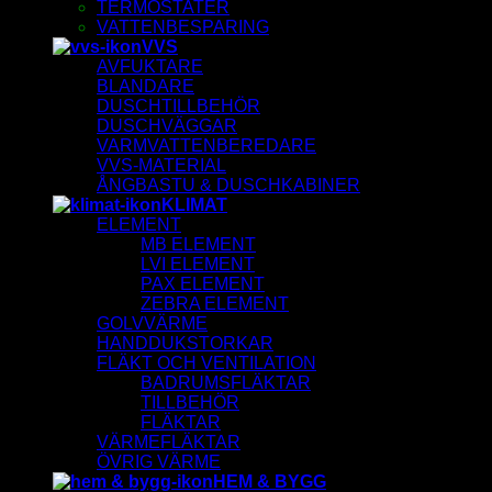
TERMOSTATER
VATTENBESPARING
VVS
AVFUKTARE
BLANDARE
DUSCHTILLBEHÖR
DUSCHVÄGGAR
VARMVATTENBEREDARE
VVS-MATERIAL
ÅNGBASTU & DUSCHKABINER
KLIMAT
ELEMENT
MB ELEMENT
LVI ELEMENT
PAX ELEMENT
ZEBRA ELEMENT
GOLVVÄRME
HANDDUKSTORKAR
FLÄKT OCH VENTILATION
BADRUMSFLÄKTAR
TILLBEHÖR
FLÄKTAR
VÄRMEFLÄKTAR
ÖVRIG VÄRME
HEM & BYGG