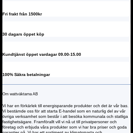
Fri frakt från 1500kr
30 dagars öppet köp
Kundtjänst öppet vardagar 09.00-15.00
100% Säkra betalningar
Om wattväktarna AB
Vi har en förkärlek till energisparande produkter och det är vår bas.
Vi bestämde oss för att starta E-handel som en naturlig del av vår
övriga verksamhet som består i att besöka kommunala och statliga
fastighetsägare. Framförallt vill vi nå ut till privatpersoner och
företag och erbjuda våra produkter som vi har bra priser och goda
garantier på. Vi har ett sortiment av klimatsmarta och