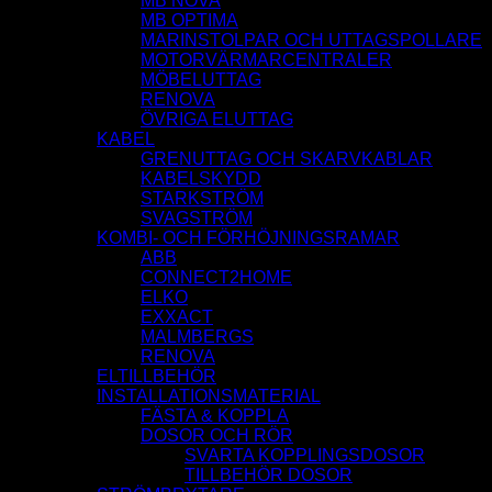
MB NOVA
MB OPTIMA
MARINSTOLPAR OCH UTTAGSPOLLARE
MOTORVÄRMARCENTRALER
MÖBELUTTAG
RENOVA
ÖVRIGA ELUTTAG
KABEL
GRENUTTAG OCH SKARVKABLAR
KABELSKYDD
STARKSTRÖM
SVAGSTRÖM
KOMBI- OCH FÖRHÖJNINGSRAMAR
ABB
CONNECT2HOME
ELKO
EXXACT
MALMBERGS
RENOVA
ELTILLBEHÖR
INSTALLATIONSMATERIAL
FÄSTA & KOPPLA
DOSOR OCH RÖR
SVARTA KOPPLINGSDOSOR
TILLBEHÖR DOSOR