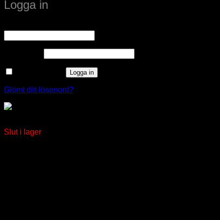
Logga in
Obligatoriskt
Användarnamn eller e-postadress
*
Obligatoriskt
Lösenord
*
Kom ihåg mig
Logga in
Glömt ditt lösenord?
Installationskanal V170
Slut i lager
window.klarnaAsyncCallback = function () {
window.Klarna.Payments.Buttons.init({ client_id:
"klarna_live_client_M1gtQTRXKW1JOWhON0d0MWNY
}).load( { container: "#container", theme: "default", shape:
"default", on_click: (authorize) => { // Here you should invoke
authorize with the order payload. authorize( {
collect_shipping_address: true }, payload, // order payload
(result) => { // The result, if successful contains the
authorization_token }, ); }, }, function