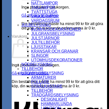
NATTLAMPOR
Inga produkter i varukorgen.
TAKLAMPOR
TVÄTTSTUGA
Gå tillbaka till butiken
VÄGGLAMPOR
VARDAGSRUM
Din beställning måste ha minst
99
kr
för att göra
JULBELYSNING
ditt köp, din nuvarande ordersumma är
0
kr
.
INOMHUSDEKORATIONER
JULGRANSBELYSNING
Varukorg
JULSTJÄRNOR
JULTILLBEHÖR
LJUSSTAKAR
KRANSAR OCH GRANAR
SLINGOR
UTOMHUSDEKORATIONER
NÖDBELYSNING
Inga produkter i varukorgen.
TILLBEHÖR
UTOMHUSBELYSNING
Gå tillbaka till butiken
ARMATURER
Din beställning måste ha minst
99
kr
för att göra ditt
POLLARE
köp, din nuvarande ordersumma är
0
kr
.
STRÅLKASTARE
K
TILLBEHÖR
TRÄDGÅRDSBELYSNING
DESIGNLIGHT
HAMMARLUNDA
LIGHTSON