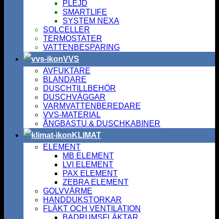
PLEJD
SMARTLIFE
SYSTEM NEXA
SOLCELLER
TERMOSTATER
VATTENBESPARING
VVS
AVFUKTARE
BLANDARE
DUSCHTILLBEHÖR
DUSCHVÄGGAR
VARMVATTENBEREDARE
VVS-MATERIAL
ÅNGBASTU & DUSCHKABINER
KLIMAT
ELEMENT
MB ELEMENT
LVI ELEMENT
PAX ELEMENT
ZEBRA ELEMENT
GOLVVÄRME
HANDDUKSTORKAR
FLÄKT OCH VENTILATION
BADRUMSFLÄKTAR