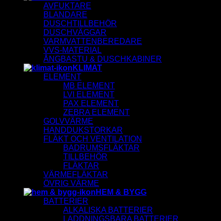
AVFUKTARE
BLANDARE
DUSCHTILLBEHÖR
DUSCHVÄGGAR
VARMVATTENBEREDARE
VVS-MATERIAL
ÅNGBASTU & DUSCHKABINER
KLIMAT
ELEMENT
MB ELEMENT
LVI ELEMENT
PAX ELEMENT
ZEBRA ELEMENT
GOLVVÄRME
HANDDUKSTORKAR
FLÄKT OCH VENTILATION
BADRUMSFLÄKTAR
TILLBEHÖR
FLÄKTAR
VÄRMEFLÄKTAR
ÖVRIG VÄRME
HEM & BYGG
BATTERIER
ALKALISKA BATTERIER
LADDNINGSBARA BATTERIER