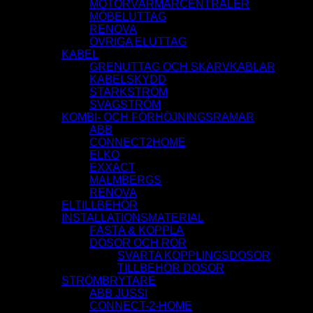
MOTORVÄRMARCENTRALER
MÖBELUTTAG
RENOVA
ÖVRIGA ELUTTAG
KABEL
GRENUTTAG OCH SKARVKABLAR
KABELSKYDD
STARKSTRÖM
SVAGSTRÖM
KOMBI- OCH FÖRHÖJNINGSRAMAR
ABB
CONNECT2HOME
ELKO
EXXACT
MALMBERGS
RENOVA
ELTILLBEHÖR
INSTALLATIONSMATERIAL
FÄSTA & KOPPLA
DOSOR OCH RÖR
SVARTA KOPPLINGSDOSOR
TILLBEHÖR DOSOR
STRÖMBRYTARE
ABB JUSSI
CONNECT-2-HOME