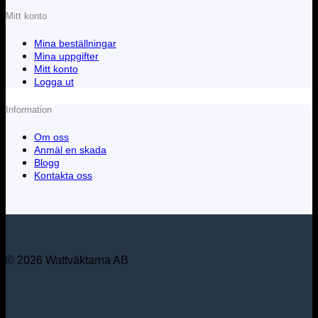
Mitt konto
Mina beställningar
Mina uppgifter
Mitt konto
Logga ut
Information
Om oss
Anmäl en skada
Blogg
Kontakta oss
© 2026 Wattväktarna AB