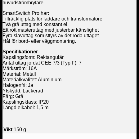
huvudströmbrytare
SmartSwitch Pro har:
Tillräcklig plats för laddare och transformatorer
Två grå uttag med konstant el.
Ett rött masteruttag med justerbar känslighet
Fyra slavuttag som sttyrs av det röda uttaget
Hål för bord- eller väggmontering.
Specifikationer
Kapslingsform: Rektangulär
Antal uttag jordat CEE 7/3 (Typ F): 7
Märkström: 16A
Material: Metall
Materialkvalitet: Aluminium
Halogenfri: Ja
Ytskydd: Lackerad
Färg: Grå
Kapslingsklass: IP20
Längd elkabel: 1,5 m
Vikt
150 g