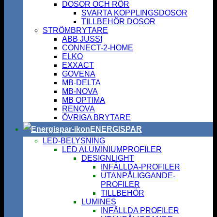
DOSOR OCH RÖR
SVARTA KOPPLINGSDOSOR
TILLBEHÖR DOSOR
STRÖMBRYTARE
ABB JUSSI
CONNECT-2-HOME
ELKO
EXXACT
GOVENA
MB-DELTA
MB-NOVA
MB OPTIMA
RENOVA
ÖVRIGA BRYTARE
ENERGISPAR
LED-BELYSNING
LED ALUMINIUMPROFILER
DESIGNLIGHT
INFÄLLDA-PROFILER
UTANPÅLIGGANDE-
PROFILER
TILLBEHÖR
LUMINES
INFÄLLDA PROFILER