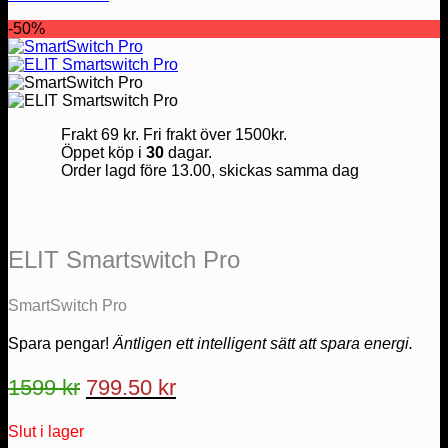
-50%
Frakt 69 kr. Fri frakt över 1500kr.
Öppet köp i
30
dagar.
Order lagd före 13.00, skickas samma dag
ELIT Smartswitch Pro
SmartSwitch Pro
Spara pengar!
Äntligen ett intelligent sätt att spara energi.
Det
Det
1599
kr
799.50
kr
ursprungliga
nuvarande
Slut i lager
priset
priset