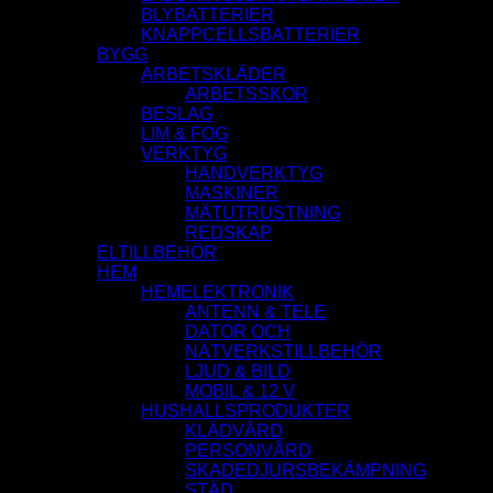
BLYBATTERIER
KNAPPCELLSBATTERIER
BYGG
ARBETSKLÄDER
ARBETSSKOR
BESLAG
LIM & FOG
VERKTYG
HANDVERKTYG
MASKINER
MÄTUTRUSTNING
REDSKAP
ELTILLBEHÖR
HEM
HEMELEKTRONIK
ANTENN & TELE
DATOR OCH
NÄTVERKSTILLBEHÖR
LJUD & BILD
MOBIL & 12 V
HUSHALLSPRODUKTER
KLÄDVÅRD
PERSONVÅRD
SKADEDJURSBEKÄMPNING
STÄD