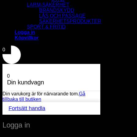
LARM-SÄKERHET
BRANDSKYDD
LÅS OCH PASSAGE
SÄKERHETSPRODUKTER
SPORT & FRITID
Logga in
Köpvillkor
0
0
Din kundvagn
Din varukorg är för närvarande tom.
Gå
tillbaka till butiken
Fortsätt handla
Logga in