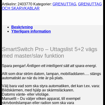
var:
är:
Artikelnr:
2403770
Kategorier:
GRENUTTAG
,
GRENUTTAG
OCH SKARVKABLAR
1599 kr.
799.50 kr.
Beskrivning
Ytterligare information
SmartSwitch Pro – Uttagslist 5+2 vägs
med master/slav funktion
Spara pengar!
Äntligen ett intelligent sätt att spara energi.
Allt som drar ström datorn, lampan, mobilladdaren…. stängs
automatiskt av när du inte är på plats.
Välj bara vad som ska styra automatiken, det kan t.ex. vara:
Bildskärmen, med hjälp av skärmsläckaren.
Datorns vänte- eller viloläge.
Manuellt – Du väljer vilken apparat, till exempel
skrivbordslampan eller radion som ska vara