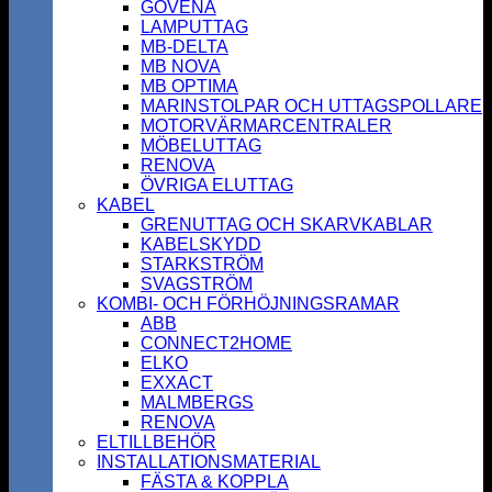
GOVENA
LAMPUTTAG
MB-DELTA
MB NOVA
MB OPTIMA
MARINSTOLPAR OCH UTTAGSPOLLARE
MOTORVÄRMARCENTRALER
MÖBELUTTAG
RENOVA
ÖVRIGA ELUTTAG
KABEL
GRENUTTAG OCH SKARVKABLAR
KABELSKYDD
STARKSTRÖM
SVAGSTRÖM
KOMBI- OCH FÖRHÖJNINGSRAMAR
ABB
CONNECT2HOME
ELKO
EXXACT
MALMBERGS
RENOVA
ELTILLBEHÖR
INSTALLATIONSMATERIAL
FÄSTA & KOPPLA