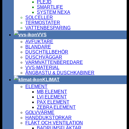
PLEJD
SMARTLIFE
SYSTEM NEXA
SOLCELLER
TERMOSTATER
VATTENBESPARING
VVS
AVFUKTARE
BLANDARE
DUSCHTILLBEHÖR
DUSCHVÄGGAR
VARMVATTENBEREDARE
VVS-MATERIAL
ÅNGBASTU & DUSCHKABINER
KLIMAT
ELEMENT
MB ELEMENT
LVI ELEMENT
PAX ELEMENT
ZEBRA ELEMENT
GOLVVÄRME
HANDDUKSTORKAR
FLÄKT OCH VENTILATION
BADRUMSFLÄKTAR