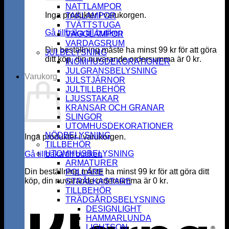
NATTLAMPOR
Inga produkter i varukorgen.
TAKLAMPOR
TVÄTTSTUGA
Gå tillbaka till butiken
VÄGGLAMPOR
VARDAGSRUM
Din beställning måste ha minst
99
kr
för att göra
JULBELYSNING
ditt köp, din nuvarande ordersumma är
0
kr
.
INOMHUSDEKORATIONER
JULGRANSBELYSNING
Varukorg
JULSTJÄRNOR
JULTILLBEHÖR
LJUSSTAKAR
KRANSAR OCH GRANAR
SLINGOR
UTOMHUSDEKORATIONER
NÖDBELYSNING
Inga produkter i varukorgen.
TILLBEHÖR
UTOMHUSBELYSNING
Gå tillbaka till butiken
ARMATURER
Din beställning måste ha minst
99
kr
för att göra ditt
POLLARE
köp, din nuvarande ordersumma är
0
kr
.
STRÅLKASTARE
K
TILLBEHÖR
TRÄDGÅRDSBELYSNING
DESIGNLIGHT
HAMMARLUNDA
LIGHTSON