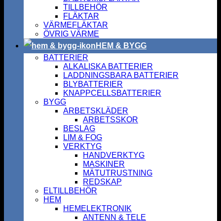
TILLBEHÖR
FLÄKTAR
VÄRMEFLÄKTAR
ÖVRIG VÄRME
HEM & BYGG
BATTERIER
ALKALISKA BATTERIER
LADDNINGSBARA BATTERIER
BLYBATTERIER
KNAPPCELLSBATTERIER
BYGG
ARBETSKLÄDER
ARBETSSKOR
BESLAG
LIM & FOG
VERKTYG
HANDVERKTYG
MASKINER
MÄTUTRUSTNING
REDSKAP
ELTILLBEHÖR
HEM
HEMELEKTRONIK
ANTENN & TELE