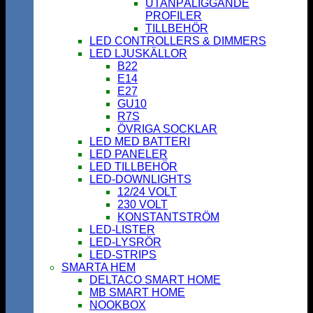
UTANPÅLIGGANDE
PROFILER
TILLBEHÖR
LED CONTROLLERS & DIMMERS
LED LJUSKÄLLOR
B22
E14
E27
GU10
R7S
ÖVRIGA SOCKLAR
LED MED BATTERI
LED PANELER
LED TILLBEHÖR
LED-DOWNLIGHTS
12/24 VOLT
230 VOLT
KONSTANTSTRÖM
LED-LISTER
LED-LYSRÖR
LED-STRIPS
SMARTA HEM
DELTACO SMART HOME
MB SMART HOME
NOOKBOX