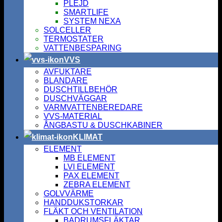
PLEJD
SMARTLIFE
SYSTEM NEXA
SOLCELLER
TERMOSTATER
VATTENBESPARING
VVS
AVFUKTARE
BLANDARE
DUSCHTILLBEHÖR
DUSCHVÄGGAR
VARMVATTENBEREDARE
VVS-MATERIAL
ÅNGBASTU & DUSCHKABINER
KLIMAT
ELEMENT
MB ELEMENT
LVI ELEMENT
PAX ELEMENT
ZEBRA ELEMENT
GOLVVÄRME
HANDDUKSTORKAR
FLÄKT OCH VENTILATION
BADRUMSFLÄKTAR