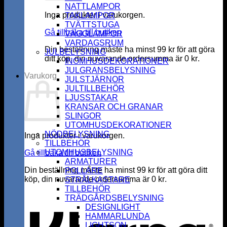
NATTLAMPOR
Inga produkter i varukorgen.
TAKLAMPOR
TVÄTTSTUGA
Gå tillbaka till butiken
VÄGGLAMPOR
VARDAGSRUM
Din beställning måste ha minst
99
kr
för att göra
JULBELYSNING
ditt köp, din nuvarande ordersumma är
0
kr
.
INOMHUSDEKORATIONER
JULGRANSBELYSNING
Varukorg
JULSTJÄRNOR
JULTILLBEHÖR
LJUSSTAKAR
KRANSAR OCH GRANAR
SLINGOR
UTOMHUSDEKORATIONER
NÖDBELYSNING
Inga produkter i varukorgen.
TILLBEHÖR
UTOMHUSBELYSNING
Gå tillbaka till butiken
ARMATURER
Din beställning måste ha minst
99
kr
för att göra ditt
POLLARE
köp, din nuvarande ordersumma är
0
kr
.
STRÅLKASTARE
K
TILLBEHÖR
TRÄDGÅRDSBELYSNING
DESIGNLIGHT
HAMMARLUNDA
LIGHTSON