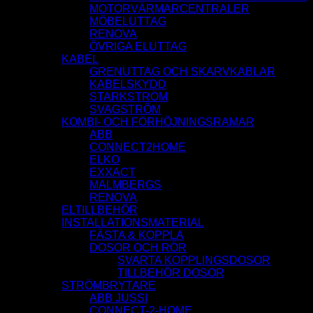
MOTORVÄRMARCENTRALER
MÖBELUTTAG
RENOVA
ÖVRIGA ELUTTAG
KABEL
GRENUTTAG OCH SKARVKABLAR
KABELSKYDD
STARKSTRÖM
SVAGSTRÖM
KOMBI- OCH FÖRHÖJNINGSRAMAR
ABB
CONNECT2HOME
ELKO
EXXACT
MALMBERGS
RENOVA
ELTILLBEHÖR
INSTALLATIONSMATERIAL
FÄSTA & KOPPLA
DOSOR OCH RÖR
SVARTA KOPPLINGSDOSOR
TILLBEHÖR DOSOR
STRÖMBRYTARE
ABB JUSSI
CONNECT-2-HOME