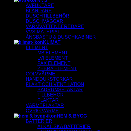
VVS
AVFUKTARE
BLANDARE
DUSCHTILLBEHÖR
DUSCHVÄGGAR
VARMVATTENBEREDARE
VVS-MATERIAL
ÅNGBASTU & DUSCHKABINER
KLIMAT
ELEMENT
MB ELEMENT
LVI ELEMENT
PAX ELEMENT
ZEBRA ELEMENT
GOLVVÄRME
HANDDUKSTORKAR
FLÄKT OCH VENTILATION
BADRUMSFLÄKTAR
TILLBEHÖR
FLÄKTAR
VÄRMEFLÄKTAR
ÖVRIG VÄRME
HEM & BYGG
BATTERIER
ALKALISKA BATTERIER