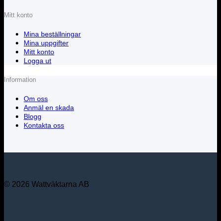
Mitt konto
Mina beställningar
Mina uppgifter
Mitt konto
Logga ut
Information
Om oss
Anmäl en skada
Blogg
Kontakta oss
© 2026 Wattväktarna AB