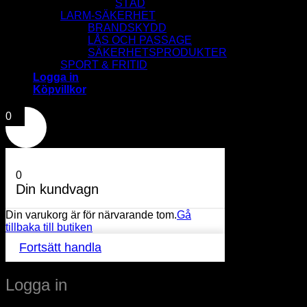
STÄD
LARM-SÄKERHET
BRANDSKYDD
LÅS OCH PASSAGE
SÄKERHETSPRODUKTER
SPORT & FRITID
Logga in
Köpvillkor
0
0
Din kundvagn
Din varukorg är för närvarande tom.
Gå
tillbaka till butiken
Fortsätt handla
Logga in