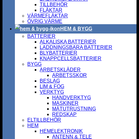
TILLBEHÖR
FLÄKTAR
VÄRMEFLÄKTAR
ÖVRIG VÄRME
HEM & BYGG
BATTERIER
ALKALISKA BATTERIER
LADDNINGSBARA BATTERIER
BLYBATTERIER
KNAPPCELLSBATTERIER
BYGG
ARBETSKLÄDER
ARBETSSKOR
BESLAG
LIM & FOG
VERKTYG
HANDVERKTYG
MASKINER
MÄTUTRUSTNING
REDSKAP
ELTILLBEHÖR
HEM
HEMELEKTRONIK
ANTENN & TELE