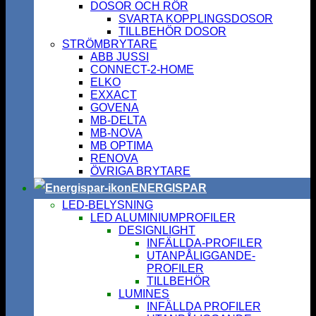
DOSOR OCH RÖR
SVARTA KOPPLINGSDOSOR
TILLBEHÖR DOSOR
STRÖMBRYTARE
ABB JUSSI
CONNECT-2-HOME
ELKO
EXXACT
GOVENA
MB-DELTA
MB-NOVA
MB OPTIMA
RENOVA
ÖVRIGA BRYTARE
ENERGISPAR
LED-BELYSNING
LED ALUMINIUMPROFILER
DESIGNLIGHT
INFÄLLDA-PROFILER
UTANPÅLIGGANDE-
PROFILER
TILLBEHÖR
LUMINES
INFÄLLDA PROFILER