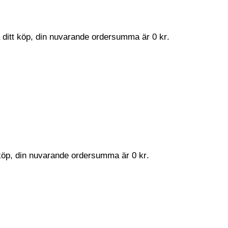
a ditt köp, din nuvarande ordersumma är
0
kr
.
t köp, din nuvarande ordersumma är
0
kr
.