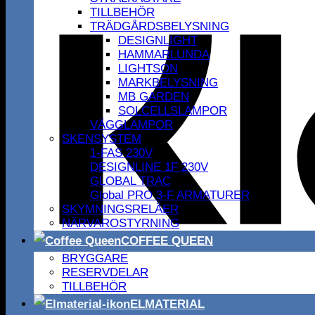
TILLBEHÖR
TRÄDGÅRDSBELYSNING
DESIGNLIGHT
HAMMARLUNDA
LIGHTSON
MARKBELYSNING
MB GARDEN
SOLCELLSLAMPOR
VÄGGLAMPOR
SKENSYSTEM
1-FAS 230V
DESIGNLINE 1F 230V
GLOBAL TRAC
Global PRO 3-F ARMATURER
SKYMNINGSRELÄER
NÄRVAROSTYRNING
COFFEE QUEEN
BRYGGARE
RESERVDELAR
TILLBEHÖR
ELMATERIAL