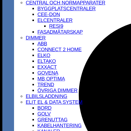
CENTRAL OCH NORMAPPARATER
BYGGPLATSCENTRALER
CEE-DON
ELCENTRALER
RESI9
FASADMÄTARSKAP
DIMMER
ABB
CONNECT 2 HOME
ELKO
ELTAKO
EXXACT
GOVENA
MB OPTIMA
TREND
ÖVRIGA DIMMER
ELBILSLADDNING
ELIT EL & DATA SYSTEM
BORD
GOLV
GRENUTTAG
KABELHANTERING