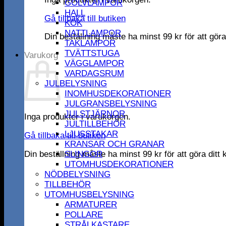
GOLVLAMPOR
HALL
Gå tillbaka till butiken
KÖK
NATTLAMPOR
Din beställning måste ha minst
99
kr
för att gör
TAKLAMPOR
TVÄTTSTUGA
Varukorg
VÄGGLAMPOR
VARDAGSRUM
JULBELYSNING
INOMHUSDEKORATIONER
JULGRANSBELYSNING
JULSTJÄRNOR
Inga produkter i varukorgen.
JULTILLBEHÖR
LJUSSTAKAR
Gå tillbaka till butiken
KRANSAR OCH GRANAR
Din beställning måste ha minst
99
kr
för att göra dit
SLINGOR
UTOMHUSDEKORATIONER
NÖDBELYSNING
TILLBEHÖR
UTOMHUSBELYSNING
ARMATURER
POLLARE
STRÅLKASTARE