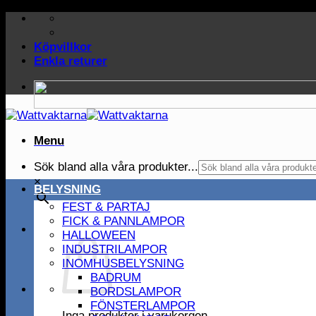
Skip
to
content
Köpvillkor
Enkla returer
Menu
Sök bland alla våra produkter...
×
BELYSNING
FEST & PARTAJ
FICK & PANNLAMPOR
HALLOWEEN
INDUSTRILAMPOR
INOMHUSBELYSNING
BADRUM
BORDSLAMPOR
FÖNSTERLAMPOR
Inga produkter i varukorgen.