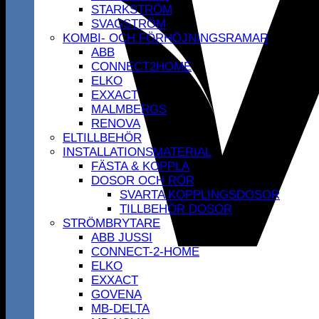
STARKSTRÖM
SVAGSTRÖM
KOMBI- OCH FÖRHÖJNINGSRAMAR
ABB
CONNECT2HOME
ELKO
EXXACT
MALMBERGS
RENOVA
ELTILLBEHÖR
INSTALLATIONSMATERIAL
FÄSTA & KOPPLA
DOSOR OCH RÖR
SVARTA KOPPLINGSDOSOR
TILLBEHÖR DOSOR
STRÖMBRYTARE
ABB JUSSI
CONNECT-2-HOME
ELKO
EXXACT
GOVENA
MB-DELTA