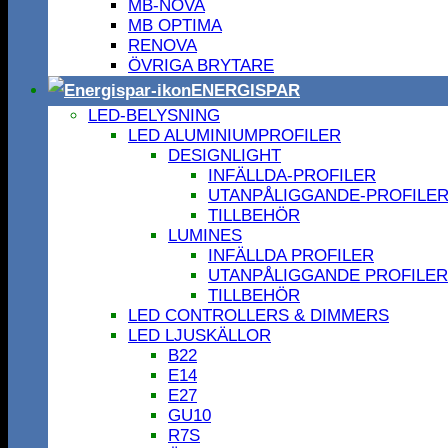
MB-NOVA
MB OPTIMA
RENOVA
ÖVRIGA BRYTARE
ENERGISPAR
LED-BELYSNING
LED ALUMINIUMPROFILER
DESIGNLIGHT
INFÄLLDA-PROFILER
UTANPÅLIGGANDE-PROFILE
TILLBEHÖR
LUMINES
INFÄLLDA PROFILER
UTANPÅLIGGANDE PROFILER
TILLBEHÖR
LED CONTROLLERS & DIMMERS
LED LJUSKÄLLOR
B22
E14
E27
GU10
R7S