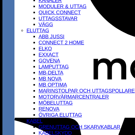
KANALER
MODULER & UTTAG
QUICK CONNECT
UTTAGSSTAVAR
VÄGG
ELUTTAG
ABB JUSSI
CONNECT 2 HOME
ELKO
EXXACT
GOVENA
LAMPUTTAG
MB-DELTA
MB NOVA
MB OPTIMA
MARINSTOLPAR OCH UTTAGSPOLLARE
MOTORVÄRMARCENTRALER
MÖBELUTTAG
RENOVA
ÖVRIGA ELUTTAG
KABEL
GRENUTTAG OCH SKARVKABLAR
KABELSKYDD