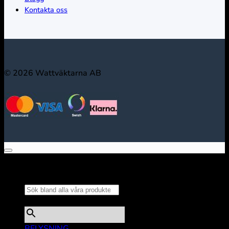
Kontakta oss
© 2026 Wattväktarna AB
Sök bland alla våra
produkter...
×
BELYSNING