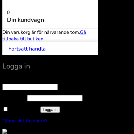
0
Din kundvagn
Din varukorg är för närvarande tom.
Gå
tillbaka till butiken
Fortsätt handla
Logga in
Obligatoriskt
Användarnamn eller e-postadress
*
Obligatoriskt
Lösenord
*
Kom ihåg mig
Logga in
Glömt ditt lösenord?