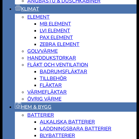
ÅNGBASTU & DUSCHKABINER
KLIMAT
ELEMENT
MB ELEMENT
LVI ELEMENT
PAX ELEMENT
ZEBRA ELEMENT
GOLVVÄRME
HANDDUKSTORKAR
FLÄKT OCH VENTILATION
BADRUMSFLÄKTAR
TILLBEHÖR
FLÄKTAR
VÄRMEFLÄKTAR
ÖVRIG VÄRME
HEM & BYGG
BATTERIER
ALKALISKA BATTERIER
LADDNINGSBARA BATTERIER
BLYBATTERIER