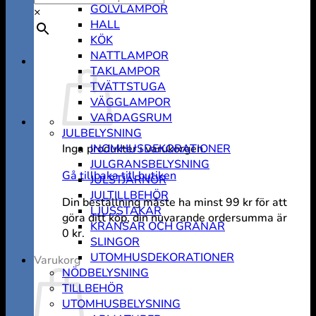
GOLVLAMPOR
×
HALL
KÖK
NATTLAMPOR
TAKLAMPOR
TVÄTTSTUGA
VÄGGLAMPOR
VARDAGSRUM
JULBELYSNING
Inga produkter i varukorgen.
INOMHUSDEKORATIONER
JULGRANSBELYSNING
Gå tillbaka till butiken
JULSTJÄRNOR
JULTILLBEHÖR
Din beställning måste ha minst
99
kr
för att
LJUSSTAKAR
göra ditt köp, din nuvarande ordersumma är
KRANSAR OCH GRANAR
0
kr
.
SLINGOR
UTOMHUSDEKORATIONER
Varukorg
NÖDBELYSNING
TILLBEHÖR
UTOMHUSBELYSNING