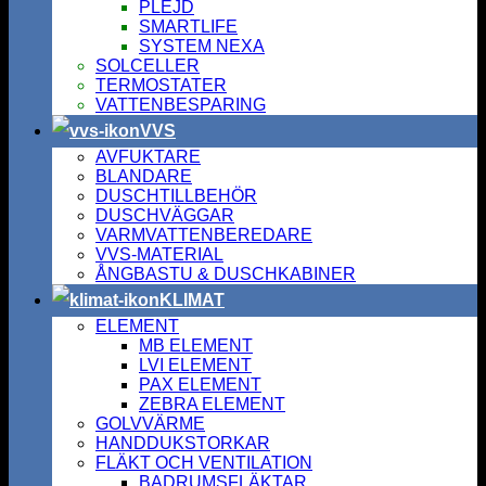
PLEJD
SMARTLIFE
SYSTEM NEXA
SOLCELLER
TERMOSTATER
VATTENBESPARING
VVS
AVFUKTARE
BLANDARE
DUSCHTILLBEHÖR
DUSCHVÄGGAR
VARMVATTENBEREDARE
VVS-MATERIAL
ÅNGBASTU & DUSCHKABINER
KLIMAT
ELEMENT
MB ELEMENT
LVI ELEMENT
PAX ELEMENT
ZEBRA ELEMENT
GOLVVÄRME
HANDDUKSTORKAR
FLÄKT OCH VENTILATION
BADRUMSFLÄKTAR