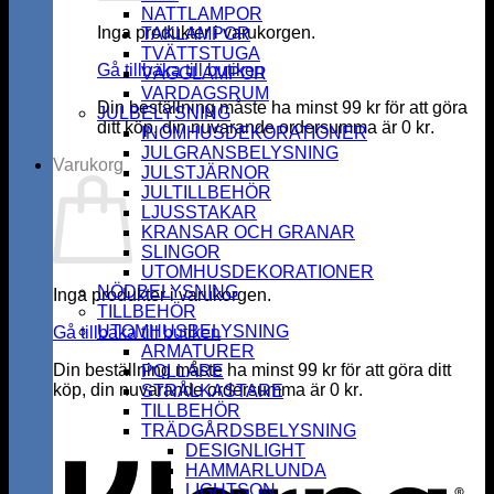
NATTLAMPOR
Inga produkter i varukorgen.
TAKLAMPOR
TVÄTTSTUGA
Gå tillbaka till butiken
VÄGGLAMPOR
VARDAGSRUM
Din beställning måste ha minst
99
kr
för att göra
JULBELYSNING
ditt köp, din nuvarande ordersumma är
0
kr
.
INOMHUSDEKORATIONER
JULGRANSBELYSNING
Varukorg
JULSTJÄRNOR
JULTILLBEHÖR
LJUSSTAKAR
KRANSAR OCH GRANAR
SLINGOR
UTOMHUSDEKORATIONER
NÖDBELYSNING
Inga produkter i varukorgen.
TILLBEHÖR
UTOMHUSBELYSNING
Gå tillbaka till butiken
ARMATURER
Din beställning måste ha minst
99
kr
för att göra ditt
POLLARE
köp, din nuvarande ordersumma är
0
kr
.
STRÅLKASTARE
K
TILLBEHÖR
TRÄDGÅRDSBELYSNING
DESIGNLIGHT
HAMMARLUNDA
LIGHTSON