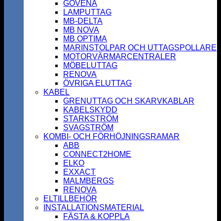
GOVENA
LAMPUTTAG
MB-DELTA
MB NOVA
MB OPTIMA
MARINSTOLPAR OCH UTTAGSPOLLARE
MOTORVÄRMARCENTRALER
MÖBELUTTAG
RENOVA
ÖVRIGA ELUTTAG
KABEL
GRENUTTAG OCH SKARVKABLAR
KABELSKYDD
STARKSTRÖM
SVAGSTRÖM
KOMBI- OCH FÖRHÖJNINGSRAMAR
ABB
CONNECT2HOME
ELKO
EXXACT
MALMBERGS
RENOVA
ELTILLBEHÖR
INSTALLATIONSMATERIAL
FÄSTA & KOPPLA