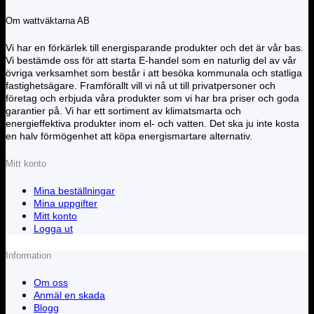
Om wattväktarna AB
Vi har en förkärlek till energisparande produkter och det är vår bas.
Vi bestämde oss för att starta E-handel som en naturlig del av vår
övriga verksamhet som består i att besöka kommunala och statliga
fastighetsägare. Framförallt vill vi nå ut till privatpersoner och
företag och erbjuda våra produkter som vi har bra priser och goda
garantier på. Vi har ett sortiment av klimatsmarta och
energieffektiva produkter inom el- och vatten. Det ska ju inte kosta
en halv förmögenhet att köpa energismartare alternativ.
Mitt konto
Mina beställningar
Mina uppgifter
Mitt konto
Logga ut
Information
Om oss
Anmäl en skada
Blogg