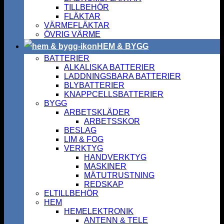
TILLBEHÖR
FLÄKTAR
VÄRMEFLÄKTAR
ÖVRIG VÄRME
HEM & BYGG
BATTERIER
ALKALISKA BATTERIER
LADDNINGSBARA BATTERIER
BLYBATTERIER
KNAPPCELLSBATTERIER
BYGG
ARBETSKLÄDER
ARBETSSKOR
BESLAG
LIM & FOG
VERKTYG
HANDVERKTYG
MASKINER
MÄTUTRUSTNING
REDSKAP
ELTILLBEHÖR
HEM
HEMELEKTRONIK
ANTENN & TELE