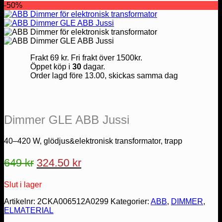
-50%
Frakt 69 kr. Fri frakt över 1500kr.
Öppet köp i
30
dagar.
Order lagd före 13.00, skickas samma dag
Dimmer GLE ABB Jussi
40–420 W, glödjus&elektronisk transformator, trapp
Det
Det
649
kr
324.50
kr
ursprungliga
nuvarande
Slut i lager
priset
priset
var:
är:
Artikelnr:
2CKA006512A0299
Kategorier:
ABB
,
DIMMER
,
ELMATERIAL
649 kr.
324.50 kr.