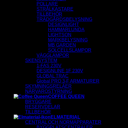
POLLARE
STRÅLKASTARE
TILLBEHÖR
TRÄDGÅRDSBELYSNING
DESIGNLIGHT
HAMMARLUNDA
LIGHTSON
MARKBELYSNING
MB GARDEN
SOLCELLSLAMPOR
VÄGGLAMPOR
SKENSYSTEM
1-FAS 230V
DESIGNLINE 1F 230V
GLOBAL TRAC
Global PRO 3-F ARMATURER
SKYMNINGSRELÄER
NÄRVAROSTYRNING
COFFEE QUEEN
BRYGGARE
RESERVDELAR
TILLBEHÖR
ELMATERIAL
CENTRAL OCH NORMAPPARATER
BYGGPLATSCENTRALER