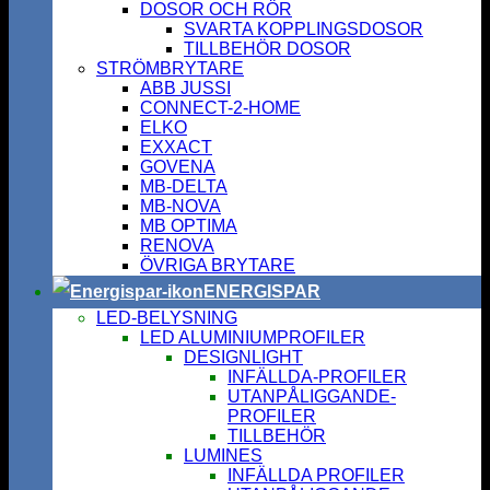
DOSOR OCH RÖR
SVARTA KOPPLINGSDOSOR
TILLBEHÖR DOSOR
STRÖMBRYTARE
ABB JUSSI
CONNECT-2-HOME
ELKO
EXXACT
GOVENA
MB-DELTA
MB-NOVA
MB OPTIMA
RENOVA
ÖVRIGA BRYTARE
ENERGISPAR
LED-BELYSNING
LED ALUMINIUMPROFILER
DESIGNLIGHT
INFÄLLDA-PROFILER
UTANPÅLIGGANDE-
PROFILER
TILLBEHÖR
LUMINES
INFÄLLDA PROFILER