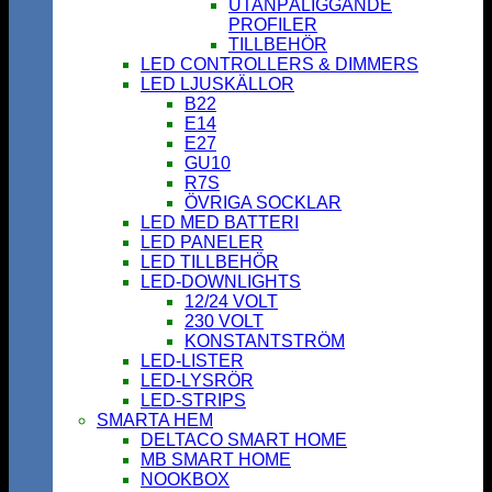
UTANPÅLIGGANDE
PROFILER
TILLBEHÖR
LED CONTROLLERS & DIMMERS
LED LJUSKÄLLOR
B22
E14
E27
GU10
R7S
ÖVRIGA SOCKLAR
LED MED BATTERI
LED PANELER
LED TILLBEHÖR
LED-DOWNLIGHTS
12/24 VOLT
230 VOLT
KONSTANTSTRÖM
LED-LISTER
LED-LYSRÖR
LED-STRIPS
SMARTA HEM
DELTACO SMART HOME
MB SMART HOME
NOOKBOX