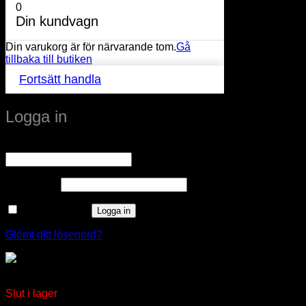
0
Din kundvagn
Din varukorg är för närvarande tom.
Gå
tillbaka till butiken
Fortsätt handla
Logga in
Obligatoriskt
Användarnamn eller e-postadress
*
Obligatoriskt
Lösenord
*
Kom ihåg mig
Logga in
Glömt ditt lösenord?
Dimmer GLE ABB Jussi
Slut i lager