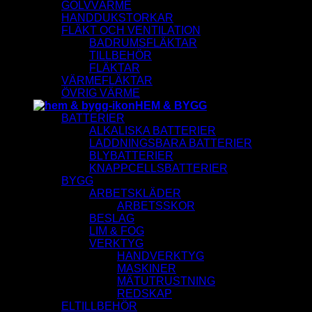
GOLVVÄRME
HANDDUKSTORKAR
FLÄKT OCH VENTILATION
BADRUMSFLÄKTAR
TILLBEHÖR
FLÄKTAR
VÄRMEFLÄKTAR
ÖVRIG VÄRME
HEM & BYGG
BATTERIER
ALKALISKA BATTERIER
LADDNINGSBARA BATTERIER
BLYBATTERIER
KNAPPCELLSBATTERIER
BYGG
ARBETSKLÄDER
ARBETSSKOR
BESLAG
LIM & FOG
VERKTYG
HANDVERKTYG
MASKINER
MÄTUTRUSTNING
REDSKAP
ELTILLBEHÖR