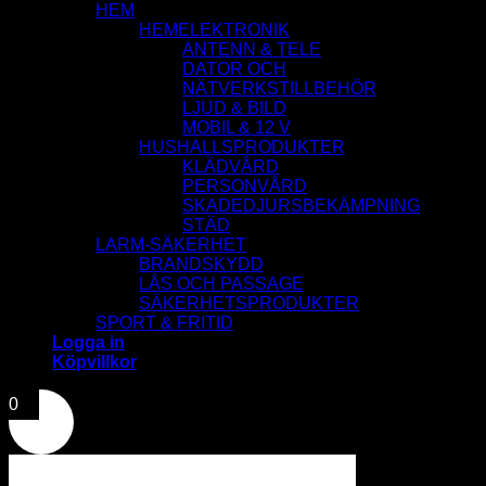
HEM
HEMELEKTRONIK
ANTENN & TELE
DATOR OCH
NÄTVERKSTILLBEHÖR
LJUD & BILD
MOBIL & 12 V
HUSHALLSPRODUKTER
KLÄDVÅRD
PERSONVÅRD
SKADEDJURSBEKÄMPNING
STÄD
LARM-SÄKERHET
BRANDSKYDD
LÅS OCH PASSAGE
SÄKERHETSPRODUKTER
SPORT & FRITID
Logga in
Köpvillkor
0