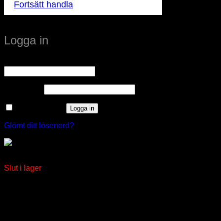
Fortsätt handla
Logga in
Obligatoriskt
Användarnamn eller e-postadress
*
Obligatoriskt
Lösenord
*
Kom ihåg mig
Logga in
Glömt ditt lösenord?
NORMKAPSLING RESI9 3 X 13 MODULER
Slut i lager
window.klarnaAsyncCallback = function () {
window.Klarna.Payments.Buttons.init({ client_id:
"klarna_live_client_M1gtQTRXKW1JOWhON0d0MWNY
}).load( { container: "#container", theme: "default", shape:
"default", on_click: (authorize) => { // Here you should invoke