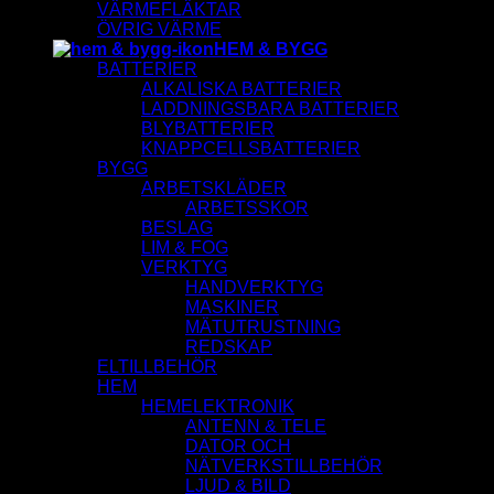
VÄRMEFLÄKTAR
ÖVRIG VÄRME
HEM & BYGG
BATTERIER
ALKALISKA BATTERIER
LADDNINGSBARA BATTERIER
BLYBATTERIER
KNAPPCELLSBATTERIER
BYGG
ARBETSKLÄDER
ARBETSSKOR
BESLAG
LIM & FOG
VERKTYG
HANDVERKTYG
MASKINER
MÄTUTRUSTNING
REDSKAP
ELTILLBEHÖR
HEM
HEMELEKTRONIK
ANTENN & TELE
DATOR OCH
NÄTVERKSTILLBEHÖR
LJUD & BILD