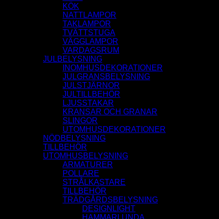
KÖK
NATTLAMPOR
TAKLAMPOR
TVÄTTSTUGA
VÄGGLAMPOR
VARDAGSRUM
JULBELYSNING
INOMHUSDEKORATIONER
JULGRANSBELYSNING
JULSTJÄRNOR
JULTILLBEHÖR
LJUSSTAKAR
KRANSAR OCH GRANAR
SLINGOR
UTOMHUSDEKORATIONER
NÖDBELYSNING
TILLBEHÖR
UTOMHUSBELYSNING
ARMATURER
POLLARE
STRÅLKASTARE
TILLBEHÖR
TRÄDGÅRDSBELYSNING
DESIGNLIGHT
HAMMARLUNDA