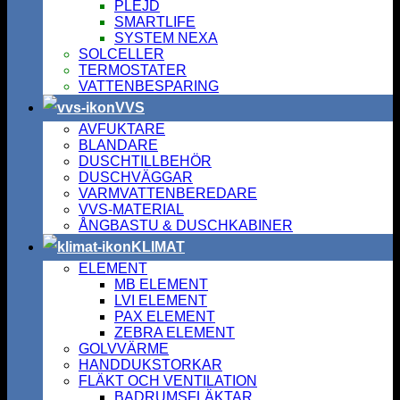
PLEJD
SMARTLIFE
SYSTEM NEXA
SOLCELLER
TERMOSTATER
VATTENBESPARING
VVS
AVFUKTARE
BLANDARE
DUSCHTILLBEHÖR
DUSCHVÄGGAR
VARMVATTENBEREDARE
VVS-MATERIAL
ÅNGBASTU & DUSCHKABINER
KLIMAT
ELEMENT
MB ELEMENT
LVI ELEMENT
PAX ELEMENT
ZEBRA ELEMENT
GOLVVÄRME
HANDDUKSTORKAR
FLÄKT OCH VENTILATION
BADRUMSFLÄKTAR