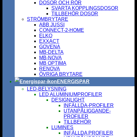
DOSOR OCH RÖR
SVARTA KOPPLINGSDOSOR
TILLBEHÖR DOSOR
STRÖMBRYTARE
ABB JUSSI
CONNECT-2-HOME
ELKO
EXXACT
GOVENA
MB-DELTA
MB-NOVA
MB OPTIMA
RENOVA
ÖVRIGA BRYTARE
ENERGISPAR
LED-BELYSNING
LED ALUMINIUMPROFILER
DESIGNLIGHT
INFÄLLDA-PROFILER
UTANPÅLIGGANDE-
PROFILER
TILLBEHÖR
LUMINES
INFÄLLDA PROFILER