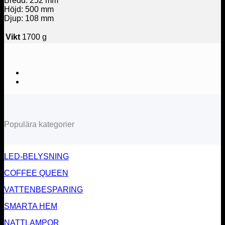
Bredd: 252 mm
Höjd: 500 mm
Djup: 108 mm
Vikt
1700 g
Populära kategorier
LED-BELYSNING
COFFEE QUEEN
VATTENBESPARING
SMARTA HEM
NATTLAMPOR