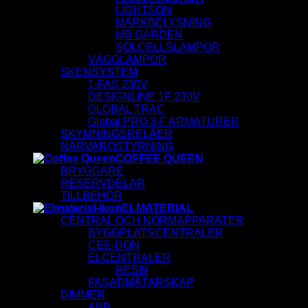
LIGHTSON
MARKBELYSNING
MB GARDEN
SOLCELLSLAMPOR
VÄGGLAMPOR
SKENSYSTEM
1-FAS 230V
DESIGNLINE 1F 230V
GLOBAL TRAC
Global PRO 3-F ARMATURER
SKYMNINGSRELÄER
NÄRVAROSTYRNING
COFFEE QUEEN
BRYGGARE
RESERVDELAR
TILLBEHÖR
ELMATERIAL
CENTRAL OCH NORMAPPARATER
BYGGPLATSCENTRALER
CEE-DON
ELCENTRALER
RESI9
FASADMÄTARSKAP
DIMMER
ABB