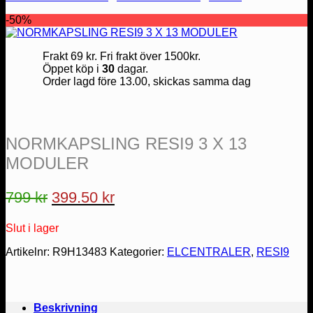
-50%
Frakt 69 kr. Fri frakt över 1500kr.
Öppet köp i
30
dagar.
Order lagd före 13.00, skickas samma dag
NORMKAPSLING RESI9 3 X 13
MODULER
Det
Det
799
kr
399.50
kr
ursprungliga
nuvarande
Slut i lager
priset
priset
var:
är:
Artikelnr:
R9H13483
Kategorier:
ELCENTRALER
,
RESI9
799 kr.
399.50 kr.
Beskrivning