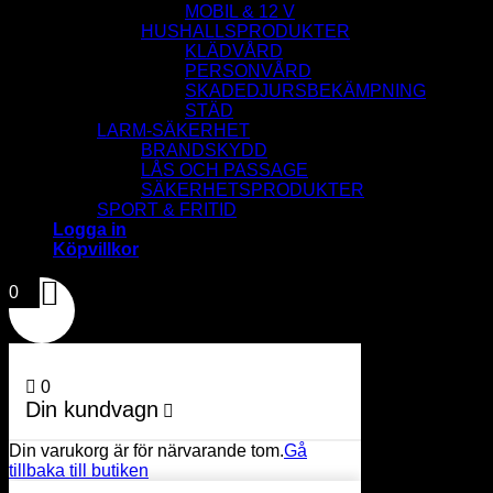
MOBIL & 12 V
HUSHALLSPRODUKTER
KLÄDVÅRD
PERSONVÅRD
SKADEDJURSBEKÄMPNING
STÄD
LARM-SÄKERHET
BRANDSKYDD
LÅS OCH PASSAGE
SÄKERHETSPRODUKTER
SPORT & FRITID
Logga in
Köpvillkor
0
0
Din kundvagn
Din varukorg är för närvarande tom.
Gå
tillbaka till butiken