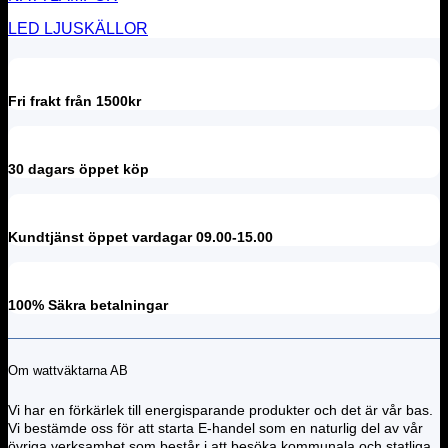
LED LJUSKÄLLOR
Fri frakt från 1500kr
30 dagars öppet köp
Kundtjänst öppet vardagar 09.00-15.00
100% Säkra betalningar
Om wattväktarna AB
Vi har en förkärlek till energisparande produkter och det är vår bas.
Vi bestämde oss för att starta E-handel som en naturlig del av vår
övriga verksamhet som består i att besöka kommunala och statliga