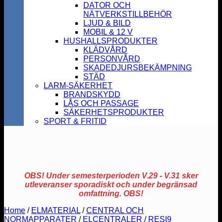
DATOR OCH
NÄTVERKSTILLBEHÖR
LJUD & BILD
MOBIL & 12 V
HUSHALLSPRODUKTER
KLÄDVÅRD
PERSONVÅRD
SKADEDJURSBEKÄMPNING
STÄD
LARM-SÄKERHET
BRANDSKYDD
LÅS OCH PASSAGE
SÄKERHETSPRODUKTER
SPORT & FRITID
OBS! Under semesterperioden V.29 - V.31 sker
utleveranser sporadiskt och under begränsad
omfattning. OBS!
Home
/
ELMATERIAL
/
CENTRAL OCH
NORMAPPARATER
/
ELCENTRALER
/
RESI9