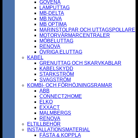
GOVENA
LAMPUTTAG
MB-DELTA
MB NOVA
MB OPTIMA
MARINSTOLPAR OCH UTTAGSPOLLARE
MOTORVÄRMARCENTRALER
MÖBELUTTAG
RENOVA
ÖVRIGA ELUTTAG
KABEL
GRENUTTAG OCH SKARVKABLAR
KABELSKYDD
STARKSTRÖM
SVAGSTRÖM
KOMBI- OCH FÖRHÖJNINGSRAMAR
ABB
CONNECT2HOME
ELKO
EXXACT
MALMBERGS
RENOVA
ELTILLBEHÖR
INSTALLATIONSMATERIAL
FÄSTA & KOPPLA