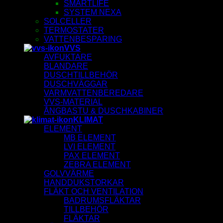
SMARTLIFE
SYSTEM NEXA
SOLCELLER
TERMOSTATER
VATTENBESPARING
VVS
AVFUKTARE
BLANDARE
DUSCHTILLBEHÖR
DUSCHVÄGGAR
VARMVATTENBEREDARE
VVS-MATERIAL
ÅNGBASTU & DUSCHKABINER
KLIMAT
ELEMENT
MB ELEMENT
LVI ELEMENT
PAX ELEMENT
ZEBRA ELEMENT
GOLVVÄRME
HANDDUKSTORKAR
FLÄKT OCH VENTILATION
BADRUMSFLÄKTAR
TILLBEHÖR
FLÄKTAR