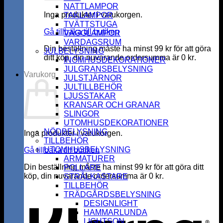
NATTLAMPOR
Inga produkter i varukorgen.
TAKLAMPOR
TVÄTTSTUGA
Gå tillbaka till butiken
VÄGGLAMPOR
VARDAGSRUM
Din beställning måste ha minst
99
kr
för att göra
JULBELYSNING
ditt köp, din nuvarande ordersumma är
0
kr
.
INOMHUSDEKORATIONER
JULGRANSBELYSNING
Varukorg
JULSTJÄRNOR
JULTILLBEHÖR
LJUSSTAKAR
KRANSAR OCH GRANAR
SLINGOR
UTOMHUSDEKORATIONER
NÖDBELYSNING
Inga produkter i varukorgen.
TILLBEHÖR
UTOMHUSBELYSNING
Gå tillbaka till butiken
ARMATURER
Din beställning måste ha minst
99
kr
för att göra ditt
POLLARE
köp, din nuvarande ordersumma är
0
kr
.
STRÅLKASTARE
K
TILLBEHÖR
TRÄDGÅRDSBELYSNING
DESIGNLIGHT
HAMMARLUNDA
LIGHTSON