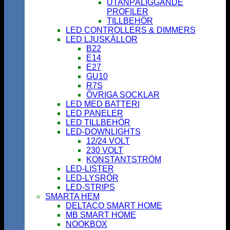
UTANPÅLIGGANDE
PROFILER
TILLBEHÖR
LED CONTROLLERS & DIMMERS
LED LJUSKÄLLOR
B22
E14
E27
GU10
R7S
ÖVRIGA SOCKLAR
LED MED BATTERI
LED PANELER
LED TILLBEHÖR
LED-DOWNLIGHTS
12/24 VOLT
230 VOLT
KONSTANTSTRÖM
LED-LISTER
LED-LYSRÖR
LED-STRIPS
SMARTA HEM
DELTACO SMART HOME
MB SMART HOME
NOOKBOX