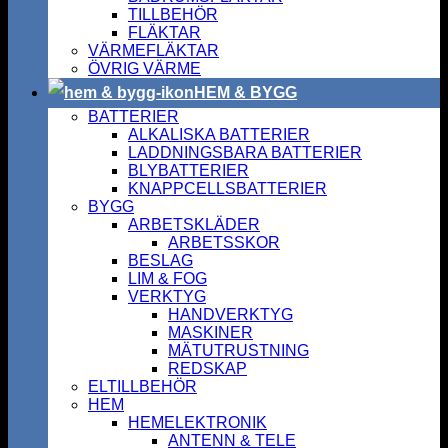
TILLBEHÖR
FLÄKTAR
VÄRMEFLÄKTAR
ÖVRIG VÄRME
HEM & BYGG
BATTERIER
ALKALISKA BATTERIER
LADDNINGSBARA BATTERIER
BLYBATTERIER
KNAPPCELLSBATTERIER
BYGG
ARBETSKLÄDER
ARBETSSKOR
BESLAG
LIM & FOG
VERKTYG
HANDVERKTYG
MASKINER
MÄTUTRUSTNING
REDSKAP
ELTILLBEHÖR
HEM
HEMELEKTRONIK
ANTENN & TELE