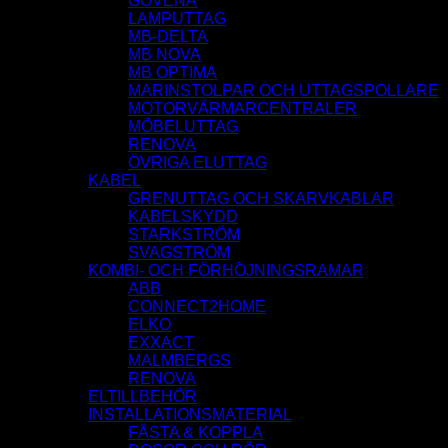
GOVENA
LAMPUTTAG
MB-DELTA
MB NOVA
MB OPTIMA
MARINSTOLPAR OCH UTTAGSPOLLARE
MOTORVÄRMARCENTRALER
MÖBELUTTAG
RENOVA
ÖVRIGA ELUTTAG
KABEL
GRENUTTAG OCH SKARVKABLAR
KABELSKYDD
STARKSTRÖM
SVAGSTRÖM
KOMBI- OCH FÖRHÖJNINGSRAMAR
ABB
CONNECT2HOME
ELKO
EXXACT
MALMBERGS
RENOVA
ELTILLBEHÖR
INSTALLATIONSMATERIAL
FÄSTA & KOPPLA