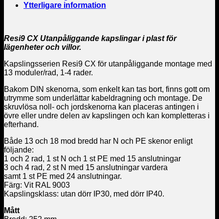
Ytterligare information
Resi9 CX Utanpåliggande kapslingar i plast för
lägenheter och villor.
Kapslingsserien Resi9 CX för utanpåliggande montage med
13 moduler/rad, 1-4 rader.
Bakom DIN skenorna, som enkelt kan tas bort, finns gott om
utrymme som underlättar kabeldragning och montage. De
skruvlösa noll- och jordskenorna kan placeras antingen i
övre eller undre delen av kapslingen och kan kompletteras i
efterhand.
Både 13 och 18 mod bredd har N och PE skenor enligt
följande:
1 och 2 rad, 1 st N och 1 st PE med 15 anslutningar
3 och 4 rad, 2 st N med 15 anslutningar vardera
samt 1 st PE med 24 anslutningar.
Färg: Vit RAL 9003
Kapslingsklass: utan dörr IP30, med dörr IP40.
Mått