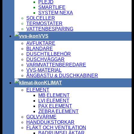
PLEJD
SMARTLIFE
SYSTEM NEXA
SOLCELLER
TERMOSTATER
VATTENBESPARING
VVS
AVFUKTARE
BLANDARE
DUSCHTILLBEHÖR
DUSCHVÄGGAR
VARMVATTENBEREDARE
VVS-MATERIAL
ÅNGBASTU & DUSCHKABINER
KLIMAT
ELEMENT
MB ELEMENT
LVI ELEMENT
PAX ELEMENT
ZEBRA ELEMENT
GOLVVÄRME
HANDDUKSTORKAR
FLÄKT OCH VENTILATION
BADRUMSFLÄKTAR