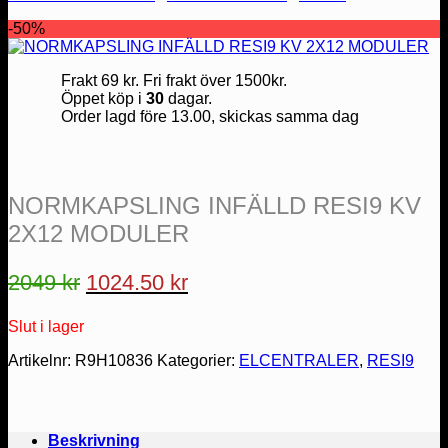
-50%
Frakt 69 kr. Fri frakt över 1500kr.
Öppet köp i
30
dagar.
Order lagd före 13.00, skickas samma dag
NORMKAPSLING INFÄLLD RESI9 KV
2X12 MODULER
Det
Det
2049
kr
1024.50
kr
ursprungliga
nuvarande
Slut i lager
priset
priset
var:
är:
Artikelnr:
R9H10836
Kategorier:
ELCENTRALER
,
RESI9
2049 kr.
1024.50 kr.
Beskrivning