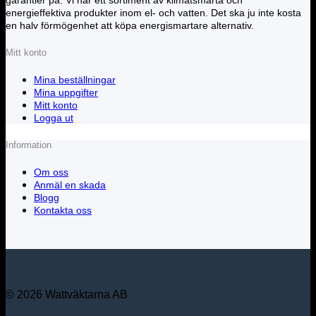
energieffektiva produkter inom el- och vatten. Det ska ju inte kosta
en halv förmögenhet att köpa energismartare alternativ.
Mitt konto
Mina beställningar
Mina uppgifter
Mitt konto
Logga ut
Information
Om oss
Anmäl en skada
Blogg
Kontakta oss
© 2026 Wattväktarna AB