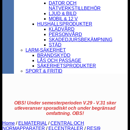
DATOR OCH
NÄTVERKSTILLBEHÖR
LJUD & BILD
MOBIL & 12 V
HUSHALLSPRODUKTER
KLÄDVÅRD
PERSONVÅRD
SKADEDJURSBEKÄMPNING
STÄD
LARM-SÄKERHET
BRANDSKYDD
LÅS OCH PASSAGE
SÄKERHETSPRODUKTER
SPORT & FRITID
OBS! Under semesterperioden V.29 - V.31 sker
utleveranser sporadiskt och under begränsad
omfattning. OBS!
Home
/
ELMATERIAL
/
CENTRAL OCH
NORMAPPARATER
/
ELCENTRALER
/
RESI9