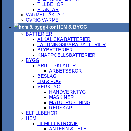
TILLBEHÖR
FLÄKTAR
VÄRMEFLÄKTAR
ÖVRIG VÄRME
HEM & BYGG
BATTERIER
ALKALISKA BATTERIER
LADDNINGSBARA BATTERIER
BLYBATTERIER
KNAPPCELLSBATTERIER
BYGG
ARBETSKLÄDER
ARBETSSKOR
BESLAG
LIM & FOG
VERKTYG
HANDVERKTYG
MASKINER
MÄTUTRUSTNING
REDSKAP
ELTILLBEHÖR
HEM
HEMELEKTRONIK
ANTENN & TELE