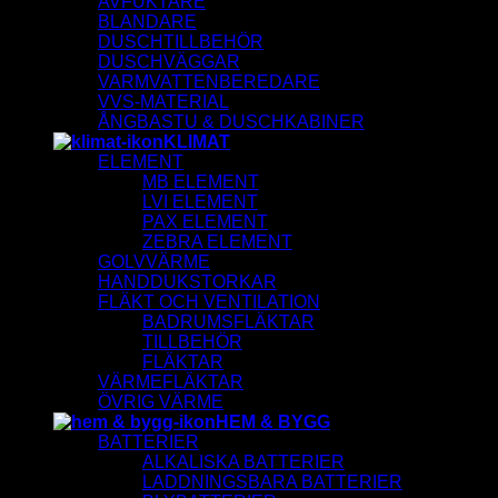
AVFUKTARE
BLANDARE
DUSCHTILLBEHÖR
DUSCHVÄGGAR
VARMVATTENBEREDARE
VVS-MATERIAL
ÅNGBASTU & DUSCHKABINER
KLIMAT
ELEMENT
MB ELEMENT
LVI ELEMENT
PAX ELEMENT
ZEBRA ELEMENT
GOLVVÄRME
HANDDUKSTORKAR
FLÄKT OCH VENTILATION
BADRUMSFLÄKTAR
TILLBEHÖR
FLÄKTAR
VÄRMEFLÄKTAR
ÖVRIG VÄRME
HEM & BYGG
BATTERIER
ALKALISKA BATTERIER
LADDNINGSBARA BATTERIER