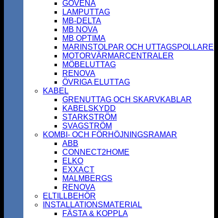
GOVENA
LAMPUTTAG
MB-DELTA
MB NOVA
MB OPTIMA
MARINSTOLPAR OCH UTTAGSPOLLARE
MOTORVÄRMARCENTRALER
MÖBELUTTAG
RENOVA
ÖVRIGA ELUTTAG
KABEL
GRENUTTAG OCH SKARVKABLAR
KABELSKYDD
STARKSTRÖM
SVAGSTRÖM
KOMBI- OCH FÖRHÖJNINGSRAMAR
ABB
CONNECT2HOME
ELKO
EXXACT
MALMBERGS
RENOVA
ELTILLBEHÖR
INSTALLATIONSMATERIAL
FÄSTA & KOPPLA