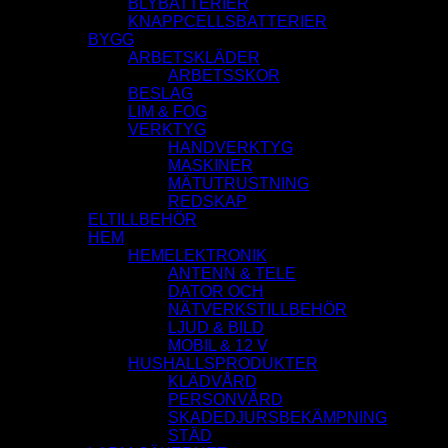
BLYBATTERIER
KNAPPCELLSBATTERIER
BYGG
ARBETSKLÄDER
ARBETSSKOR
BESLAG
LIM & FOG
VERKTYG
HANDVERKTYG
MASKINER
MÄTUTRUSTNING
REDSKAP
ELTILLBEHÖR
HEM
HEMELEKTRONIK
ANTENN & TELE
DATOR OCH
NÄTVERKSTILLBEHÖR
LJUD & BILD
MOBIL & 12 V
HUSHALLSPRODUKTER
KLÄDVÅRD
PERSONVÅRD
SKADEDJURSBEKÄMPNING
STÄD