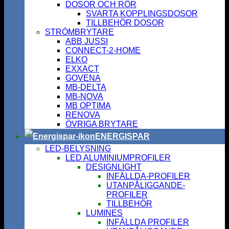
DOSOR OCH RÖR
SVARTA KOPPLINGSDOSOR
TILLBEHÖR DOSOR
STRÖMBRYTARE
ABB JUSSI
CONNECT-2-HOME
ELKO
EXXACT
GOVENA
MB-DELTA
MB-NOVA
MB OPTIMA
RENOVA
ÖVRIGA BRYTARE
ENERGISPAR
LED-BELYSNING
LED ALUMINIUMPROFILER
DESIGNLIGHT
INFÄLLDA-PROFILER
UTANPÅLIGGANDE-
PROFILER
TILLBEHÖR
LUMINES
INFÄLLDA PROFILER