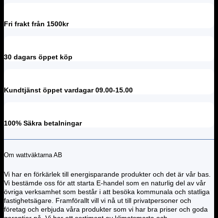
Fri frakt från 1500kr
30 dagars öppet köp
Kundtjänst öppet vardagar 09.00-15.00
100% Säkra betalningar
Om wattväktarna AB
Vi har en förkärlek till energisparande produkter och det är vår bas.
Vi bestämde oss för att starta E-handel som en naturlig del av vår
övriga verksamhet som består i att besöka kommunala och statliga
fastighetsägare. Framförallt vill vi nå ut till privatpersoner och
företag och erbjuda våra produkter som vi har bra priser och goda
garantier på. Vi har ett sortiment av klimatsmarta och