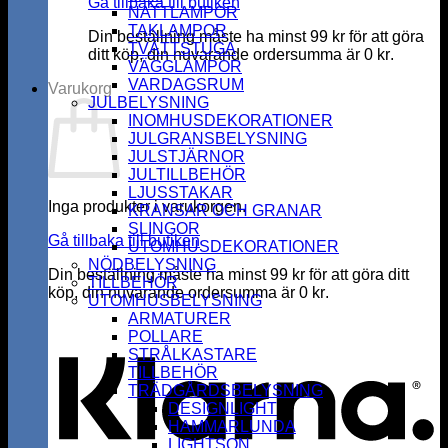
Gå tillbaka till butiken
NATTLAMPOR
TAKLAMPOR
Din beställning måste ha minst
99
kr
för att göra
TVÄTTSTUGA
ditt köp, din nuvarande ordersumma är
0
kr
.
VÄGGLAMPOR
VARDAGSRUM
Varukorg
JULBELYSNING
INOMHUSDEKORATIONER
JULGRANSBELYSNING
JULSTJÄRNOR
JULTILLBEHÖR
LJUSSTAKAR
Inga produkter i varukorgen.
KRANSAR OCH GRANAR
SLINGOR
Gå tillbaka till butiken
UTOMHUSDEKORATIONER
NÖDBELYSNING
Din beställning måste ha minst
99
kr
för att göra ditt
TILLBEHÖR
köp, din nuvarande ordersumma är
0
kr
.
UTOMHUSBELYSNING
K
ARMATURER
POLLARE
STRÅLKASTARE
TILLBEHÖR
TRÄDGÅRDSBELYSNING
DESIGNLIGHT
HAMMARLUNDA
LIGHTSON