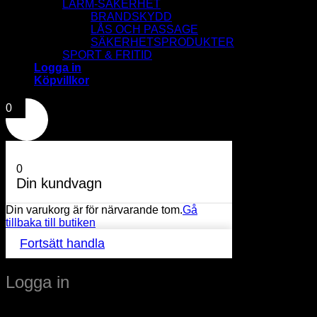
LARM-SÄKERHET
BRANDSKYDD
LÅS OCH PASSAGE
SÄKERHETSPRODUKTER
SPORT & FRITID
Logga in
Köpvillkor
0
0
Din kundvagn
Din varukorg är för närvarande tom.
Gå
tillbaka till butiken
Fortsätt handla
Logga in
Obligatoriskt
Användarnamn eller e-postadress
*