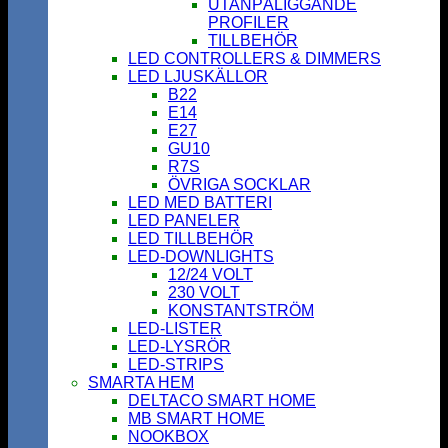
UTANPÅLIGGANDE
PROFILER
TILLBEHÖR
LED CONTROLLERS & DIMMERS
LED LJUSKÄLLOR
B22
E14
E27
GU10
R7S
ÖVRIGA SOCKLAR
LED MED BATTERI
LED PANELER
LED TILLBEHÖR
LED-DOWNLIGHTS
12/24 VOLT
230 VOLT
KONSTANTSTRÖM
LED-LISTER
LED-LYSRÖR
LED-STRIPS
SMARTA HEM
DELTACO SMART HOME
MB SMART HOME
NOOKBOX