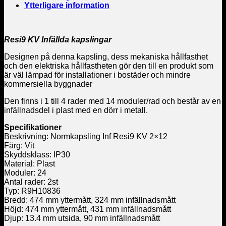
Ytterligare information
Resi9 KV Infällda kapslingar
Designen på denna kapsling, dess mekaniska hållfasthet
och den elektriska hållfastheten gör den till en produkt som
är väl lämpad för installationer i bostäder och mindre
kommersiella byggnader
Den finns i 1 till 4 rader med 14 moduler/rad och består av en
infällnadsdel i plast med en dörr i metall.
Specifikationer
Beskrivning: Normkapsling Inf Resi9 KV 2×12
Färg: Vit
Skyddsklass: IP30
Material: Plast
Moduler: 24
Antal rader: 2st
Typ: R9H10836
Bredd: 474 mm yttermått, 324 mm infällnadsmått
Höjd: 474 mm yttermått, 431 mm infällnadsmått
Djup: 13.4 mm utsida, 90 mm infällnadsmått