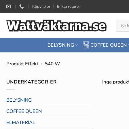
Skip
Köpvillkor
Enkla returer
to
content
BELYSNING
COFFEE QUEEN
Produkt Effekt
/
540 W
UNDERKATEGORIER
Inga produkt
BELYSNING
COFFEE QUEEN
ELMATERIAL