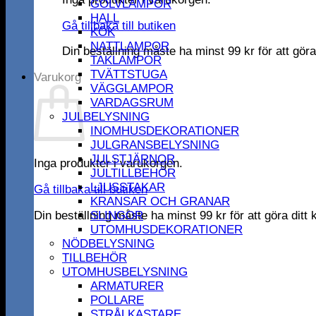
GOLVLAMPOR
HALL
Gå tillbaka till butiken
KÖK
NATTLAMPOR
Din beställning måste ha minst
99
kr
för att gör
TAKLAMPOR
TVÄTTSTUGA
Varukorg
VÄGGLAMPOR
VARDAGSRUM
JULBELYSNING
INOMHUSDEKORATIONER
JULGRANSBELYSNING
JULSTJÄRNOR
Inga produkter i varukorgen.
JULTILLBEHÖR
LJUSSTAKAR
Gå tillbaka till butiken
KRANSAR OCH GRANAR
Din beställning måste ha minst
99
kr
för att göra dit
SLINGOR
UTOMHUSDEKORATIONER
NÖDBELYSNING
TILLBEHÖR
UTOMHUSBELYSNING
ARMATURER
POLLARE
STRÅLKASTARE