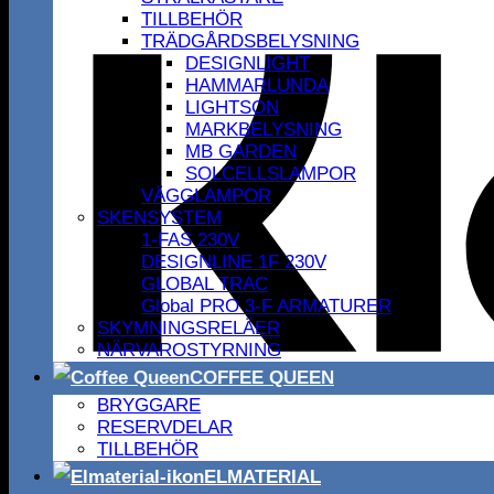
TILLBEHÖR
TRÄDGÅRDSBELYSNING
DESIGNLIGHT
HAMMARLUNDA
LIGHTSON
MARKBELYSNING
MB GARDEN
SOLCELLSLAMPOR
VÄGGLAMPOR
SKENSYSTEM
1-FAS 230V
DESIGNLINE 1F 230V
GLOBAL TRAC
Global PRO 3-F ARMATURER
SKYMNINGSRELÄER
NÄRVAROSTYRNING
COFFEE QUEEN
BRYGGARE
RESERVDELAR
TILLBEHÖR
ELMATERIAL