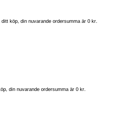
a ditt köp, din nuvarande ordersumma är
0
kr
.
t köp, din nuvarande ordersumma är
0
kr
.