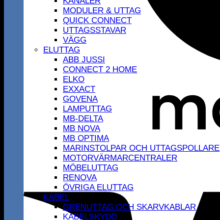
KANALER
MODULER & UTTAG
QUICK CONNECT
UTTAGSSTAVAR
VÄGG
ELUTTAG
ABB JUSSI
CONNECT 2 HOME
ELKO
EXXACT
GOVENA
LAMPUTTAG
MB-DELTA
MB NOVA
MB OPTIMA
MARINSTOLPAR OCH UTTAGSPOLLARE
MOTORVÄRMARCENTRALER
MÖBELUTTAG
RENOVA
ÖVRIGA ELUTTAG
KABEL
GRENUTTAG OCH SKARVKABLAR
KABELSKYDD