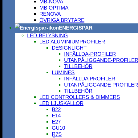
MB-NOVA
MB OPTIMA
RENOVA
ÖVRIGA BRYTARE
ENERGISPAR
LED-BELYSNING
LED ALUMINIUMPROFILER
DESIGNLIGHT
INFÄLLDA-PROFILER
UTANPÅLIGGANDE-PROFILE
TILLBEHÖR
LUMINES
INFÄLLDA PROFILER
UTANPÅLIGGANDE PROFILER
TILLBEHÖR
LED CONTROLLERS & DIMMERS
LED LJUSKÄLLOR
B22
E14
E27
GU10
R7S