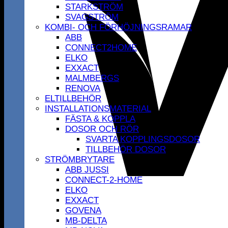
STARKSTRÖM
SVAGSTRÖM
KOMBI- OCH FÖRHÖJNINGSRAMAR
ABB
CONNECT2HOME
ELKO
EXXACT
MALMBERGS
RENOVA
ELTILLBEHÖR
INSTALLATIONSMATERIAL
FÄSTA & KOPPLA
DOSOR OCH RÖR
SVARTA KOPPLINGSDOSOR
TILLBEHÖR DOSOR
STRÖMBRYTARE
ABB JUSSI
CONNECT-2-HOME
ELKO
EXXACT
GOVENA
MB-DELTA