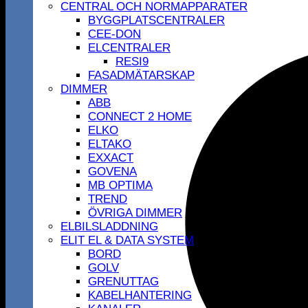
CENTRAL OCH NORMAPPARATER
BYGGPLATSCENTRALER
CEE-DON
ELCENTRALER
RESI9
FASADMÄTARSKAP
DIMMER
ABB
CONNECT 2 HOME
ELKO
ELTAKO
EXXACT
GOVENA
MB OPTIMA
TREND
ÖVRIGA DIMMER
ELBILSLADDNING
ELIT EL & DATA SYSTEM
BORD
GOLV
GRENUTTAG
KABELHANTERING