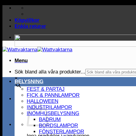
Skip
to
content
Köpvillkor
Enkla returer
Menu
Sök bland alla våra produkter...
×
BELYSNING
FEST & PARTAJ
FICK & PANNLAMPOR
HALLOWEEN
INDUSTRILAMPOR
INOMHUSBELYSNING
BADRUM
BORDSLAMPOR
FÖNSTERLAMPOR
Inga produkter i varukorgen.