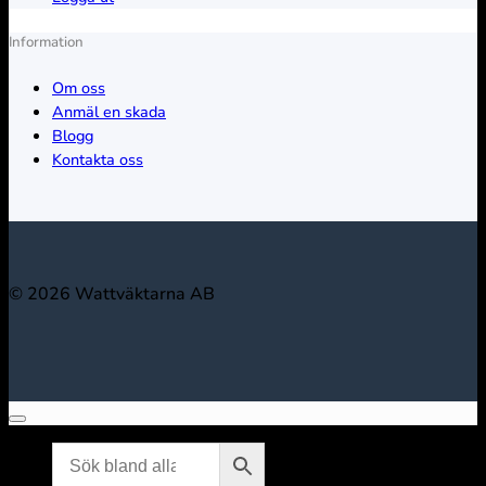
Information
Om oss
Anmäl en skada
Blogg
Kontakta oss
© 2026 Wattväktarna AB