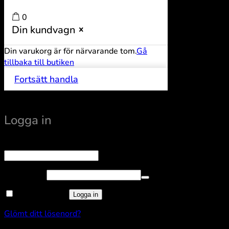
0
Din kundvagn
Din varukorg är för närvarande tom.
Gå
tillbaka till butiken
Fortsätt handla
Logga in
Obligatoriskt
Användarnamn eller e-postadress
*
Obligatoriskt
Lösenord
*
Kom ihåg mig
Logga in
Glömt ditt lösenord?