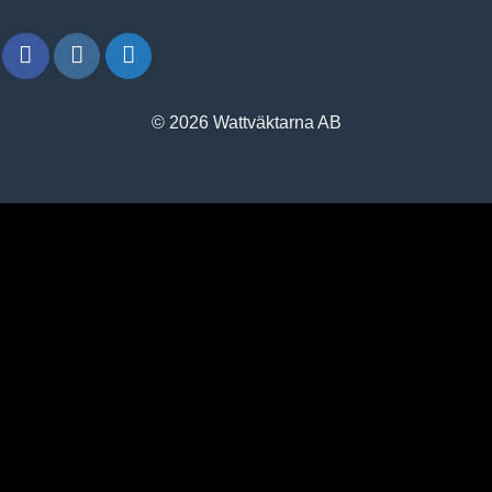
© 2026 Wattväktarna AB
window.klarnaAsyncCallback = function () {
window.Klarna.Payments.Buttons.init({ client_id:
"klarna_live_client_M1gtQTRXKW1JOWhON0d0MWNYI
}).load( { container: "#container", theme: "default", shape:
"default", on_click: (authorize) => { // Here you should invoke
authorize with the order payload. authorize( {
collect_shipping_address: true }, payload, // order payload
(result) => { // The result, if successful contains the
authorization_token }, ); }, }, function load_callback(loadResult)
{ // Here you can handle the result of loading the button }, ); };