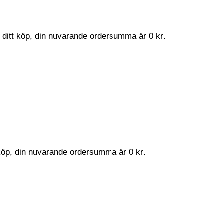
a ditt köp, din nuvarande ordersumma är
0
kr
.
t köp, din nuvarande ordersumma är
0
kr
.