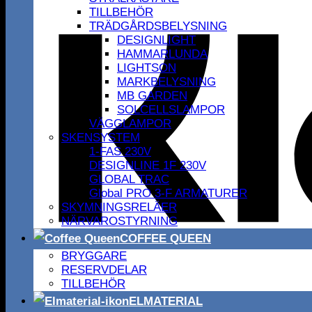
TILLBEHÖR
TRÄDGÅRDSBELYSNING
DESIGNLIGHT
HAMMARLUNDA
LIGHTSON
MARKBELYSNING
MB GARDEN
SOLCELLSLAMPOR
VÄGGLAMPOR
SKENSYSTEM
1-FAS 230V
DESIGNLINE 1F 230V
GLOBAL TRAC
Global PRO 3-F ARMATURER
SKYMNINGSRELÄER
NÄRVAROSTYRNING
COFFEE QUEEN
BRYGGARE
RESERVDELAR
TILLBEHÖR
ELMATERIAL