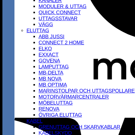
KANALER
MODULER & UTTAG
QUICK CONNECT
UTTAGSSTAVAR
VÄGG
ELUTTAG
ABB JUSSI
CONNECT 2 HOME
ELKO
EXXACT
GOVENA
LAMPUTTAG
MB-DELTA
MB NOVA
MB OPTIMA
MARINSTOLPAR OCH UTTAGSPOLLARE
MOTORVÄRMARCENTRALER
MÖBELUTTAG
RENOVA
ÖVRIGA ELUTTAG
KABEL
GRENUTTAG OCH SKARVKABLAR
KABELSKYDD