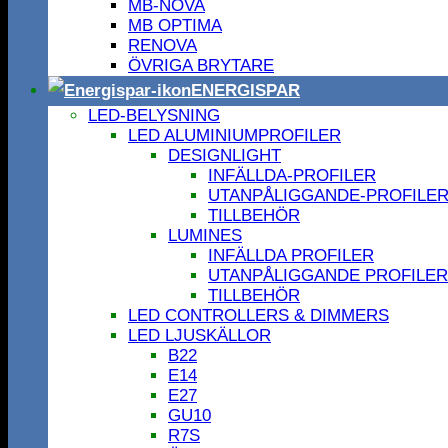
MB-NOVA
MB OPTIMA
RENOVA
ÖVRIGA BRYTARE
ENERGISPAR
LED-BELYSNING
LED ALUMINIUMPROFILER
DESIGNLIGHT
INFÄLLDA-PROFILER
UTANPÅLIGGANDE-PROFILE
TILLBEHÖR
LUMINES
INFÄLLDA PROFILER
UTANPÅLIGGANDE PROFILER
TILLBEHÖR
LED CONTROLLERS & DIMMERS
LED LJUSKÄLLOR
B22
E14
E27
GU10
R7S