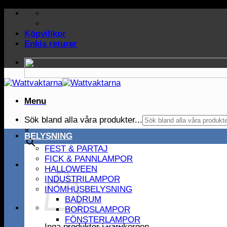
Skip
to
content
Köpvillkor
Enkla returer
Menu
Sök bland alla våra produkter...
×
BELYSNING
FEST & PARTAJ
FICK & PANNLAMPOR
HALLOWEEN
INDUSTRILAMPOR
INOMHUSBELYSNING
BADRUM
BORDSLAMPOR
FÖNSTERLAMPOR
Inga produkter i varukorgen.