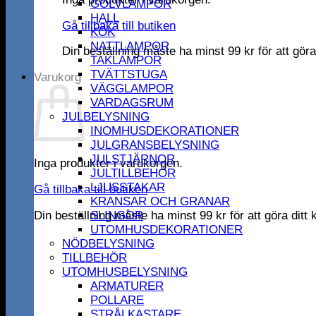
GOLVLAMPOR
HALL
Gå tillbaka till butiken
KÖK
NATTLAMPOR
Din beställning måste ha minst
99
kr
för att gör
TAKLAMPOR
TVÄTTSTUGA
Varukorg
VÄGGLAMPOR
VARDAGSRUM
JULBELYSNING
INOMHUSDEKORATIONER
JULGRANSBELYSNING
JULSTJÄRNOR
Inga produkter i varukorgen.
JULTILLBEHÖR
LJUSSTAKAR
Gå tillbaka till butiken
KRANSAR OCH GRANAR
Din beställning måste ha minst
99
kr
för att göra dit
SLINGOR
UTOMHUSDEKORATIONER
NÖDBELYSNING
TILLBEHÖR
UTOMHUSBELYSNING
ARMATURER
POLLARE
STRÅLKASTARE