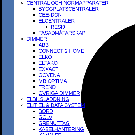
CENTRAL OCH NORMAPPARATER
BYGGPLATSCENTRALER
CEE-DON
ELCENTRALER
RESI9
FASADMÄTARSKAP
DIMMER
ABB
CONNECT 2 HOME
ELKO
ELTAKO
EXXACT
GOVENA
MB OPTIMA
TREND
ÖVRIGA DIMMER
ELBILSLADDNING
ELIT EL & DATA SYSTEM
BORD
GOLV
GRENUTTAG
KABELHANTERING