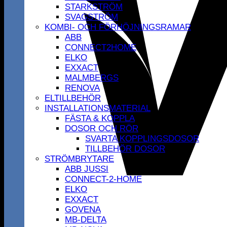
STARKSTRÖM
SVAGSTRÖM
KOMBI- OCH FÖRHÖJNINGSRAMAR
ABB
CONNECT2HOME
ELKO
EXXACT
MALMBERGS
RENOVA
ELTILLBEHÖR
INSTALLATIONSMATERIAL
FÄSTA & KOPPLA
DOSOR OCH RÖR
SVARTA KOPPLINGSDOSOR
TILLBEHÖR DOSOR
STRÖMBRYTARE
ABB JUSSI
CONNECT-2-HOME
ELKO
EXXACT
GOVENA
MB-DELTA