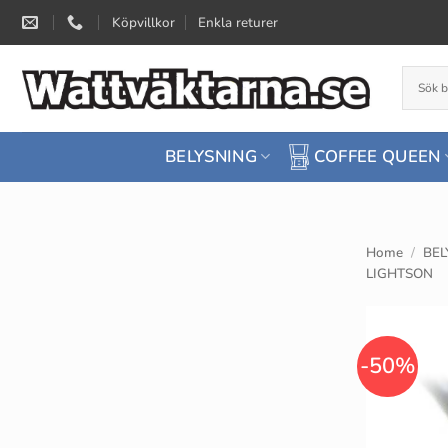
Skip
Köpvillkor
Enkla returer
to
content
BELYSNING
COFFEE QUEEN
Home
/
BEL
LIGHTSON
-50%