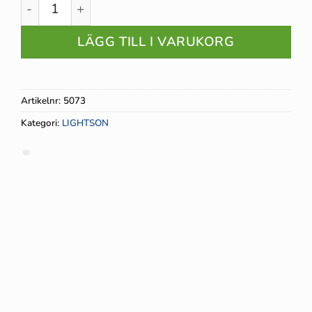
Övergång, ny hona mängd
LÄGG TILL I VARUKORG
Artikelnr:
5073
Kategori:
LIGHTSON