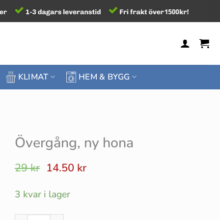
KLIMAT
HEM & BYGG
Övergång, ny hona
Det
Det
29
kr
14.50
kr
ursprungliga
nuvarande
priset
priset
3 kvar i lager
var:
är:
29 kr.
14.50 kr.