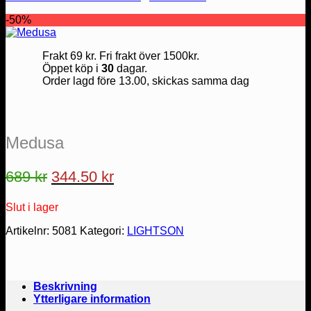
-50%
Frakt 69 kr. Fri frakt över 1500kr.
Öppet köp i
30
dagar.
Order lagd före 13.00, skickas samma dag
Medusa
Det
Det
689
kr
344.50
kr
ursprungliga
nuvarande
Slut i lager
priset
priset
var:
är:
Artikelnr:
5081
Kategori:
LIGHTSON
689 kr.
344.50 kr.
Beskrivning
Ytterligare information