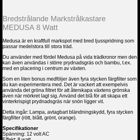
Bredstrålande Markstrålkastare
MEDUSA 8 Watt
Medusa är en kraftfull markspot med bred ljusspridning som
passar medelstora till stora träd.
Du använder med fördel Medusa på vida trädkronor men den
kan även användas i större prydnadsgräs och bambu, t.ex.
med en placering i centrum av växten.
Som en liten bonus medföljer även fyra stycken färgfilter som
du kan experimentera med. Det är vackert att exempelvis
använda det gröna filtret för att återskapa växtens grönska
även när mörkret lagt sig. Använd det blå för att skapa ett
vinterkrispigt prydnadsgräs när snön ligger vit.
Detta ingår: Lampa, avtagbart bländningskydd, fyra stycken
färgfilter (rött, blått, grönt, orange).
Specifikationer
Spänning: 12 volt AC
Effekt: 8 watt