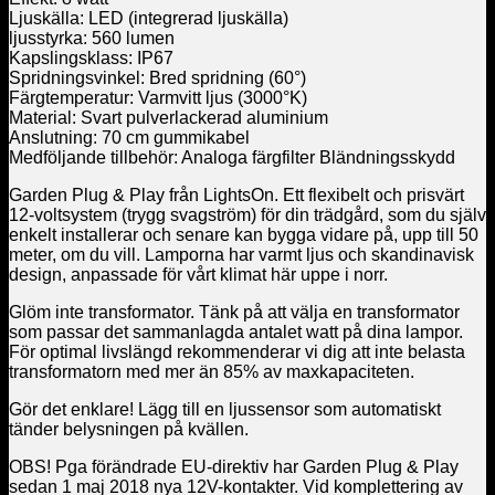
Ljuskälla: LED (integrerad ljuskälla)
ljusstyrka: 560 lumen
Kapslingsklass: IP67
Spridningsvinkel: Bred spridning (60°)
Färgtemperatur: Varmvitt ljus (3000°K)
Material: Svart pulverlackerad aluminium
Anslutning: 70 cm gummikabel
Medföljande tillbehör: Analoga färgfilter Bländningsskydd
Garden Plug & Play från LightsOn. Ett flexibelt och prisvärt
12-voltsystem (trygg svagström) för din trädgård, som du själv
enkelt installerar och senare kan bygga vidare på, upp till 50
meter, om du vill. Lamporna har varmt ljus och skandinavisk
design, anpassade för vårt klimat här uppe i norr.
Glöm inte transformator. Tänk på att välja en transformator
som passar det sammanlagda antalet watt på dina lampor.
För optimal livslängd rekommenderar vi dig att inte belasta
transformatorn med mer än 85% av maxkapaciteten.
Gör det enklare! Lägg till en ljussensor som automatiskt
tänder belysningen på kvällen.
OBS! Pga förändrade EU-direktiv har Garden Plug & Play
sedan 1 maj 2018 nya 12V-kontakter. Vid komplettering av