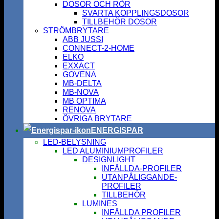
DOSOR OCH RÖR
SVARTA KOPPLINGSDOSOR
TILLBEHÖR DOSOR
STRÖMBRYTARE
ABB JUSSI
CONNECT-2-HOME
ELKO
EXXACT
GOVENA
MB-DELTA
MB-NOVA
MB OPTIMA
RENOVA
ÖVRIGA BRYTARE
ENERGISPAR
LED-BELYSNING
LED ALUMINIUMPROFILER
DESIGNLIGHT
INFÄLLDA-PROFILER
UTANPÅLIGGANDE-
PROFILER
TILLBEHÖR
LUMINES
INFÄLLDA PROFILER