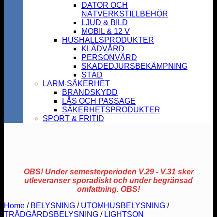
DATOR OCH
NÄTVERKSTILLBEHÖR
LJUD & BILD
MOBIL & 12 V
HUSHALLSPRODUKTER
KLÄDVÅRD
PERSONVÅRD
SKADEDJURSBEKÄMPNING
STÄD
LARM-SÄKERHET
BRANDSKYDD
LÅS OCH PASSAGE
SÄKERHETSPRODUKTER
SPORT & FRITID
OBS! Under semesterperioden V.29 - V.31 sker
utleveranser sporadiskt och under begränsad
omfattning. OBS!
Home
/
BELYSNING
/
UTOMHUSBELYSNING
/
TRÄDGÅRDSBELYSNING
/
LIGHTSON