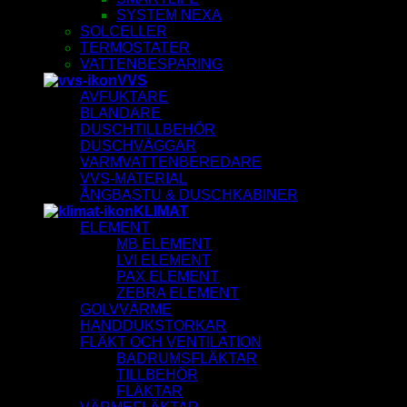
SYSTEM NEXA
SOLCELLER
TERMOSTATER
VATTENBESPARING
VVS
AVFUKTARE
BLANDARE
DUSCHTILLBEHÖR
DUSCHVÄGGAR
VARMVATTENBEREDARE
VVS-MATERIAL
ÅNGBASTU & DUSCHKABINER
KLIMAT
ELEMENT
MB ELEMENT
LVI ELEMENT
PAX ELEMENT
ZEBRA ELEMENT
GOLVVÄRME
HANDDUKSTORKAR
FLÄKT OCH VENTILATION
BADRUMSFLÄKTAR
TILLBEHÖR
FLÄKTAR