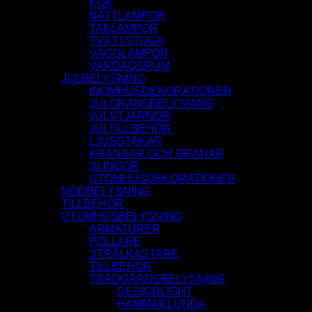
KÖK
NATTLAMPOR
TAKLAMPOR
TVÄTTSTUGA
VÄGGLAMPOR
VARDAGSRUM
JULBELYSNING
INOMHUSDEKORATIONER
JULGRANSBELYSNING
JULSTJÄRNOR
JULTILLBEHÖR
LJUSSTAKAR
KRANSAR OCH GRANAR
SLINGOR
UTOMHUSDEKORATIONER
NÖDBELYSNING
TILLBEHÖR
UTOMHUSBELYSNING
ARMATURER
POLLARE
STRÅLKASTARE
TILLBEHÖR
TRÄDGÅRDSBELYSNING
DESIGNLIGHT
HAMMARLUNDA