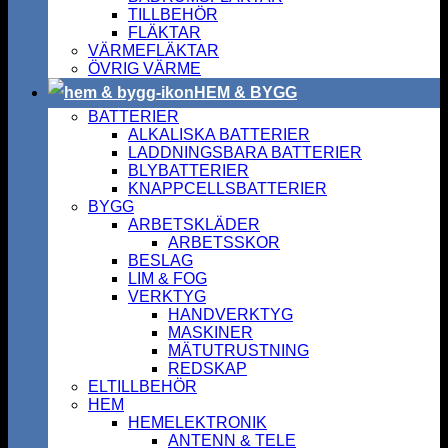
TILLBEHÖR
FLÄKTAR
VÄRMEFLÄKTAR
ÖVRIG VÄRME
HEM & BYGG
BATTERIER
ALKALISKA BATTERIER
LADDNINGSBARA BATTERIER
BLYBATTERIER
KNAPPCELLSBATTERIER
BYGG
ARBETSKLÄDER
ARBETSSKOR
BESLAG
LIM & FOG
VERKTYG
HANDVERKTYG
MASKINER
MÄTUTRUSTNING
REDSKAP
ELTILLBEHÖR
HEM
HEMELEKTRONIK
ANTENN & TELE