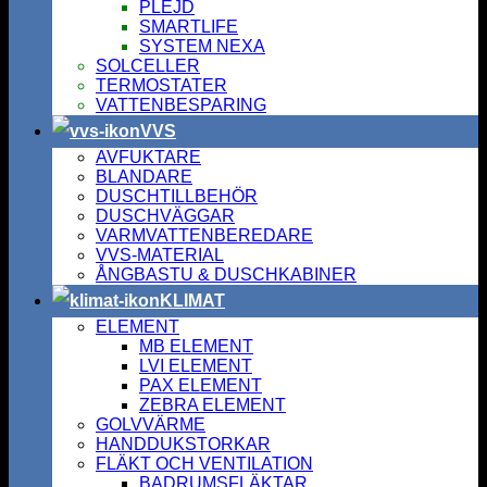
PLEJD
SMARTLIFE
SYSTEM NEXA
SOLCELLER
TERMOSTATER
VATTENBESPARING
VVS
AVFUKTARE
BLANDARE
DUSCHTILLBEHÖR
DUSCHVÄGGAR
VARMVATTENBEREDARE
VVS-MATERIAL
ÅNGBASTU & DUSCHKABINER
KLIMAT
ELEMENT
MB ELEMENT
LVI ELEMENT
PAX ELEMENT
ZEBRA ELEMENT
GOLVVÄRME
HANDDUKSTORKAR
FLÄKT OCH VENTILATION
BADRUMSFLÄKTAR