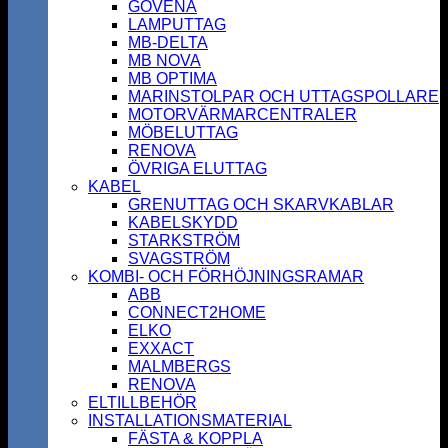
GOVENA
LAMPUTTAG
MB-DELTA
MB NOVA
MB OPTIMA
MARINSTOLPAR OCH UTTAGSPOLLARE
MOTORVÄRMARCENTRALER
MÖBELUTTAG
RENOVA
ÖVRIGA ELUTTAG
KABEL
GRENUTTAG OCH SKARVKABLAR
KABELSKYDD
STARKSTRÖM
SVAGSTRÖM
KOMBI- OCH FÖRHÖJNINGSRAMAR
ABB
CONNECT2HOME
ELKO
EXXACT
MALMBERGS
RENOVA
ELTILLBEHÖR
INSTALLATIONSMATERIAL
FÄSTA & KOPPLA