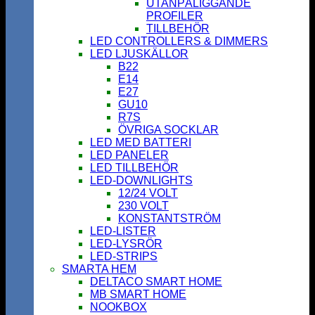
UTANPÅLIGGANDE
PROFILER
TILLBEHÖR
LED CONTROLLERS & DIMMERS
LED LJUSKÄLLOR
B22
E14
E27
GU10
R7S
ÖVRIGA SOCKLAR
LED MED BATTERI
LED PANELER
LED TILLBEHÖR
LED-DOWNLIGHTS
12/24 VOLT
230 VOLT
KONSTANTSTRÖM
LED-LISTER
LED-LYSRÖR
LED-STRIPS
SMARTA HEM
DELTACO SMART HOME
MB SMART HOME
NOOKBOX