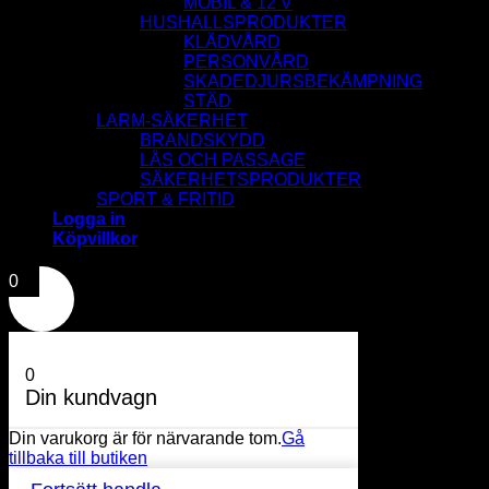
MOBIL & 12 V
HUSHALLSPRODUKTER
KLÄDVÅRD
PERSONVÅRD
SKADEDJURSBEKÄMPNING
STÄD
LARM-SÄKERHET
BRANDSKYDD
LÅS OCH PASSAGE
SÄKERHETSPRODUKTER
SPORT & FRITID
Logga in
Köpvillkor
0
0
Din kundvagn
Din varukorg är för närvarande tom.
Gå
tillbaka till butiken