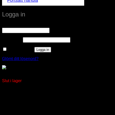
Fortsätt handla
Logga in
Obligatoriskt
Användarnamn eller e-postadress
*
Obligatoriskt
Lösenord
*
Kom ihåg mig
Logga in
Glömt ditt lösenord?
Medusa
Slut i lager
window.klarnaAsyncCallback = function () {
window.Klarna.Payments.Buttons.init({ client_id:
"klarna_live_client_M1gtQTRXKW1JOWhON0d0MWNY
}).load( { container: "#container", theme: "default", shape:
"default", on_click: (authorize) => { // Here you should invoke
authorize with the order payload. authorize( {