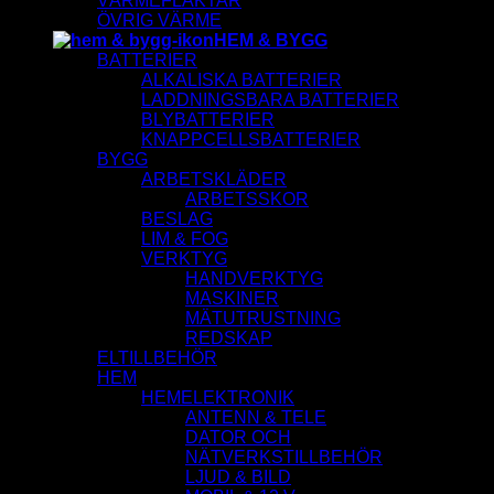
VÄRMEFLÄKTAR
ÖVRIG VÄRME
HEM & BYGG
BATTERIER
ALKALISKA BATTERIER
LADDNINGSBARA BATTERIER
BLYBATTERIER
KNAPPCELLSBATTERIER
BYGG
ARBETSKLÄDER
ARBETSSKOR
BESLAG
LIM & FOG
VERKTYG
HANDVERKTYG
MASKINER
MÄTUTRUSTNING
REDSKAP
ELTILLBEHÖR
HEM
HEMELEKTRONIK
ANTENN & TELE
DATOR OCH
NÄTVERKSTILLBEHÖR
LJUD & BILD