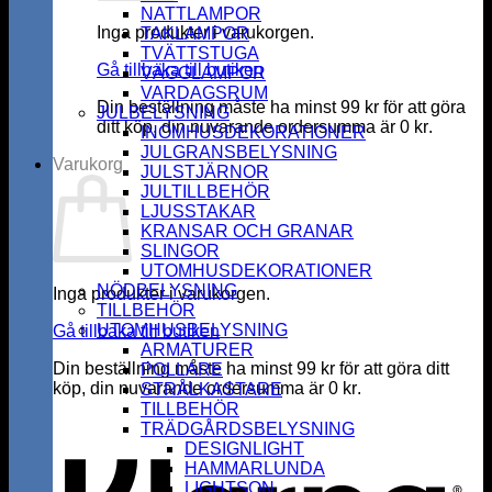
NATTLAMPOR
Inga produkter i varukorgen.
TAKLAMPOR
TVÄTTSTUGA
Gå tillbaka till butiken
VÄGGLAMPOR
VARDAGSRUM
Din beställning måste ha minst
99
kr
för att göra
JULBELYSNING
ditt köp, din nuvarande ordersumma är
0
kr
.
INOMHUSDEKORATIONER
JULGRANSBELYSNING
Varukorg
JULSTJÄRNOR
JULTILLBEHÖR
LJUSSTAKAR
KRANSAR OCH GRANAR
SLINGOR
UTOMHUSDEKORATIONER
NÖDBELYSNING
Inga produkter i varukorgen.
TILLBEHÖR
UTOMHUSBELYSNING
Gå tillbaka till butiken
ARMATURER
Din beställning måste ha minst
99
kr
för att göra ditt
POLLARE
köp, din nuvarande ordersumma är
0
kr
.
STRÅLKASTARE
K
TILLBEHÖR
TRÄDGÅRDSBELYSNING
DESIGNLIGHT
HAMMARLUNDA
LIGHTSON