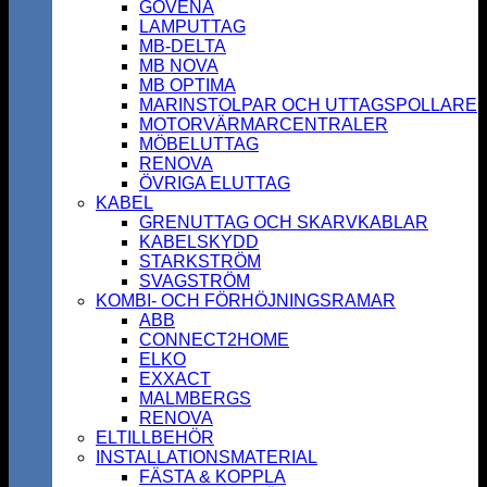
GOVENA
LAMPUTTAG
MB-DELTA
MB NOVA
MB OPTIMA
MARINSTOLPAR OCH UTTAGSPOLLARE
MOTORVÄRMARCENTRALER
MÖBELUTTAG
RENOVA
ÖVRIGA ELUTTAG
KABEL
GRENUTTAG OCH SKARVKABLAR
KABELSKYDD
STARKSTRÖM
SVAGSTRÖM
KOMBI- OCH FÖRHÖJNINGSRAMAR
ABB
CONNECT2HOME
ELKO
EXXACT
MALMBERGS
RENOVA
ELTILLBEHÖR
INSTALLATIONSMATERIAL
FÄSTA & KOPPLA