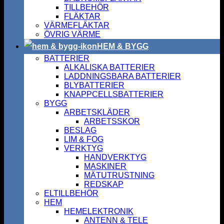
TILLBEHÖR
FLÄKTAR
VÄRMEFLÄKTAR
ÖVRIG VÄRME
HEM & BYGG
BATTERIER
ALKALISKA BATTERIER
LADDNINGSBARA BATTERIER
BLYBATTERIER
KNAPPCELLSBATTERIER
BYGG
ARBETSKLÄDER
ARBETSSKOR
BESLAG
LIM & FOG
VERKTYG
HANDVERKTYG
MASKINER
MÄTUTRUSTNING
REDSKAP
ELTILLBEHÖR
HEM
HEMELEKTRONIK
ANTENN & TELE