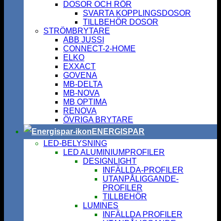
DOSOR OCH RÖR
SVARTA KOPPLINGSDOSOR
TILLBEHÖR DOSOR
STRÖMBRYTARE
ABB JUSSI
CONNECT-2-HOME
ELKO
EXXACT
GOVENA
MB-DELTA
MB-NOVA
MB OPTIMA
RENOVA
ÖVRIGA BRYTARE
ENERGISPAR
LED-BELYSNING
LED ALUMINIUMPROFILER
DESIGNLIGHT
INFÄLLDA-PROFILER
UTANPÅLIGGANDE-
PROFILER
TILLBEHÖR
LUMINES
INFÄLLDA PROFILER