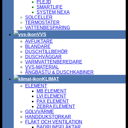
PLEJD
SMARTLIFE
SYSTEM NEXA
SOLCELLER
TERMOSTATER
VATTENBESPARING
VVS
AVFUKTARE
BLANDARE
DUSCHTILLBEHÖR
DUSCHVÄGGAR
VARMVATTENBEREDARE
VVS-MATERIAL
ÅNGBASTU & DUSCHKABINER
KLIMAT
ELEMENT
MB ELEMENT
LVI ELEMENT
PAX ELEMENT
ZEBRA ELEMENT
GOLVVÄRME
HANDDUKSTORKAR
FLÄKT OCH VENTILATION
BADRUMSFLÄKTAR