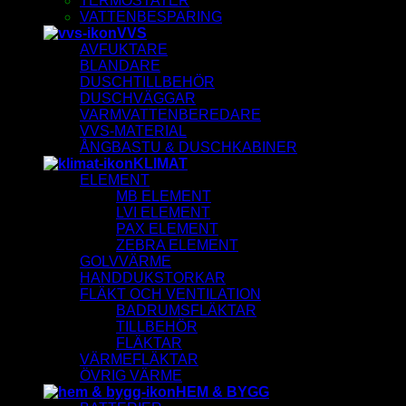
TERMOSTATER
VATTENBESPARING
VVS
AVFUKTARE
BLANDARE
DUSCHTILLBEHÖR
DUSCHVÄGGAR
VARMVATTENBEREDARE
VVS-MATERIAL
ÅNGBASTU & DUSCHKABINER
KLIMAT
ELEMENT
MB ELEMENT
LVI ELEMENT
PAX ELEMENT
ZEBRA ELEMENT
GOLVVÄRME
HANDDUKSTORKAR
FLÄKT OCH VENTILATION
BADRUMSFLÄKTAR
TILLBEHÖR
FLÄKTAR
VÄRMEFLÄKTAR
ÖVRIG VÄRME
HEM & BYGG