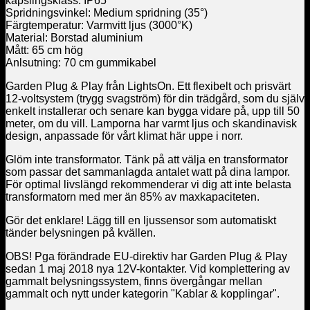
kapslingsklass: IP65
Spridningsvinkel: Medium spridning (35°)
Färgtemperatur: Varmvitt ljus (3000°K)
Material: Borstad aluminium
Mått: 65 cm hög
Anlsutning: 70 cm gummikabel
Garden Plug & Play från LightsOn. Ett flexibelt och prisvärt
12-voltsystem (trygg svagström) för din trädgård, som du själv
enkelt installerar och senare kan bygga vidare på, upp till 50
meter, om du vill. Lamporna har varmt ljus och skandinavisk
design, anpassade för vårt klimat här uppe i norr.
Glöm inte transformator. Tänk på att välja en transformator
som passar det sammanlagda antalet watt på dina lampor.
För optimal livslängd rekommenderar vi dig att inte belasta
transformatorn med mer än 85% av maxkapaciteten.
Gör det enklare! Lägg till en ljussensor som automatiskt
tänder belysningen på kvällen.
OBS! Pga förändrade EU-direktiv har Garden Plug & Play
sedan 1 maj 2018 nya 12V-kontakter. Vid komplettering av
gammalt belysningssystem, finns övergångar mellan
gammalt och nytt under kategorin "Kablar & kopplingar".