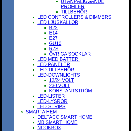
UTANPÅLIGGANDE
PROFILER
TILLBEHÖR
LED CONTROLLERS & DIMMERS
LED LJUSKÄLLOR
B22
E14
E27
GU10
R7S
ÖVRIGA SOCKLAR
LED MED BATTERI
LED PANELER
LED TILLBEHÖR
LED-DOWNLIGHTS
12/24 VOLT
230 VOLT
KONSTANTSTRÖM
LED-LISTER
LED-LYSRÖR
LED-STRIPS
SMARTA HEM
DELTACO SMART HOME
MB SMART HOME
NOOKBOX