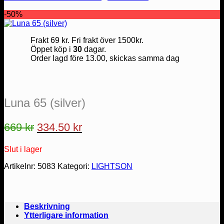
-50%
Frakt 69 kr. Fri frakt över 1500kr.
Öppet köp i
30
dagar.
Order lagd före 13.00, skickas samma dag
Luna 65 (silver)
Det
Det
669
kr
334.50
kr
ursprungliga
nuvarande
Slut i lager
priset
priset
var:
är:
Artikelnr:
5083
Kategori:
LIGHTSON
669 kr.
334.50 kr.
Beskrivning
Ytterligare information