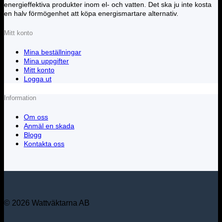
energieffektiva produkter inom el- och vatten. Det ska ju inte kosta
en halv förmögenhet att köpa energismartare alternativ.
Mitt konto
Mina beställningar
Mina uppgifter
Mitt konto
Logga ut
Information
Om oss
Anmäl en skada
Blogg
Kontakta oss
© 2026 Wattväktarna AB