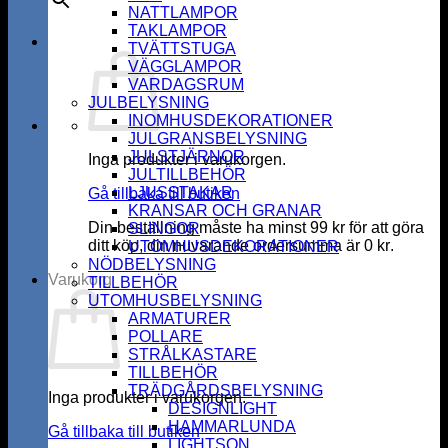
NATTLAMPOR
TAKLAMPOR
TVÄTTSTUGA
VÄGGLAMPOR
VARDAGSRUM
JULBELYSNING
INOMHUSDEKORATIONER
JULGRANSBELYSNING
JULSTJÄRNOR
Inga produkter i varukorgen.
JULTILLBEHÖR
LJUSSTAKAR
Gå tillbaka till butiken
KRANSAR OCH GRANAR
Din beställning måste ha minst
99
kr
för att göra
SLINGOR
ditt köp, din nuvarande ordersumma är
0
kr
.
UTOMHUSDEKORATIONER
NÖDBELYSNING
Varukorg
TILLBEHÖR
UTOMHUSBELYSNING
ARMATURER
POLLARE
STRÅLKASTARE
TILLBEHÖR
TRÄDGÅRDSBELYSNING
Inga produkter i varukorgen.
DESIGNLIGHT
HAMMARLUNDA
Gå tillbaka till butiken
LIGHTSON