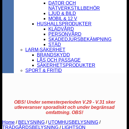
DATOR OCH
NÄTVERKSTILLBEHÖR
LJUD & BILD
MOBIL & 12 V
HUSHALLSPRODUKTER
KLÄDVÅRD
PERSONVÅRD
SKADEDJURSBEKÄMPNING
STÄD
LARM-SÄKERHET
BRANDSKYDD
LÅS OCH PASSAGE
SÄKERHETSPRODUKTER
SPORT & FRITID
OBS! Under semesterperioden V.29 - V.31 sker
utleveranser sporadiskt och under begränsad
omfattning. OBS!
Home
/
BELYSNING
/
UTOMHUSBELYSNING
/
TRÄDGÅRDSBELYSNING
/
LIGHTSON