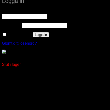
Logga in
Obligatoriskt
Användarnamn eller e-postadress
*
Obligatoriskt
Lösenord
*
Kom ihåg mig
Logga in
Glömt ditt lösenord?
Luna 65 (silver)
Slut i lager
window.klarnaAsyncCallback = function () {
window.Klarna.Payments.Buttons.init({ client_id:
"klarna_live_client_M1gtQTRXKW1JOWhON0d0MWNY
}).load( { container: "#container", theme: "default", shape:
"default", on_click: (authorize) => { // Here you should invoke
authorize with the order payload. authorize( {
collect_shipping_address: true }, payload, // order payload
(result) => { // The result, if successful contains the
authorization_token }, ); }, }, function