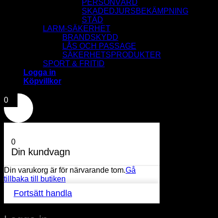
PERSONVÅRD
SKADEDJURSBEKÄMPNING
STÄD
LARM-SÄKERHET
BRANDSKYDD
LÅS OCH PASSAGE
SÄKERHETSPRODUKTER
SPORT & FRITID
Logga in
Köpvillkor
0
0
Din kundvagn
Din varukorg är för närvarande tom.
Gå
tillbaka till butiken
Fortsätt handla