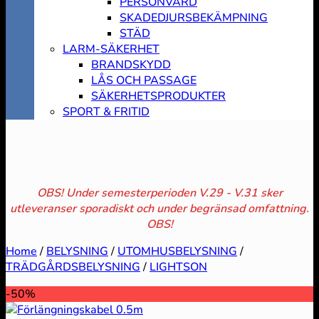
PERSONVÅRD
SKADEDJURSBEKÄMPNING
STÄD
LARM-SÄKERHET
BRANDSKYDD
LÅS OCH PASSAGE
SÄKERHETSPRODUKTER
SPORT & FRITID
OBS! Under semesterperioden V.29 - V.31 sker
utleveranser sporadiskt och under begränsad omfattning.
OBS!
Home
/
BELYSNING
/
UTOMHUSBELYSNING
/
TRÄDGÅRDSBELYSNING
/
LIGHTSON
-50%