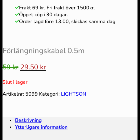
Frakt 69 kr. Fri frakt över 1500kr.
Öppet köp i
30
dagar.
Order lagd före 13.00, skickas samma dag
Förlängningskabel 0.5m
Det
Det
59
kr
29.50
kr
ursprungliga
nuvarande
Slut i lager
priset
priset
var:
är:
Artikelnr:
5099
Kategori:
LIGHTSON
59 kr.
29.50 kr.
Beskrivning
Ytterligare information