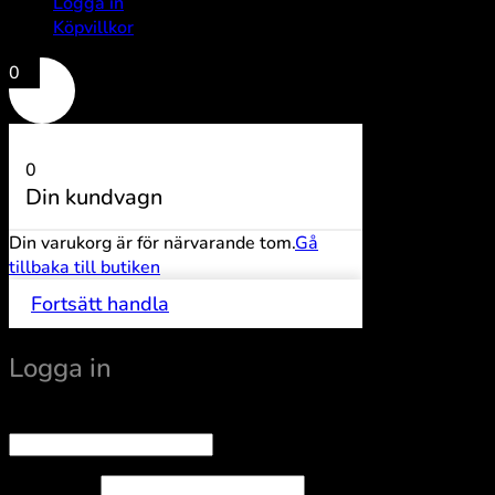
Logga in
Köpvillkor
0
0
Din kundvagn
Din varukorg är för närvarande tom.
Gå
tillbaka till butiken
Fortsätt handla
Logga in
Obligatoriskt
Användarnamn eller e-postadress
*
Obligatoriskt
Lösenord
*