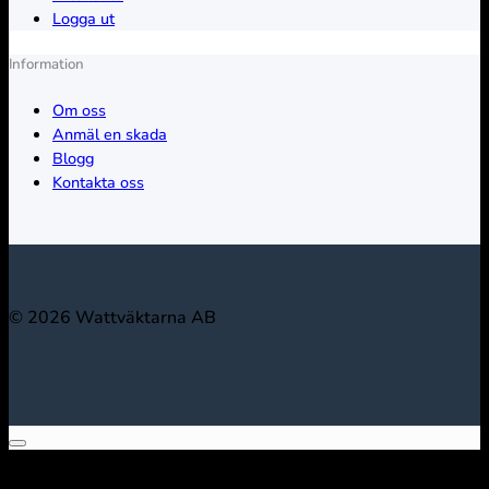
Logga ut
Information
Om oss
Anmäl en skada
Blogg
Kontakta oss
© 2026 Wattväktarna AB
Sök bland alla våra