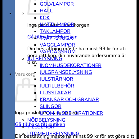
GOLVLAMPOR
HALL
KÖK
NATTLAMPOR
Inga produkter i varukorgen.
TAKLAMPOR
Gå tillbaka till butiken
TVÄTTSTUGA
VÄGGLAMPOR
Din beställning måste ha minst
99
kr
för att
VARDAGSRUM
göra ditt köp, din nuvarande ordersumma är
JULBELYSNING
0
kr
.
INOMHUSDEKORATIONER
JULGRANSBELYSNING
Varukorg
JULSTJÄRNOR
JULTILLBEHÖR
LJUSSTAKAR
KRANSAR OCH GRANAR
SLINGOR
Inga produkter i varukorgen.
UTOMHUSDEKORATIONER
NÖDBELYSNING
Gå tillbaka till butiken
TILLBEHÖR
UTOMHUSBELYSNING
Din beställning måste ha minst
99
kr
för att göra ditt