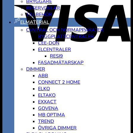
BRYGGARE
RESERVDELAR
TILLBEHÖR
ELMATERIAL
CENTRAL OCH NORMAPPARATER
BYGGPLATSCENTRALER
CEE-DON
ELCENTRALER
RESI9
FASADMÄTARSKAP
DIMMER
ABB
CONNECT 2 HOME
ELKO
ELTAKO
EXXACT
GOVENA
MB OPTIMA
TREND
ÖVRIGA DIMMER