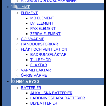
ÅNGBASTU & DUSCHKABINER
KLIMAT
ELEMENT
MB ELEMENT
LVI ELEMENT
PAX ELEMENT
ZEBRA ELEMENT
GOLVVÄRME
HANDDUKSTORKAR
FLÄKT OCH VENTILATION
BADRUMSFLÄKTAR
TILLBEHÖR
FLÄKTAR
VÄRMEFLÄKTAR
ÖVRIG VÄRME
HEM & BYGG
BATTERIER
ALKALISKA BATTERIER
LADDNINGSBARA BATTERIER
BLYBATTERIER