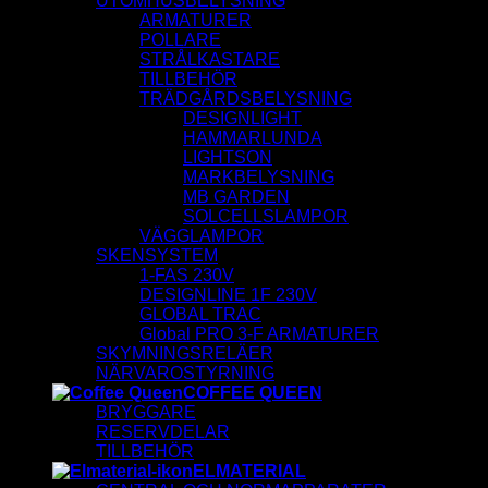
UTOMHUSBELYSNING
ARMATURER
POLLARE
STRÅLKASTARE
TILLBEHÖR
TRÄDGÅRDSBELYSNING
DESIGNLIGHT
HAMMARLUNDA
LIGHTSON
MARKBELYSNING
MB GARDEN
SOLCELLSLAMPOR
VÄGGLAMPOR
SKENSYSTEM
1-FAS 230V
DESIGNLINE 1F 230V
GLOBAL TRAC
Global PRO 3-F ARMATURER
SKYMNINGSRELÄER
NÄRVAROSTYRNING
COFFEE QUEEN
BRYGGARE
RESERVDELAR
TILLBEHÖR
ELMATERIAL