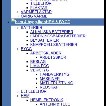
TILLBEHÖR
FLÄKTAR
VÄRMEFLÄKTAR
ÖVRIG VÄRME
HEM & BYGG
BATTERIER
ALKALISKA BATTERIER
LADDNINGSBARA BATTERIER
BLYBATTERIER
KNAPPCELLSBATTERIER
BYGG
ARBETSKLÄDER
ARBETSSKOR
BESLAG
LIM & FOG
VERKTYG
HANDVERKTYG
MASKINER
MÄTUTRUSTNING
REDSKAP
ELTILLBEHÖR
HEM
HEMELEKTRONIK
ANTENN & TELE