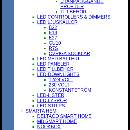
UTANPÅLIGGANDE
PROFILER
TILLBEHÖR
LED CONTROLLERS & DIMMERS
LED LJUSKÄLLOR
B22
E14
E27
GU10
R7S
ÖVRIGA SOCKLAR
LED MED BATTERI
LED PANELER
LED TILLBEHÖR
LED-DOWNLIGHTS
12/24 VOLT
230 VOLT
KONSTANTSTRÖM
LED-LISTER
LED-LYSRÖR
LED-STRIPS
SMARTA HEM
DELTACO SMART HOME
MB SMART HOME
NOOKBOX