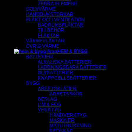
ZEBRA ELEMENT
GOLVVÄRME
HANDDUKSTORKAR
FLÄKT OCH VENTILATION
BADRUMSFLÄKTAR
TILLBEHÖR
FLÄKTAR
VÄRMEFLÄKTAR
ÖVRIG VÄRME
HEM & BYGG
BATTERIER
ALKALISKA BATTERIER
LADDNINGSBARA BATTERIER
BLYBATTERIER
KNAPPCELLSBATTERIER
BYGG
ARBETSKLÄDER
ARBETSSKOR
BESLAG
LIM & FOG
VERKTYG
HANDVERKTYG
MASKINER
MÄTUTRUSTNING
REDSKAP