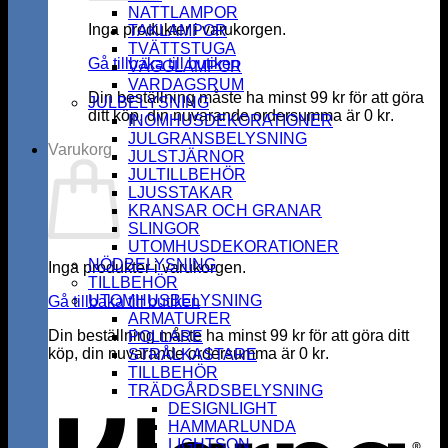
NATTLAMPOR
Inga produkter i varukorgen.
TAKLAMPOR
TVÄTTSTUGA
Gå tillbaka till butiken
VÄGGLAMPOR
VARDAGSRUM
Din beställning måste ha minst
99
kr
för att göra
JULBELYSNING
ditt köp, din nuvarande ordersumma är
0
kr
.
INOMHUSDEKORATIONER
JULGRANSBELYSNING
Varukorg
JULSTJÄRNOR
JULTILLBEHÖR
LJUSSTAKAR
KRANSAR OCH GRANAR
SLINGOR
UTOMHUSDEKORATIONER
NÖDBELYSNING
Inga produkter i varukorgen.
TILLBEHÖR
UTOMHUSBELYSNING
Gå tillbaka till butiken
ARMATURER
Din beställning måste ha minst
99
kr
för att göra ditt
POLLARE
köp, din nuvarande ordersumma är
0
kr
.
STRÅLKASTARE
K
TILLBEHÖR
TRÄDGÅRDSBELYSNING
DESIGNLIGHT
HAMMARLUNDA
LIGHTSON