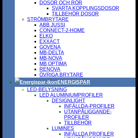
DOSOR OCH RÖR
SVARTA KOPPLINGSDOSOR
TILLBEHÖR DOSOR
STRÖMBRYTARE
ABB JUSSI
CONNECT-2-HOME
ELKO
EXXACT
GOVENA
MB-DELTA
MB-NOVA
MB OPTIMA
RENOVA
ÖVRIGA BRYTARE
ENERGISPAR
LED-BELYSNING
LED ALUMINIUMPROFILER
DESIGNLIGHT
INFÄLLDA-PROFILER
UTANPÅLIGGANDE-
PROFILER
TILLBEHÖR
LUMINES
INFÄLLDA PROFILER