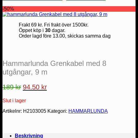
-50%
Frakt 69 kr. Fri frakt över 1500kr.
Öppet köp i
30
dagar.
Order lagd före 13.00, skickas samma dag
Hammarlunda Grenkabel med 8
utgångar, 9 m
Det
Det
189
kr
94.50
kr
ursprungliga
nuvarande
Slut i lager
priset
priset
var:
är:
Artikelnr:
H2103005
Kategori:
HAMMARLUNDA
189 kr.
94.50 kr.
Beskrivning