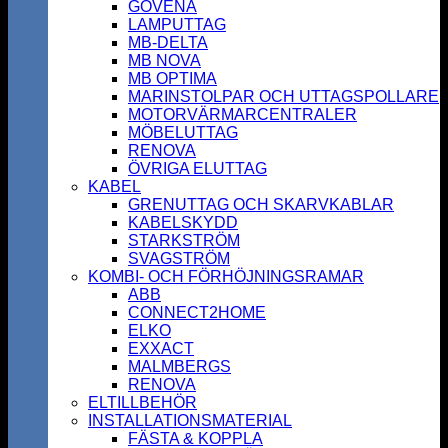
GOVENA
LAMPUTTAG
MB-DELTA
MB NOVA
MB OPTIMA
MARINSTOLPAR OCH UTTAGSPOLLARE
MOTORVÄRMARCENTRALER
MÖBELUTTAG
RENOVA
ÖVRIGA ELUTTAG
KABEL
GRENUTTAG OCH SKARVKABLAR
KABELSKYDD
STARKSTRÖM
SVAGSTRÖM
KOMBI- OCH FÖRHÖJNINGSRAMAR
ABB
CONNECT2HOME
ELKO
EXXACT
MALMBERGS
RENOVA
ELTILLBEHÖR
INSTALLATIONSMATERIAL
FÄSTA & KOPPLA