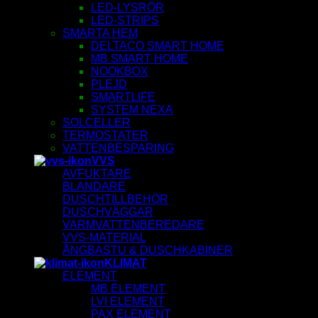
LED-LYSRÖR
LED-STRIPS
SMARTA HEM
DELTACO SMART HOME
MB SMART HOME
NOOKBOX
PLEJD
SMARTLIFE
SYSTEM NEXA
SOLCELLER
TERMOSTATER
VATTENBESPARING
VVS
AVFUKTARE
BLANDARE
DUSCHTILLBEHÖR
DUSCHVÄGGAR
VARMVATTENBEREDARE
VVS-MATERIAL
ÅNGBASTU & DUSCHKABINER
KLIMAT
ELEMENT
MB ELEMENT
LVI ELEMENT
PAX ELEMENT