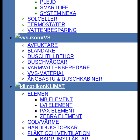
PLEJD
SMARTLIFE
SYSTEM NEXA
SOLCELLER
TERMOSTATER
VATTENBESPARING
VVS
AVFUKTARE
BLANDARE
DUSCHTILLBEHÖR
DUSCHVÄGGAR
VARMVATTENBEREDARE
VVS-MATERIAL
ÅNGBASTU & DUSCHKABINER
KLIMAT
ELEMENT
MB ELEMENT
LVI ELEMENT
PAX ELEMENT
ZEBRA ELEMENT
GOLVVÄRME
HANDDUKSTORKAR
FLÄKT OCH VENTILATION
BADRUMSFLÄKTAR