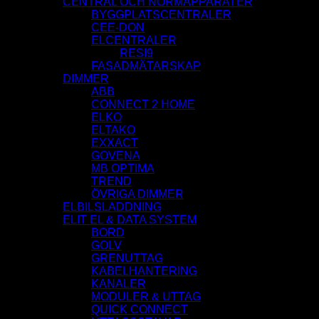
CENTRAL OCH NORMAPPARATER
BYGGPLATSCENTRALER
CEE-DON
ELCENTRALER
RESI9
FASADMÄTARSKAP
DIMMER
ABB
CONNECT 2 HOME
ELKO
ELTAKO
EXXACT
GOVENA
MB OPTIMA
TREND
ÖVRIGA DIMMER
ELBILSLADDNING
ELIT EL & DATA SYSTEM
BORD
GOLV
GRENUTTAG
KABELHANTERING
KANALER
MODULER & UTTAG
QUICK CONNECT