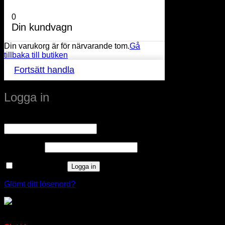
0
Din kundvagn
Din varukorg är för närvarande tom.
Gå
tillbaka till butiken
Fortsätt handla
Logga in
Obligatoriskt
Användarnamn eller e-postadress
*
Obligatoriskt
Lösenord
*
Kom ihåg mig
Logga in
Glömt ditt lösenord?
Hammarlunda Grenkabel med 8 utgångar, 9 m