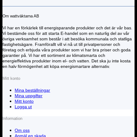
Om wattväktarna AB
Vi har en förkärlek till energisparande produkter och det är vår bas.
Vi bestämde oss för att starta E-handel som en naturlig del av vår
övriga verksamhet som består i att besöka kommunala och statliga
fastighetsägare. Framförallt vill vi nå ut till privatpersoner och
företag och erbjuda våra produkter som vi har bra priser och goda
garantier på. Vi har ett sortiment av klimatsmarta och
energieffektiva produkter inom el- och vatten. Det ska ju inte kosta
en halv förmögenhet att köpa energismartare alternativ.
Mitt konto
Mina beställningar
Mina uppgifter
Mitt konto
Logga ut
Information
Om oss
Anmäl en skada