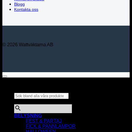
Blogg
Kontakta oss
© 2026 Wattväktarna AB
Sök bland alla våra
produkter...
×
BELYSNING
FEST & PARTAJ
FICK & PANNLAMPOR
HALLOWEEN