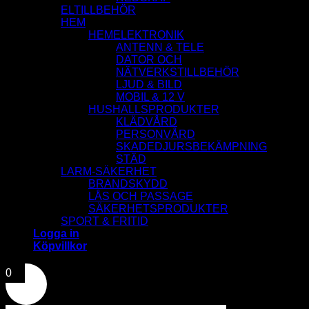
ELTILLBEHÖR
HEM
HEMELEKTRONIK
ANTENN & TELE
DATOR OCH
NÄTVERKSTILLBEHÖR
LJUD & BILD
MOBIL & 12 V
HUSHALLSPRODUKTER
KLÄDVÅRD
PERSONVÅRD
SKADEDJURSBEKÄMPNING
STÄD
LARM-SÄKERHET
BRANDSKYDD
LÅS OCH PASSAGE
SÄKERHETSPRODUKTER
SPORT & FRITID
Logga in
Köpvillkor
0