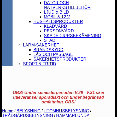
DATOR OCH
NÄTVERKSTILLBEHÖR
LJUD & BILD
MOBIL & 12 V
HUSHALLSPRODUKTER
KLÄDVÅRD
PERSONVÅRD
SKADEDJURSBEKÄMPNING
STÄD
LARM-SÄKERHET
BRANDSKYDD
LÅS OCH PASSAGE
SÄKERHETSPRODUKTER
SPORT & FRITID
OBS! Under semesterperioden V.29 - V.31 sker
utleveranser sporadiskt och under begränsad
omfattning. OBS!
Home
/
BELYSNING
/
UTOMHUSBELYSNING
/
TRÄDGÅRDSBELYSNING
/
HAMMARLUNDA