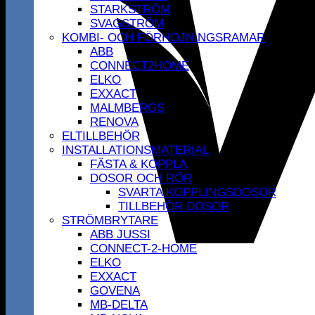
STARKSTRÖM
SVAGSTRÖM
KOMBI- OCH FÖRHÖJNINGSRAMAR
ABB
CONNECT2HOME
ELKO
EXXACT
MALMBERGS
RENOVA
ELTILLBEHÖR
INSTALLATIONSMATERIAL
FÄSTA & KOPPLA
DOSOR OCH RÖR
SVARTA KOPPLINGSDOSOR
TILLBEHÖR DOSOR
STRÖMBRYTARE
ABB JUSSI
CONNECT-2-HOME
ELKO
EXXACT
GOVENA
MB-DELTA