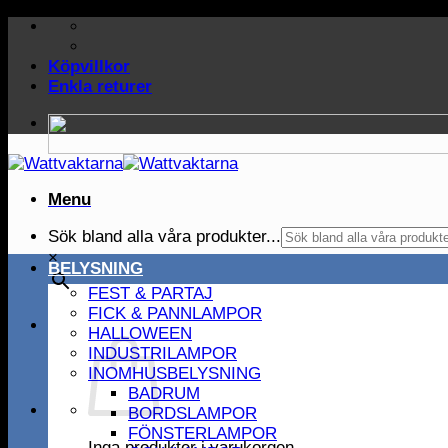
Skip
to
content
Köpvillkor
Enkla returer
Menu
Sök bland alla våra produkter...
×
BELYSNING
FEST & PARTAJ
FICK & PANNLAMPOR
HALLOWEEN
INDUSTRILAMPOR
INOMHUSBELYSNING
BADRUM
BORDSLAMPOR
FÖNSTERLAMPOR
Inga produkter i varukorgen.