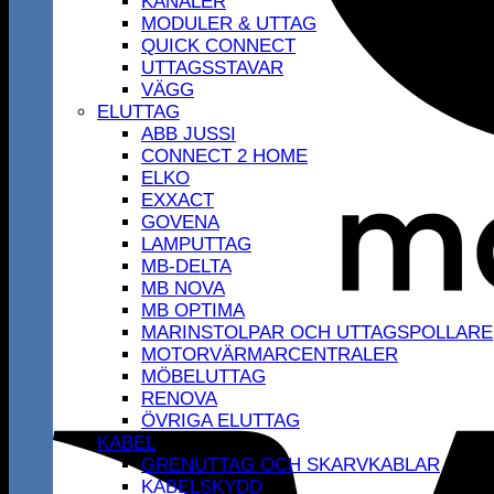
KANALER
MODULER & UTTAG
QUICK CONNECT
UTTAGSSTAVAR
VÄGG
ELUTTAG
ABB JUSSI
CONNECT 2 HOME
ELKO
EXXACT
GOVENA
LAMPUTTAG
MB-DELTA
MB NOVA
MB OPTIMA
MARINSTOLPAR OCH UTTAGSPOLLARE
MOTORVÄRMARCENTRALER
MÖBELUTTAG
RENOVA
ÖVRIGA ELUTTAG
KABEL
GRENUTTAG OCH SKARVKABLAR
KABELSKYDD