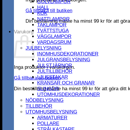
GOLVLAMPOR
HALL
Gå tillbaka till butiken
KÖK
NATTLAMPOR
Din beställning måste ha minst
99
kr
för att gör
TAKLAMPOR
TVÄTTSTUGA
Varukorg
VÄGGLAMPOR
VARDAGSRUM
JULBELYSNING
INOMHUSDEKORATIONER
JULGRANSBELYSNING
JULSTJÄRNOR
Inga produkter i varukorgen.
JULTILLBEHÖR
LJUSSTAKAR
Gå tillbaka till butiken
KRANSAR OCH GRANAR
Din beställning måste ha minst
99
kr
för att göra dit
SLINGOR
UTOMHUSDEKORATIONER
NÖDBELYSNING
TILLBEHÖR
UTOMHUSBELYSNING
ARMATURER
POLLARE
STRÅLKASTARE