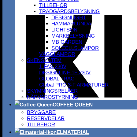
TILLBEHÖR
TRÄDGÅRDSBELYSNING
DESIGNLIGHT
HAMMARLUNDA
LIGHTSON
MARKBELYSNING
MB GARDEN
SOLCELLSLAMPOR
VÄGGLAMPOR
SKENSYSTEM
1-FAS 230V
DESIGNLINE 1F 230V
GLOBAL TRAC
Global PRO 3-F ARMATURER
SKYMNINGSRELÄER
NÄRVAROSTYRNING
COFFEE QUEEN
BRYGGARE
RESERVDELAR
TILLBEHÖR
ELMATERIAL