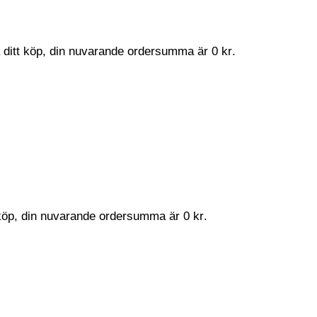
a ditt köp, din nuvarande ordersumma är
0
kr
.
t köp, din nuvarande ordersumma är
0
kr
.