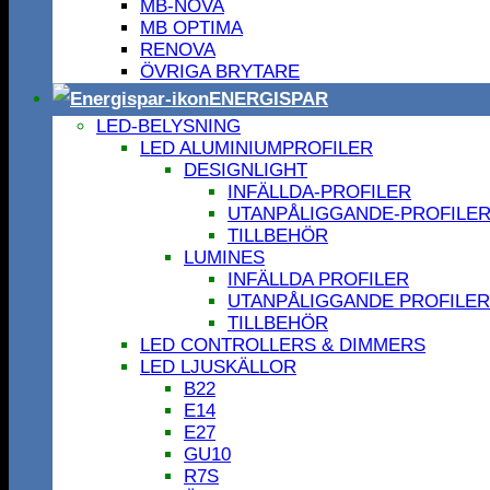
MB-NOVA
MB OPTIMA
RENOVA
ÖVRIGA BRYTARE
ENERGISPAR
LED-BELYSNING
LED ALUMINIUMPROFILER
DESIGNLIGHT
INFÄLLDA-PROFILER
UTANPÅLIGGANDE-PROFILE
TILLBEHÖR
LUMINES
INFÄLLDA PROFILER
UTANPÅLIGGANDE PROFILER
TILLBEHÖR
LED CONTROLLERS & DIMMERS
LED LJUSKÄLLOR
B22
E14
E27
GU10
R7S