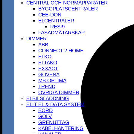
CENTRAL OCH NORMAPPARATER
BYGGPLATSCENTRALER
CEE-DON
ELCENTRALER
RESI9
FASADMÄTARSKAP
DIMMER
ABB
CONNECT 2 HOME
ELKO
ELTAKO
EXXACT
GOVENA
MB OPTIMA
TREND
ÖVRIGA DIMMER
ELBILSLADDNING
ELIT EL & DATA SYSTEM
BORD
GOLV
GRENUTTAG
KABELHANTERING