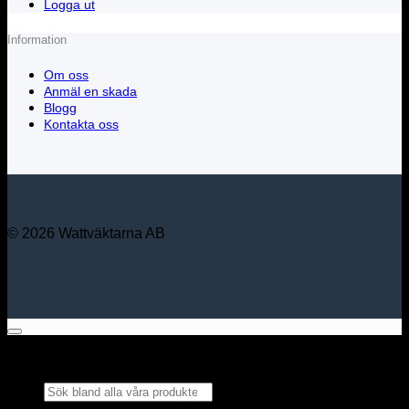
Logga ut
Information
Om oss
Anmäl en skada
Blogg
Kontakta oss
© 2026 Wattväktarna AB
Sök bland alla våra
produkter...