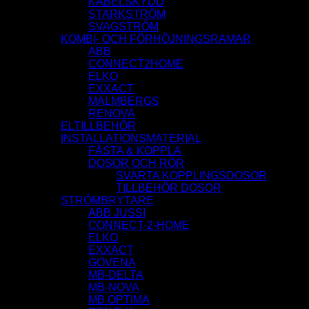
KABELSKYDD
STARKSTRÖM
SVAGSTRÖM
KOMBI- OCH FÖRHÖJNINGSRAMAR
ABB
CONNECT2HOME
ELKO
EXXACT
MALMBERGS
RENOVA
ELTILLBEHÖR
INSTALLATIONSMATERIAL
FÄSTA & KOPPLA
DOSOR OCH RÖR
SVARTA KOPPLINGSDOSOR
TILLBEHÖR DOSOR
STRÖMBRYTARE
ABB JUSSI
CONNECT-2-HOME
ELKO
EXXACT
GOVENA
MB-DELTA
MB-NOVA
MB OPTIMA