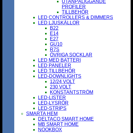
UTANPÅLIGGANDE
PROFILER
TILLBEHÖR
LED CONTROLLERS & DIMMERS
LED LJUSKÄLLOR
B22
E14
E27
GU10
R7S
ÖVRIGA SOCKLAR
LED MED BATTERI
LED PANELER
LED TILLBEHÖR
LED-DOWNLIGHTS
12/24 VOLT
230 VOLT
KONSTANTSTRÖM
LED-LISTER
LED-LYSRÖR
LED-STRIPS
SMARTA HEM
DELTACO SMART HOME
MB SMART HOME
NOOKBOX