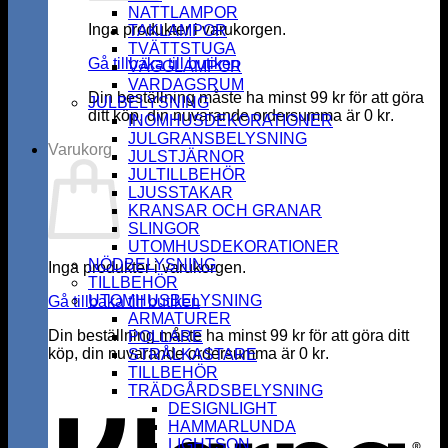
NATTLAMPOR
Inga produkter i varukorgen.
TAKLAMPOR
TVÄTTSTUGA
Gå tillbaka till butiken
VÄGGLAMPOR
VARDAGSRUM
Din beställning måste ha minst
99
kr
för att göra
JULBELYSNING
ditt köp, din nuvarande ordersumma är
0
kr
.
INOMHUSDEKORATIONER
JULGRANSBELYSNING
Varukorg
JULSTJÄRNOR
JULTILLBEHÖR
LJUSSTAKAR
KRANSAR OCH GRANAR
SLINGOR
UTOMHUSDEKORATIONER
NÖDBELYSNING
Inga produkter i varukorgen.
TILLBEHÖR
UTOMHUSBELYSNING
Gå tillbaka till butiken
ARMATURER
Din beställning måste ha minst
99
kr
för att göra ditt
POLLARE
köp, din nuvarande ordersumma är
0
kr
.
STRÅLKASTARE
K
TILLBEHÖR
TRÄDGÅRDSBELYSNING
DESIGNLIGHT
HAMMARLUNDA
LIGHTSON