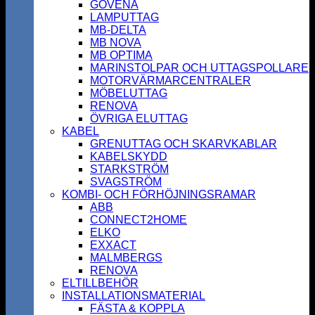
GOVENA
LAMPUTTAG
MB-DELTA
MB NOVA
MB OPTIMA
MARINSTOLPAR OCH UTTAGSPOLLARE
MOTORVÄRMARCENTRALER
MÖBELUTTAG
RENOVA
ÖVRIGA ELUTTAG
KABEL
GRENUTTAG OCH SKARVKABLAR
KABELSKYDD
STARKSTRÖM
SVAGSTRÖM
KOMBI- OCH FÖRHÖJNINGSRAMAR
ABB
CONNECT2HOME
ELKO
EXXACT
MALMBERGS
RENOVA
ELTILLBEHÖR
INSTALLATIONSMATERIAL
FÄSTA & KOPPLA