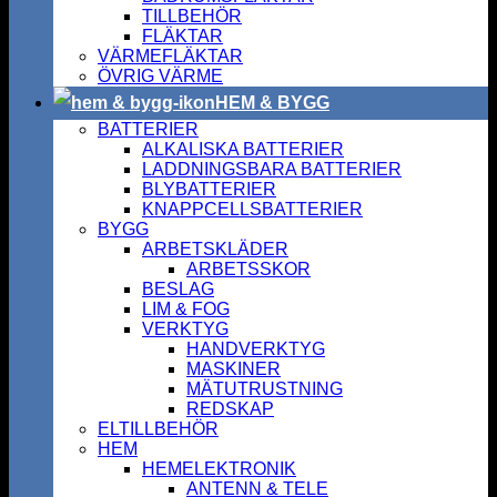
TILLBEHÖR
FLÄKTAR
VÄRMEFLÄKTAR
ÖVRIG VÄRME
HEM & BYGG
BATTERIER
ALKALISKA BATTERIER
LADDNINGSBARA BATTERIER
BLYBATTERIER
KNAPPCELLSBATTERIER
BYGG
ARBETSKLÄDER
ARBETSSKOR
BESLAG
LIM & FOG
VERKTYG
HANDVERKTYG
MASKINER
MÄTUTRUSTNING
REDSKAP
ELTILLBEHÖR
HEM
HEMELEKTRONIK
ANTENN & TELE