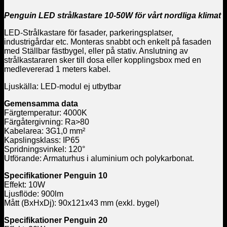
Penguin LED strålkastare 10-50W för vårt nordliga klimat
LED-Strålkastare för fasader, parkeringsplatser,
industrigårdar etc. Monteras snabbt och enkelt på fasaden
med Ställbar fästbygel, eller på stativ. Anslutning av
strålkastararen sker till dosa eller kopplingsbox med en
medlevererad 1 meters kabel.
Ljuskälla: LED-modul ej utbytbar
Gemensamma data
Färgtemperatur: 4000K
Färgåtergivning: Ra>80
Kabelarea: 3G1,0 mm²
Kapslingsklass: IP65
Spridningsvinkel: 120°
Utförande: Armaturhus i aluminium och polykarbonat.
Specifikationer Penguin 10
Effekt: 10W
Ljusflöde: 900lm
Mått (BxHxDj): 90x121x43 mm (exkl. bygel)
Specifikationer Penguin 20