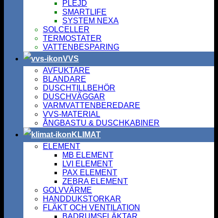
PLEJD
SMARTLIFE
SYSTEM NEXA
SOLCELLER
TERMOSTATER
VATTENBESPARING
VVS
AVFUKTARE
BLANDARE
DUSCHTILLBEHÖR
DUSCHVÄGGAR
VARMVATTENBEREDARE
VVS-MATERIAL
ÅNGBASTU & DUSCHKABINER
KLIMAT
ELEMENT
MB ELEMENT
LVI ELEMENT
PAX ELEMENT
ZEBRA ELEMENT
GOLVVÄRME
HANDDUKSTORKAR
FLÄKT OCH VENTILATION
BADRUMSFLÄKTAR