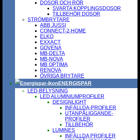
DOSOR OCH RÖR
SVARTA KOPPLINGSDOSOR
TILLBEHÖR DOSOR
STRÖMBRYTARE
ABB JUSSI
CONNECT-2-HOME
ELKO
EXXACT
GOVENA
MB-DELTA
MB-NOVA
MB OPTIMA
RENOVA
ÖVRIGA BRYTARE
ENERGISPAR
LED-BELYSNING
LED ALUMINIUMPROFILER
DESIGNLIGHT
INFÄLLDA-PROFILER
UTANPÅLIGGANDE-
PROFILER
TILLBEHÖR
LUMINES
INFÄLLDA PROFILER