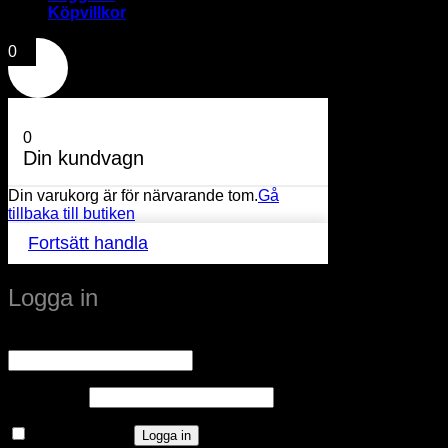
Köpvillkor
0
0
Din kundvagn
Din varukorg är för närvarande tom.
Gå
tillbaka till butiken
Fortsätt handla
Logga in
Obligatoriskt
Användarnamn eller e-postadress
*
Obligatoriskt
Lösenord
*
Kom ihåg mig
Logga in