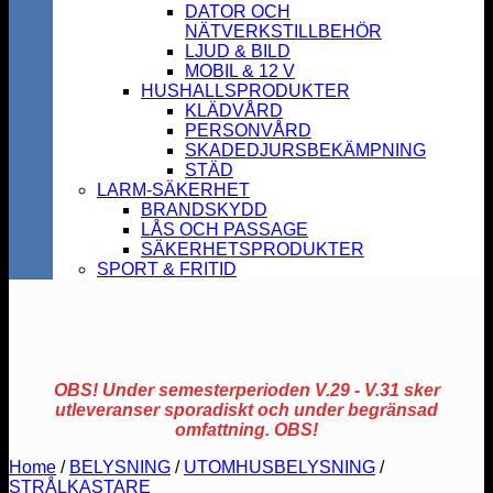
DATOR OCH
NÄTVERKSTILLBEHÖR
LJUD & BILD
MOBIL & 12 V
HUSHALLSPRODUKTER
KLÄDVÅRD
PERSONVÅRD
SKADEDJURSBEKÄMPNING
STÄD
LARM-SÄKERHET
BRANDSKYDD
LÅS OCH PASSAGE
SÄKERHETSPRODUKTER
SPORT & FRITID
OBS! Under semesterperioden V.29 - V.31 sker
utleveranser sporadiskt och under begränsad
omfattning. OBS!
Home
/
BELYSNING
/
UTOMHUSBELYSNING
/
STRÅLKASTARE