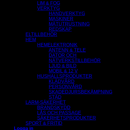
LIM & FOG
VERKTYG
HANDVERKTYG
MASKINER
MÄTUTRUSTNING
REDSKAP
ELTILLBEHÖR
HEM
HEMELEKTRONIK
ANTENN & TELE
DATOR OCH
NÄTVERKSTILLBEHÖR
LJUD & BILD
MOBIL & 12 V
HUSHALLSPRODUKTER
KLÄDVÅRD
PERSONVÅRD
SKADEDJURSBEKÄMPNING
STÄD
LARM-SÄKERHET
BRANDSKYDD
LÅS OCH PASSAGE
SÄKERHETSPRODUKTER
SPORT & FRITID
Logga in