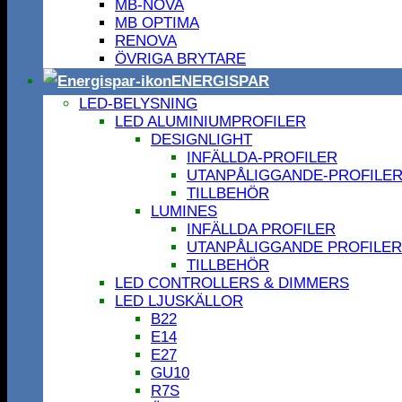
MB-NOVA
MB OPTIMA
RENOVA
ÖVRIGA BRYTARE
ENERGISPAR
LED-BELYSNING
LED ALUMINIUMPROFILER
DESIGNLIGHT
INFÄLLDA-PROFILER
UTANPÅLIGGANDE-PROFILE
TILLBEHÖR
LUMINES
INFÄLLDA PROFILER
UTANPÅLIGGANDE PROFILER
TILLBEHÖR
LED CONTROLLERS & DIMMERS
LED LJUSKÄLLOR
B22
E14
E27
GU10
R7S