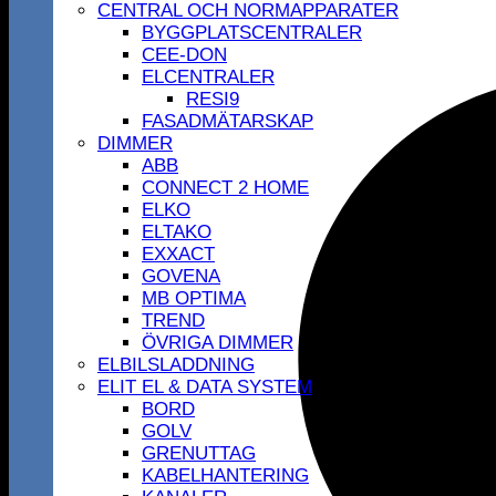
CENTRAL OCH NORMAPPARATER
BYGGPLATSCENTRALER
CEE-DON
ELCENTRALER
RESI9
FASADMÄTARSKAP
DIMMER
ABB
CONNECT 2 HOME
ELKO
ELTAKO
EXXACT
GOVENA
MB OPTIMA
TREND
ÖVRIGA DIMMER
ELBILSLADDNING
ELIT EL & DATA SYSTEM
BORD
GOLV
GRENUTTAG
KABELHANTERING