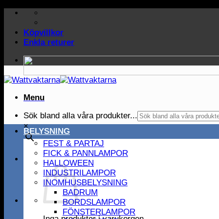
Skip
to
content
Köpvillkor
Enkla returer
Menu
Sök bland alla våra produkter...
×
BELYSNING
FEST & PARTAJ
FICK & PANNLAMPOR
HALLOWEEN
INDUSTRILAMPOR
INOMHUSBELYSNING
BADRUM
BORDSLAMPOR
FÖNSTERLAMPOR
Inga produkter i varukorgen.