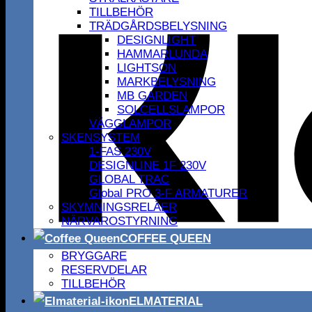
TILLBEHÖR
TRÄDGÅRDSBELYSNING
DESIGNLIGHT
HAMMARLUNDA
LIGHTSON
MARKBELYSNING
MB GARDEN
SOLCELLSLAMPOR
VÄGGLAMPOR
SKENSYSTEM
1-FAS 230V
DESIGNLINE 1F 230V
GLOBAL TRAC
Global PRO 3-F ARMATURER
SKYMNINGSRELÄER
NÄRVAROSTYRNING
COFFEE QUEEN
BRYGGARE
RESERVDELAR
TILLBEHÖR
ELMATERIAL