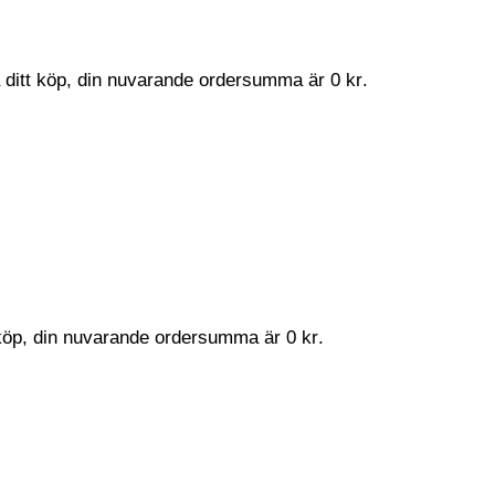
a ditt köp, din nuvarande ordersumma är
0
kr
.
t köp, din nuvarande ordersumma är
0
kr
.