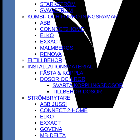
STARKSTRÖM
SVAGSTRÖM
KOMBI- OCH FÖRHÖJNINGSRAMAR
ABB
CONNECT2HOME
ELKO
EXXACT
MALMBERGS
RENOVA
ELTILLBEHÖR
INSTALLATIONSMATERIAL
FÄSTA & KOPPLA
DOSOR OCH RÖR
SVARTA KOPPLINGSDOSOR
TILLBEHÖR DOSOR
STRÖMBRYTARE
ABB JUSSI
CONNECT-2-HOME
ELKO
EXXACT
GOVENA
MB-DELTA