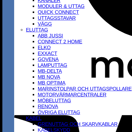
KANALER
MODULER & UTTAG
QUICK CONNECT
UTTAGSSTAVAR
VÄGG
ELUTTAG
ABB JUSSI
CONNECT 2 HOME
ELKO
EXXACT
GOVENA
LAMPUTTAG
MB-DELTA
MB NOVA
MB OPTIMA
MARINSTOLPAR OCH UTTAGSPOLLARE
MOTORVÄRMARCENTRALER
MÖBELUTTAG
RENOVA
ÖVRIGA ELUTTAG
KABEL
GRENUTTAG OCH SKARVKABLAR
KABELSKYDD