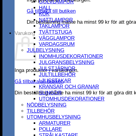
GOLVLAMPOR
HALL
Gå tillbaka till butiken
KÖK
NATTLAMPOR
Din beställning måste ha minst
99
kr
för att gör
TAKLAMPOR
TVÄTTSTUGA
Varukorg
VÄGGLAMPOR
VARDAGSRUM
JULBELYSNING
INOMHUSDEKORATIONER
JULGRANSBELYSNING
JULSTJÄRNOR
Inga produkter i varukorgen.
JULTILLBEHÖR
LJUSSTAKAR
Gå tillbaka till butiken
KRANSAR OCH GRANAR
Din beställning måste ha minst
99
kr
för att göra dit
SLINGOR
UTOMHUSDEKORATIONER
NÖDBELYSNING
TILLBEHÖR
UTOMHUSBELYSNING
ARMATURER
POLLARE
STRÅLKASTARE