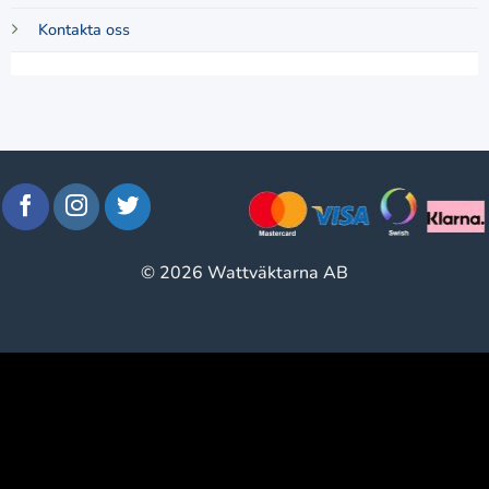
Kontakta oss
© 2026 Wattväktarna AB
window.klarnaAsyncCallback = function () {
window.Klarna.Payments.Buttons.init({ client_id:
"klarna_live_client_M1gtQTRXKW1JOWhON0d0MWNY
}).load( { container: "#container", theme: "default", shape: