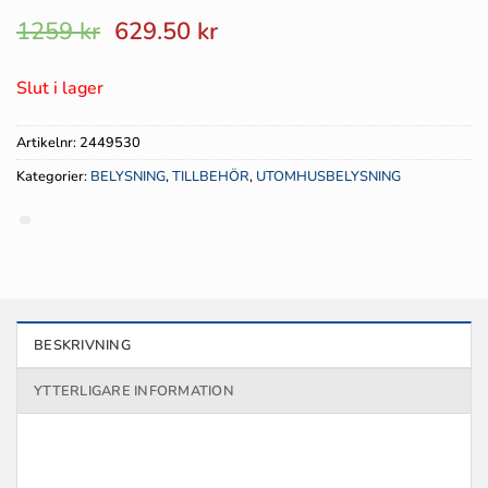
Det
Det
1259
kr
629.50
kr
ursprungliga
nuvarande
priset
priset
Slut i lager
var:
är:
1259 kr.
629.50 kr.
Artikelnr:
2449530
Kategorier:
BELYSNING
,
TILLBEHÖR
,
UTOMHUSBELYSNING
BESKRIVNING
YTTERLIGARE INFORMATION