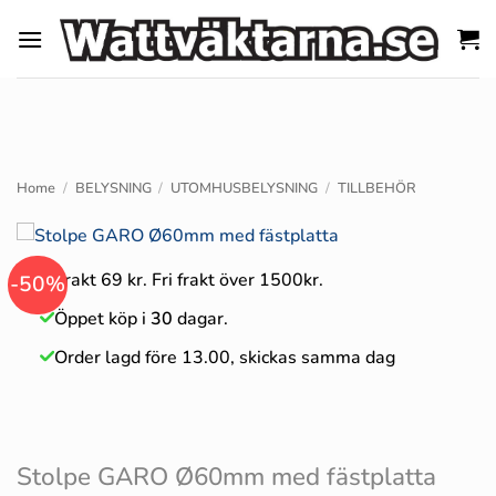
Skip
to
content
Home
/
BELYSNING
/
UTOMHUSBELYSNING
/
TILLBEHÖR
Frakt 69 kr. Fri frakt över 1500kr.
-50%
Öppet köp i
30
dagar.
Order lagd före 13.00, skickas samma dag
Stolpe GARO Ø60mm med fästplatta