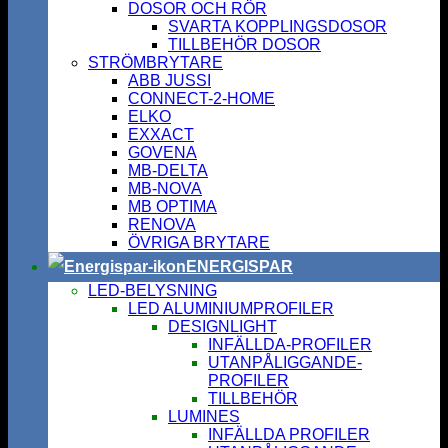
DOSOR OCH RÖR
SVARTA KOPPLINGSDOSOR
TILLBEHÖR DOSOR
STRÖMBRYTARE
ABB JUSSI
CONNECT-2-HOME
ELKO
EXXACT
GOVENA
MB-DELTA
MB-NOVA
MB OPTIMA
RENOVA
ÖVRIGA BRYTARE
ENERGISPAR
LED-BELYSNING
LED ALUMINIUMPROFILER
DESIGNLIGHT
INFÄLLDA-PROFILER
UTANPÅLIGGANDE-
PROFILER
TILLBEHÖR
LUMINES
INFÄLLDA PROFILER