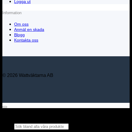
Logga ut
Information
Om oss
Anmäl en skada
Blogg
Kontakta oss
© 2026 Wattväktarna AB
Sök bland alla våra
produkter...