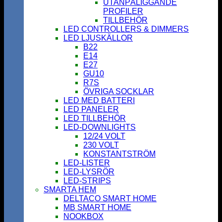
UTANPÅLIGGANDE
PROFILER
TILLBEHÖR
LED CONTROLLERS & DIMMERS
LED LJUSKÄLLOR
B22
E14
E27
GU10
R7S
ÖVRIGA SOCKLAR
LED MED BATTERI
LED PANELER
LED TILLBEHÖR
LED-DOWNLIGHTS
12/24 VOLT
230 VOLT
KONSTANTSTRÖM
LED-LISTER
LED-LYSRÖR
LED-STRIPS
SMARTA HEM
DELTACO SMART HOME
MB SMART HOME
NOOKBOX