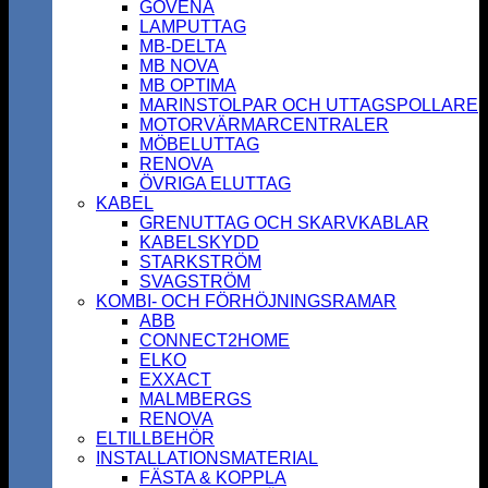
GOVENA
LAMPUTTAG
MB-DELTA
MB NOVA
MB OPTIMA
MARINSTOLPAR OCH UTTAGSPOLLARE
MOTORVÄRMARCENTRALER
MÖBELUTTAG
RENOVA
ÖVRIGA ELUTTAG
KABEL
GRENUTTAG OCH SKARVKABLAR
KABELSKYDD
STARKSTRÖM
SVAGSTRÖM
KOMBI- OCH FÖRHÖJNINGSRAMAR
ABB
CONNECT2HOME
ELKO
EXXACT
MALMBERGS
RENOVA
ELTILLBEHÖR
INSTALLATIONSMATERIAL
FÄSTA & KOPPLA