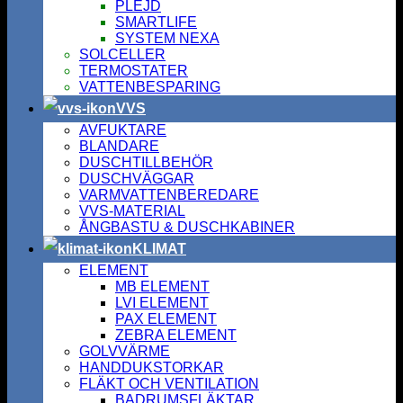
PLEJD
SMARTLIFE
SYSTEM NEXA
SOLCELLER
TERMOSTATER
VATTENBESPARING
VVS
AVFUKTARE
BLANDARE
DUSCHTILLBEHÖR
DUSCHVÄGGAR
VARMVATTENBEREDARE
VVS-MATERIAL
ÅNGBASTU & DUSCHKABINER
KLIMAT
ELEMENT
MB ELEMENT
LVI ELEMENT
PAX ELEMENT
ZEBRA ELEMENT
GOLVVÄRME
HANDDUKSTORKAR
FLÄKT OCH VENTILATION
BADRUMSFLÄKTAR