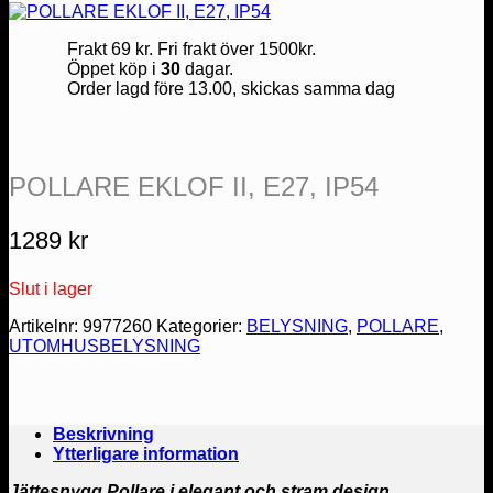
Frakt 69 kr. Fri frakt över 1500kr.
Öppet köp i
30
dagar.
Order lagd före 13.00, skickas samma dag
POLLARE EKLOF II, E27, IP54
1289
kr
Slut i lager
Artikelnr:
9977260
Kategorier:
BELYSNING
,
POLLARE
,
UTOMHUSBELYSNING
Beskrivning
Ytterligare information
Jättesnygg Pollare i elegant och stram design