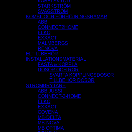
KABELSKYDD
STARKSTRÖM
SVAGSTRÖM
KOMBI- OCH FÖRHÖJNINGSRAMAR
ABB
CONNECT2HOME
ELKO
EXXACT
MALMBERGS
RENOVA
ELTILLBEHÖR
INSTALLATIONSMATERIAL
FÄSTA & KOPPLA
DOSOR OCH RÖR
SVARTA KOPPLINGSDOSOR
TILLBEHÖR DOSOR
STRÖMBRYTARE
ABB JUSSI
CONNECT-2-HOME
ELKO
EXXACT
GOVENA
MB-DELTA
MB-NOVA
MB OPTIMA