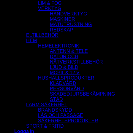
LIM & FOG
VERKTYG
HANDVERKTYG
MASKINER
MÄTUTRUSTNING
REDSKAP
ELTILLBEHÖR
HEM
HEMELEKTRONIK
ANTENN & TELE
DATOR OCH
NÄTVERKSTILLBEHÖR
LJUD & BILD
MOBIL & 12 V
HUSHALLSPRODUKTER
KLÄDVÅRD
PERSONVÅRD
SKADEDJURSBEKÄMPNING
STÄD
LARM-SÄKERHET
BRANDSKYDD
LÅS OCH PASSAGE
SÄKERHETSPRODUKTER
SPORT & FRITID
Logga in