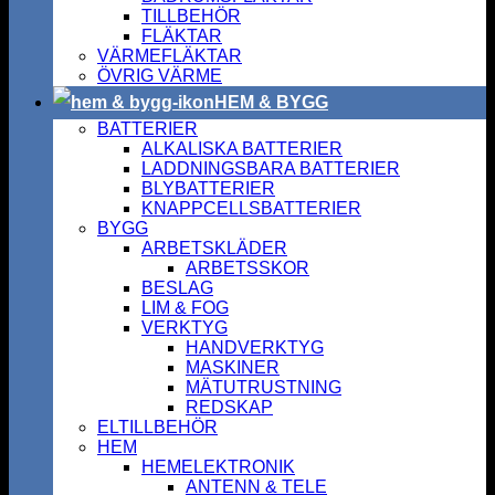
TILLBEHÖR
FLÄKTAR
VÄRMEFLÄKTAR
ÖVRIG VÄRME
HEM & BYGG
BATTERIER
ALKALISKA BATTERIER
LADDNINGSBARA BATTERIER
BLYBATTERIER
KNAPPCELLSBATTERIER
BYGG
ARBETSKLÄDER
ARBETSSKOR
BESLAG
LIM & FOG
VERKTYG
HANDVERKTYG
MASKINER
MÄTUTRUSTNING
REDSKAP
ELTILLBEHÖR
HEM
HEMELEKTRONIK
ANTENN & TELE