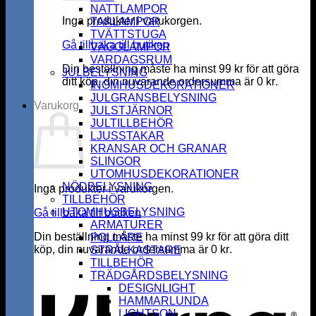
NATTLAMPOR
Inga produkter i varukorgen.
TAKLAMPOR
TVÄTTSTUGA
Gå tillbaka till butiken
VÄGGLAMPOR
VARDAGSRUM
Din beställning måste ha minst
99
kr
för att göra
JULBELYSNING
ditt köp, din nuvarande ordersumma är
0
kr
.
INOMHUSDEKORATIONER
JULGRANSBELYSNING
Varukorg
JULSTJÄRNOR
JULTILLBEHÖR
LJUSSTAKAR
KRANSAR OCH GRANAR
SLINGOR
UTOMHUSDEKORATIONER
NÖDBELYSNING
Inga produkter i varukorgen.
TILLBEHÖR
UTOMHUSBELYSNING
Gå tillbaka till butiken
ARMATURER
Din beställning måste ha minst
99
kr
för att göra ditt
POLLARE
köp, din nuvarande ordersumma är
0
kr
.
STRÅLKASTARE
K
TILLBEHÖR
TRÄDGÅRDSBELYSNING
DESIGNLIGHT
HAMMARLUNDA
LIGHTSON