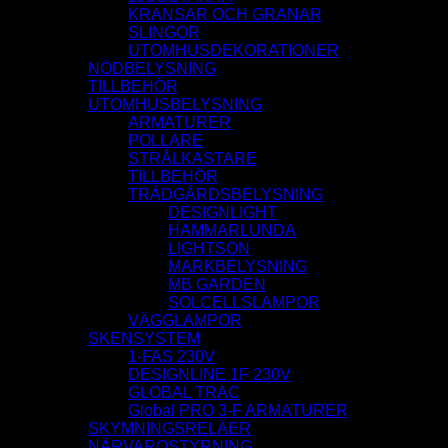
KRANSAR OCH GRANAR
SLINGOR
UTOMHUSDEKORATIONER
NÖDBELYSNING
TILLBEHÖR
UTOMHUSBELYSNING
ARMATURER
POLLARE
STRÅLKASTARE
TILLBEHÖR
TRÄDGÅRDSBELYSNING
DESIGNLIGHT
HAMMARLUNDA
LIGHTSON
MARKBELYSNING
MB GARDEN
SOLCELLSLAMPOR
VÄGGLAMPOR
SKENSYSTEM
1-FAS 230V
DESIGNLINE 1F 230V
GLOBAL TRAC
Global PRO 3-F ARMATURER
SKYMNINGSRELÄER
NÄRVAROSTYRNING