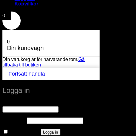
Köpvillkor
0
0
Din kundvagn
Din varukorg är för närvarande tom.
Gå
tillbaka till butiken
Fortsätt handla
Logga in
Obligatoriskt
Användarnamn eller e-postadress
*
Obligatoriskt
Lösenord
*
Kom ihåg mig
Logga in