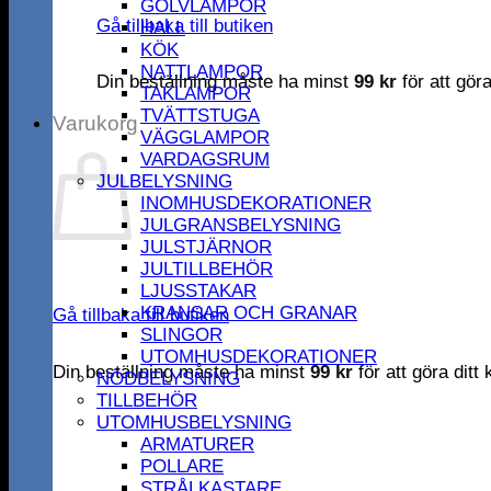
GOLVLAMPOR
Gå tillbaka till butiken
HALL
KÖK
NATTLAMPOR
Din beställning måste ha minst
99
kr
för att gör
TAKLAMPOR
TVÄTTSTUGA
Varukorg
VÄGGLAMPOR
VARDAGSRUM
JULBELYSNING
INOMHUSDEKORATIONER
JULGRANSBELYSNING
JULSTJÄRNOR
JULTILLBEHÖR
LJUSSTAKAR
KRANSAR OCH GRANAR
Gå tillbaka till butiken
SLINGOR
UTOMHUSDEKORATIONER
Din beställning måste ha minst
99
kr
för att göra dit
NÖDBELYSNING
TILLBEHÖR
UTOMHUSBELYSNING
ARMATURER
POLLARE
STRÅLKASTARE