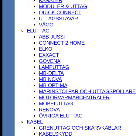
KANALER
MODULER & UTTAG
QUICK CONNECT
UTTAGSSTAVAR
VÄGG
ELUTTAG
ABB JUSSI
CONNECT 2 HOME
ELKO
EXXACT
GOVENA
LAMPUTTAG
MB-DELTA
MB NOVA
MB OPTIMA
MARINSTOLPAR OCH UTTAGSPOLLARE
MOTORVÄRMARCENTRALER
MÖBELUTTAG
RENOVA
ÖVRIGA ELUTTAG
KABEL
GRENUTTAG OCH SKARVKABLAR
KABELSKYDD