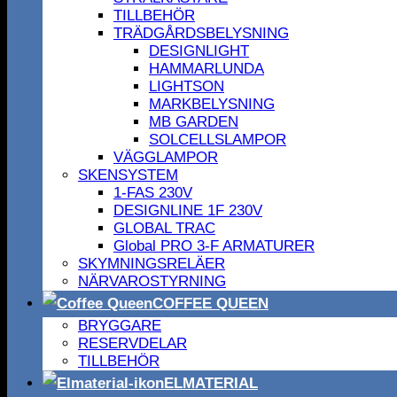
TILLBEHÖR
TRÄDGÅRDSBELYSNING
DESIGNLIGHT
HAMMARLUNDA
LIGHTSON
MARKBELYSNING
MB GARDEN
SOLCELLSLAMPOR
VÄGGLAMPOR
SKENSYSTEM
1-FAS 230V
DESIGNLINE 1F 230V
GLOBAL TRAC
Global PRO 3-F ARMATURER
SKYMNINGSRELÄER
NÄRVAROSTYRNING
COFFEE QUEEN
BRYGGARE
RESERVDELAR
TILLBEHÖR
ELMATERIAL