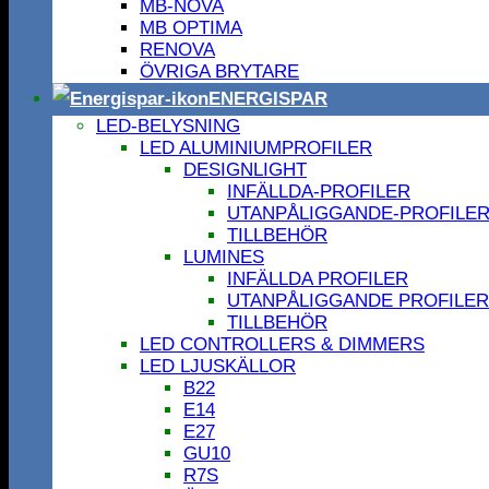
MB-NOVA
MB OPTIMA
RENOVA
ÖVRIGA BRYTARE
ENERGISPAR
LED-BELYSNING
LED ALUMINIUMPROFILER
DESIGNLIGHT
INFÄLLDA-PROFILER
UTANPÅLIGGANDE-PROFILE
TILLBEHÖR
LUMINES
INFÄLLDA PROFILER
UTANPÅLIGGANDE PROFILER
TILLBEHÖR
LED CONTROLLERS & DIMMERS
LED LJUSKÄLLOR
B22
E14
E27
GU10
R7S