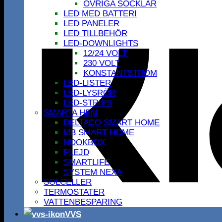
ÖVRIGA SOCKLAR
LED MED BATTERI
LED PANELER
LED TILLBEHÖR
LED-DOWNLIGHTS
12/24 VOLT
230 VOLT
KONSTANTSTRÖM
LED-LISTER
LED-LYSRÖR
LED-STRIPS
SMARTA HEM
DELTACO SMART HOME
MB SMART HOME
NOOKBOX
PLEJD
SMARTLIFE
SYSTEM NEXA
SOLCELLER
TERMOSTATER
VATTENBESPARING
VVS