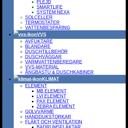
PLEJD
SMARTLIFE
SYSTEM NEXA
SOLCELLER
TERMOSTATER
VATTENBESPARING
VVS
AVFUKTARE
BLANDARE
DUSCHTILLBEHÖR
DUSCHVÄGGAR
VARMVATTENBEREDARE
VVS-MATERIAL
ÅNGBASTU & DUSCHKABINER
KLIMAT
ELEMENT
MB ELEMENT
LVI ELEMENT
PAX ELEMENT
ZEBRA ELEMENT
GOLVVÄRME
HANDDUKSTORKAR
FLÄKT OCH VENTILATION
BADRUMSFLÄKTAR