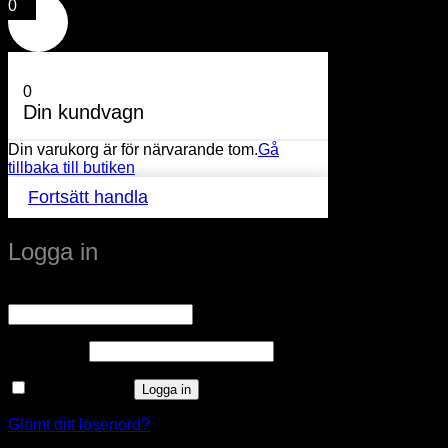
0
0
Din kundvagn
Din varukorg är för närvarande tom.
Gå
tillbaka till butiken
Fortsätt handla
Logga in
Obligatoriskt
Användarnamn eller e-postadress
*
Obligatoriskt
Lösenord
*
Kom ihåg mig
Logga in
Glömt ditt lösenord?