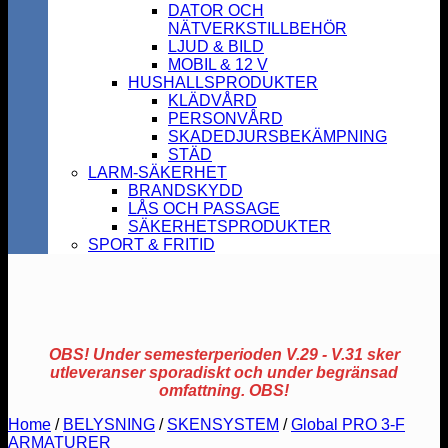
DATOR OCH
NÄTVERKSTILLBEHÖR
LJUD & BILD
MOBIL & 12 V
HUSHALLSPRODUKTER
KLÄDVÅRD
PERSONVÅRD
SKADEDJURSBEKÄMPNING
STÄD
LARM-SÄKERHET
BRANDSKYDD
LÅS OCH PASSAGE
SÄKERHETSPRODUKTER
SPORT & FRITID
OBS! Under semesterperioden V.29 - V.31 sker
utleveranser sporadiskt och under begränsad
omfattning. OBS!
Home
/
BELYSNING
/
SKENSYSTEM
/
Global PRO 3-F
ARMATURER