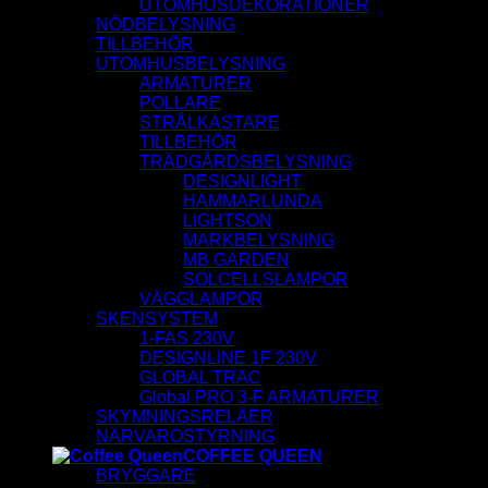
UTOMHUSDEKORATIONER
NÖDBELYSNING
TILLBEHÖR
UTOMHUSBELYSNING
ARMATURER
POLLARE
STRÅLKASTARE
TILLBEHÖR
TRÄDGÅRDSBELYSNING
DESIGNLIGHT
HAMMARLUNDA
LIGHTSON
MARKBELYSNING
MB GARDEN
SOLCELLSLAMPOR
VÄGGLAMPOR
SKENSYSTEM
1-FAS 230V
DESIGNLINE 1F 230V
GLOBAL TRAC
Global PRO 3-F ARMATURER
SKYMNINGSRELÄER
NÄRVAROSTYRNING
COFFEE QUEEN
BRYGGARE