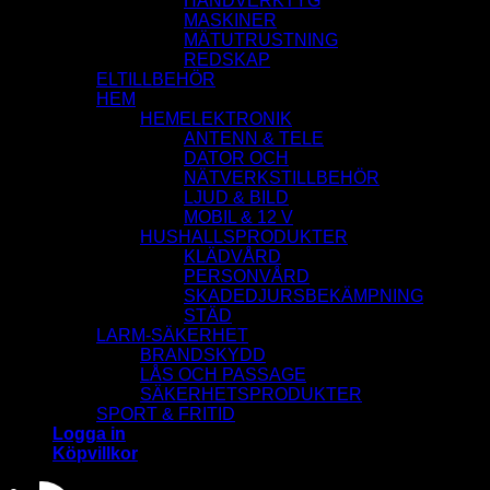
HANDVERKTYG
MASKINER
MÄTUTRUSTNING
REDSKAP
ELTILLBEHÖR
HEM
HEMELEKTRONIK
ANTENN & TELE
DATOR OCH
NÄTVERKSTILLBEHÖR
LJUD & BILD
MOBIL & 12 V
HUSHALLSPRODUKTER
KLÄDVÅRD
PERSONVÅRD
SKADEDJURSBEKÄMPNING
STÄD
LARM-SÄKERHET
BRANDSKYDD
LÅS OCH PASSAGE
SÄKERHETSPRODUKTER
SPORT & FRITID
Logga in
Köpvillkor