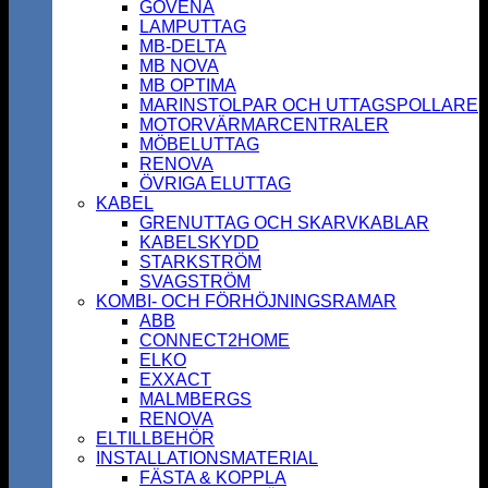
GOVENA
LAMPUTTAG
MB-DELTA
MB NOVA
MB OPTIMA
MARINSTOLPAR OCH UTTAGSPOLLARE
MOTORVÄRMARCENTRALER
MÖBELUTTAG
RENOVA
ÖVRIGA ELUTTAG
KABEL
GRENUTTAG OCH SKARVKABLAR
KABELSKYDD
STARKSTRÖM
SVAGSTRÖM
KOMBI- OCH FÖRHÖJNINGSRAMAR
ABB
CONNECT2HOME
ELKO
EXXACT
MALMBERGS
RENOVA
ELTILLBEHÖR
INSTALLATIONSMATERIAL
FÄSTA & KOPPLA