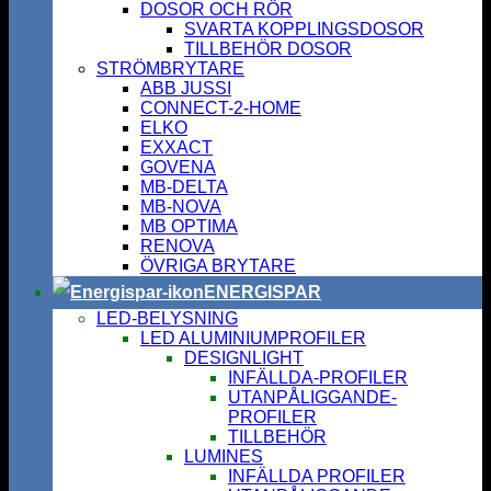
DOSOR OCH RÖR
SVARTA KOPPLINGSDOSOR
TILLBEHÖR DOSOR
STRÖMBRYTARE
ABB JUSSI
CONNECT-2-HOME
ELKO
EXXACT
GOVENA
MB-DELTA
MB-NOVA
MB OPTIMA
RENOVA
ÖVRIGA BRYTARE
ENERGISPAR
LED-BELYSNING
LED ALUMINIUMPROFILER
DESIGNLIGHT
INFÄLLDA-PROFILER
UTANPÅLIGGANDE-
PROFILER
TILLBEHÖR
LUMINES
INFÄLLDA PROFILER