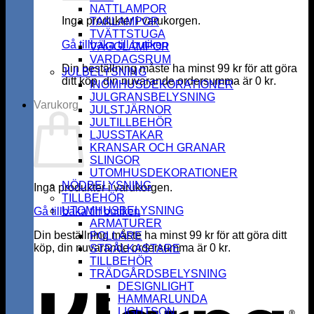
NATTLAMPOR
Inga produkter i varukorgen.
TAKLAMPOR
TVÄTTSTUGA
Gå tillbaka till butiken
VÄGGLAMPOR
VARDAGSRUM
Din beställning måste ha minst
99
kr
för att göra
JULBELYSNING
ditt köp, din nuvarande ordersumma är
0
kr
.
INOMHUSDEKORATIONER
JULGRANSBELYSNING
Varukorg
JULSTJÄRNOR
JULTILLBEHÖR
LJUSSTAKAR
KRANSAR OCH GRANAR
SLINGOR
UTOMHUSDEKORATIONER
NÖDBELYSNING
Inga produkter i varukorgen.
TILLBEHÖR
UTOMHUSBELYSNING
Gå tillbaka till butiken
ARMATURER
Din beställning måste ha minst
99
kr
för att göra ditt
POLLARE
köp, din nuvarande ordersumma är
0
kr
.
STRÅLKASTARE
K
TILLBEHÖR
TRÄDGÅRDSBELYSNING
DESIGNLIGHT
HAMMARLUNDA
LIGHTSON