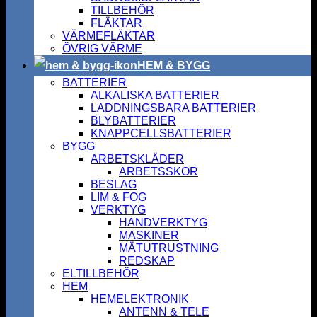
TILLBEHÖR
FLÄKTAR
VÄRMEFLÄKTAR
ÖVRIG VÄRME
HEM & BYGG
BATTERIER
ALKALISKA BATTERIER
LADDNINGSBARA BATTERIER
BLYBATTERIER
KNAPPCELLSBATTERIER
BYGG
ARBETSKLÄDER
ARBETSSKOR
BESLAG
LIM & FOG
VERKTYG
HANDVERKTYG
MASKINER
MÄTUTRUSTNING
REDSKAP
ELTILLBEHÖR
HEM
HEMELEKTRONIK
ANTENN & TELE