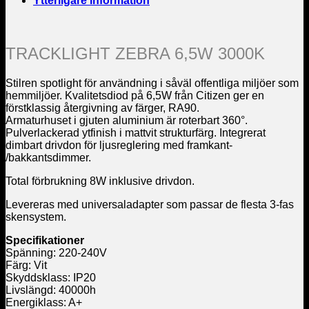
Ytterligare information
TRACKLIGHT ZEBRA 6,5W 3000K
Stilren spotlight för användning i såväl offentliga miljöer som
hemmiljöer. Kvalitetsdiod på 6,5W från Citizen ger en
förstklassig återgivning av färger, RA90.
Armaturhuset i gjuten aluminium är roterbart 360°.
Pulverlackerad ytfinish i mattvit strukturfärg. Integrerat
dimbart drivdon för ljusreglering med framkant-
/bakkantsdimmer.
Total förbrukning 8W inklusive drivdon.
Levereras med universaladapter som passar de flesta 3-fas
skensystem.
Specifikationer
Spänning: 220-240V
Färg: Vit
Skyddsklass: IP20
Livslängd: 40000h
Energiklass: A+