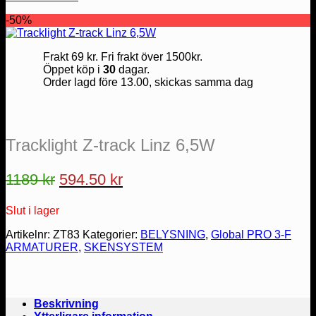
-50%
Frakt 69 kr. Fri frakt över 1500kr.
Öppet köp i
30
dagar.
Order lagd före 13.00, skickas samma dag
Tracklight Z-track Linz 6,5W
Det
Det
1189
kr
594.50
kr
ursprungliga
nuvarande
Slut i lager
priset
priset
var:
är:
Artikelnr:
ZT83
Kategorier:
BELYSNING
,
Global PRO 3-F
ARMATURER
,
SKENSYSTEM
1189 kr.
594.50 kr.
Beskrivning