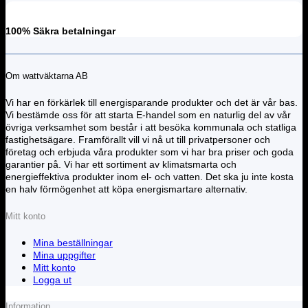
100% Säkra betalningar
Om wattväktarna AB
Vi har en förkärlek till energisparande produkter och det är vår bas.
Vi bestämde oss för att starta E-handel som en naturlig del av vår
övriga verksamhet som består i att besöka kommunala och statliga
fastighetsägare. Framförallt vill vi nå ut till privatpersoner och
företag och erbjuda våra produkter som vi har bra priser och goda
garantier på. Vi har ett sortiment av klimatsmarta och
energieffektiva produkter inom el- och vatten. Det ska ju inte kosta
en halv förmögenhet att köpa energismartare alternativ.
Mitt konto
Mina beställningar
Mina uppgifter
Mitt konto
Logga ut
Information