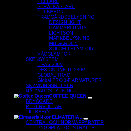
POLLARE
STRÅLKASTARE
TILLBEHÖR
TRÄDGÅRDSBELYSNING
DESIGNLIGHT
HAMMARLUNDA
LIGHTSON
MARKBELYSNING
MB GARDEN
SOLCELLSLAMPOR
VÄGGLAMPOR
SKENSYSTEM
1-FAS 230V
DESIGNLINE 1F 230V
GLOBAL TRAC
Global PRO 3-F ARMATURER
SKYMNINGSRELÄER
NÄRVAROSTYRNING
COFFEE QUEEN
BRYGGARE
RESERVDELAR
TILLBEHÖR
ELMATERIAL
CENTRAL OCH NORMAPPARATER
BYGGPLATSCENTRALER