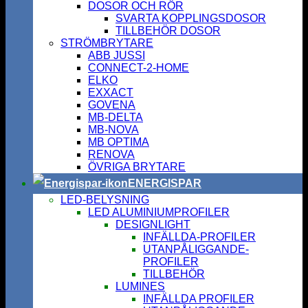
DOSOR OCH RÖR
SVARTA KOPPLINGSDOSOR
TILLBEHÖR DOSOR
STRÖMBRYTARE
ABB JUSSI
CONNECT-2-HOME
ELKO
EXXACT
GOVENA
MB-DELTA
MB-NOVA
MB OPTIMA
RENOVA
ÖVRIGA BRYTARE
ENERGISPAR
LED-BELYSNING
LED ALUMINIUMPROFILER
DESIGNLIGHT
INFÄLLDA-PROFILER
UTANPÅLIGGANDE-
PROFILER
TILLBEHÖR
LUMINES
INFÄLLDA PROFILER