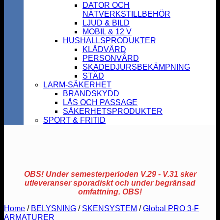
DATOR OCH
NÄTVERKSTILLBEHÖR
LJUD & BILD
MOBIL & 12 V
HUSHALLSPRODUKTER
KLÄDVÅRD
PERSONVÅRD
SKADEDJURSBEKÄMPNING
STÄD
LARM-SÄKERHET
BRANDSKYDD
LÅS OCH PASSAGE
SÄKERHETSPRODUKTER
SPORT & FRITID
OBS! Under semesterperioden V.29 - V.31 sker
utleveranser sporadiskt och under begränsad
omfattning. OBS!
Home
/
BELYSNING
/
SKENSYSTEM
/
Global PRO 3-F
ARMATURER