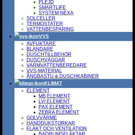
PLEJD
SMARTLIFE
SYSTEM NEXA
SOLCELLER
TERMOSTATER
VATTENBESPARING
VVS
AVFUKTARE
BLANDARE
DUSCHTILLBEHÖR
DUSCHVÄGGAR
VARMVATTENBEREDARE
VVS-MATERIAL
ÅNGBASTU & DUSCHKABINER
KLIMAT
ELEMENT
MB ELEMENT
LVI ELEMENT
PAX ELEMENT
ZEBRA ELEMENT
GOLVVÄRME
HANDDUKSTORKAR
FLÄKT OCH VENTILATION
BADRUMSFLÄKTAR