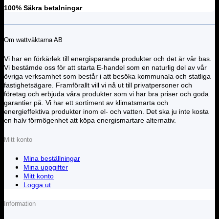
100% Säkra betalningar
Om wattväktarna AB
Vi har en förkärlek till energisparande produkter och det är vår bas.
Vi bestämde oss för att starta E-handel som en naturlig del av vår
övriga verksamhet som består i att besöka kommunala och statliga
fastighetsägare. Framförallt vill vi nå ut till privatpersoner och
företag och erbjuda våra produkter som vi har bra priser och goda
garantier på. Vi har ett sortiment av klimatsmarta och
energieffektiva produkter inom el- och vatten. Det ska ju inte kosta
en halv förmögenhet att köpa energismartare alternativ.
Mitt konto
Mina beställningar
Mina uppgifter
Mitt konto
Logga ut
Information