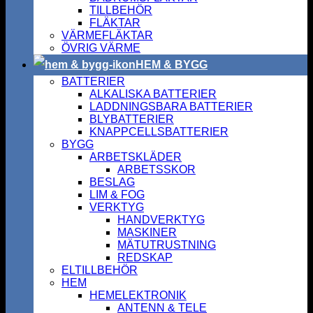
TILLBEHÖR
FLÄKTAR
VÄRMEFLÄKTAR
ÖVRIG VÄRME
HEM & BYGG
BATTERIER
ALKALISKA BATTERIER
LADDNINGSBARA BATTERIER
BLYBATTERIER
KNAPPCELLSBATTERIER
BYGG
ARBETSKLÄDER
ARBETSSKOR
BESLAG
LIM & FOG
VERKTYG
HANDVERKTYG
MASKINER
MÄTUTRUSTNING
REDSKAP
ELTILLBEHÖR
HEM
HEMELEKTRONIK
ANTENN & TELE