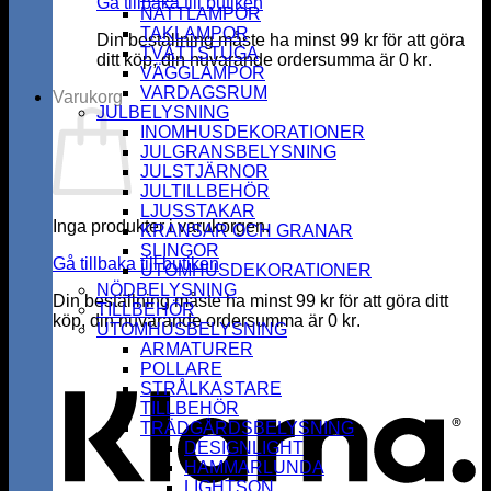
Gå tillbaka till butiken
NATTLAMPOR
TAKLAMPOR
Din beställning måste ha minst
99
kr
för att göra
TVÄTTSTUGA
ditt köp, din nuvarande ordersumma är
0
kr
.
VÄGGLAMPOR
VARDAGSRUM
Varukorg
JULBELYSNING
INOMHUSDEKORATIONER
JULGRANSBELYSNING
JULSTJÄRNOR
JULTILLBEHÖR
LJUSSTAKAR
Inga produkter i varukorgen.
KRANSAR OCH GRANAR
SLINGOR
Gå tillbaka till butiken
UTOMHUSDEKORATIONER
NÖDBELYSNING
Din beställning måste ha minst
99
kr
för att göra ditt
TILLBEHÖR
köp, din nuvarande ordersumma är
0
kr
.
UTOMHUSBELYSNING
K
ARMATURER
POLLARE
STRÅLKASTARE
TILLBEHÖR
TRÄDGÅRDSBELYSNING
DESIGNLIGHT
HAMMARLUNDA
LIGHTSON