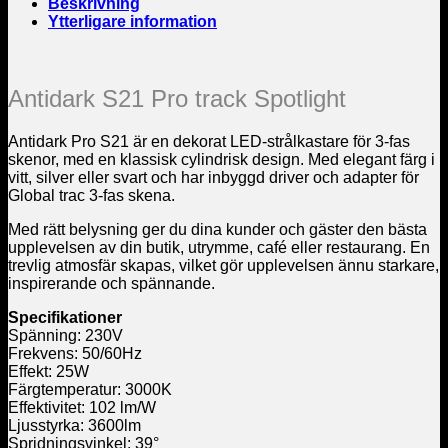
Beskrivning
Ytterligare information
Antidark S21 Pro track Spotlight
Antidark Pro S21 är en dekorat LED-strålkastare för 3-fas
skenor, med en klassisk cylindrisk design. Med elegant färg i
vitt, silver eller svart och har inbyggd driver och adapter för
Global trac 3-fas skena.
Med rätt belysning ger du dina kunder och gäster den bästa
upplevelsen av din butik, utrymme, café eller restaurang. En
trevlig atmosfär skapas, vilket gör upplevelsen ännu starkare,
inspirerande och spännande.
Specifikationer
Spänning: 230V
Frekvens: 50/60Hz
Effekt: 25W
Färgtemperatur: 3000K
Effektivitet: 102 lm/W
Ljusstyrka: 3600lm
Spridningsvinkel: 39°