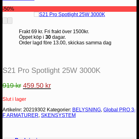
-50%
Frakt 69 kr. Fri frakt över 1500kr.
Öppet köp i
30
dagar.
Order lagd före 13.00, skickas samma dag
S21 Pro Spotlight 25W 3000K
Det
Det
919
kr
459.50
kr
ursprungliga
nuvarande
Slut i lager
priset
priset
var:
är:
Artikelnr:
20219302
Kategorier:
BELYSNING
,
Global PRO 3-
F ARMATURER
,
SKENSYSTEM
919 kr.
459.50 kr.