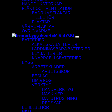
HANDDUKSTORKAR
FLÄKT OCH VENTILATION
BADRUMSFLÄKTAR
TILLBEHÖR
FLÄKTAR
VÄRMEFLÄKTAR
ÖVRIG VÄRME
HEM & BYGG
BATTERIER
ALKALISKA BATTERIER
LADDNINGSBARA BATTERIER
BLYBATTERIER
KNAPPCELLSBATTERIER
BYGG
ARBETSKLÄDER
ARBETSSKOR
BESLAG
LIM & FOG
VERKTYG
HANDVERKTYG
MASKINER
MÄTUTRUSTNING
REDSKAP
ELTILLBEHÖR