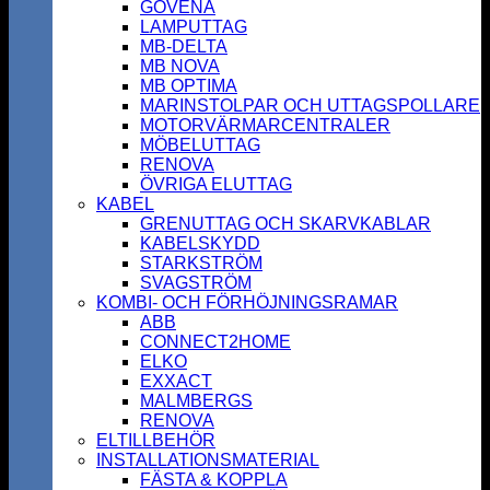
GOVENA
LAMPUTTAG
MB-DELTA
MB NOVA
MB OPTIMA
MARINSTOLPAR OCH UTTAGSPOLLARE
MOTORVÄRMARCENTRALER
MÖBELUTTAG
RENOVA
ÖVRIGA ELUTTAG
KABEL
GRENUTTAG OCH SKARVKABLAR
KABELSKYDD
STARKSTRÖM
SVAGSTRÖM
KOMBI- OCH FÖRHÖJNINGSRAMAR
ABB
CONNECT2HOME
ELKO
EXXACT
MALMBERGS
RENOVA
ELTILLBEHÖR
INSTALLATIONSMATERIAL
FÄSTA & KOPPLA