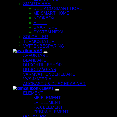
SMARTA HEM
DELTACO SMART HOME
MB SMART HOME
NOOKBOX
PLEJD
SMARTLIFE
SYSTEM NEXA
SOLCELLER
TERMOSTATER
VATTENBESPARING
VVS
AVFUKTARE
BLANDARE
DUSCHTILLBEHÖR
DUSCHVÄGGAR
VARMVATTENBEREDARE
VVS-MATERIAL
ÅNGBASTU & DUSCHKABINER
KLIMAT
ELEMENT
MB ELEMENT
LVI ELEMENT
PAX ELEMENT
ZEBRA ELEMENT
GOLVVÄRME