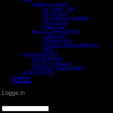
HEM
HEMELEKTRONIK
ANTENN & TELE
DATOR OCH
NÄTVERKSTILLBEHÖR
LJUD & BILD
MOBIL & 12 V
HUSHALLSPRODUKTER
KLÄDVÅRD
PERSONVÅRD
SKADEDJURSBEKÄMPNING
STÄD
LARM-SÄKERHET
BRANDSKYDD
LÅS OCH PASSAGE
SÄKERHETSPRODUKTER
SPORT & FRITID
Logga in
Köpvillkor
Logga in
Obligatoriskt
Användarnamn eller e-postadress
*