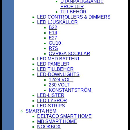
UTANPÅLIGGANDE
PROFILER
TILLBEHÖR
LED CONTROLLERS & DIMMERS
LED LJUSKÄLLOR
B22
E14
E27
GU10
R7S
ÖVRIGA SOCKLAR
LED MED BATTERI
LED PANELER
LED TILLBEHÖR
LED-DOWNLIGHTS
12/24 VOLT
230 VOLT
KONSTANTSTRÖM
LED-LISTER
LED-LYSRÖR
LED-STRIPS
SMARTA HEM
DELTACO SMART HOME
MB SMART HOME
NOOKBOX