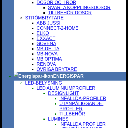
DOSOR OCH RÖR
SVARTA KOPPLINGSDOSOR
TILLBEHÖR DOSOR
STRÖMBRYTARE
ABB JUSSI
CONNECT-2-HOME
ELKO
EXXACT
GOVENA
MB-DELTA
MB-NOVA
MB OPTIMA
RENOVA
ÖVRIGA BRYTARE
ENERGISPAR
LED-BELYSNING
LED ALUMINIUMPROFILER
DESIGNLIGHT
INFÄLLDA-PROFILER
UTANPÅLIGGANDE-
PROFILER
TILLBEHÖR
LUMINES
INFÄLLDA PROFILER