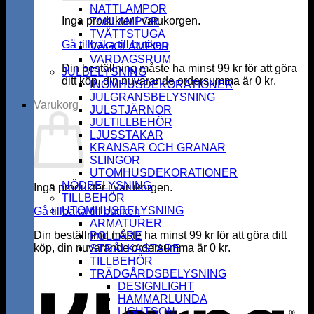
NATTLAMPOR
Inga produkter i varukorgen.
TAKLAMPOR
TVÄTTSTUGA
Gå tillbaka till butiken
VÄGGLAMPOR
VARDAGSRUM
Din beställning måste ha minst
99
kr
för att göra
JULBELYSNING
ditt köp, din nuvarande ordersumma är
0
kr
.
INOMHUSDEKORATIONER
JULGRANSBELYSNING
Varukorg
JULSTJÄRNOR
JULTILLBEHÖR
LJUSSTAKAR
KRANSAR OCH GRANAR
SLINGOR
UTOMHUSDEKORATIONER
NÖDBELYSNING
Inga produkter i varukorgen.
TILLBEHÖR
UTOMHUSBELYSNING
Gå tillbaka till butiken
ARMATURER
Din beställning måste ha minst
99
kr
för att göra ditt
POLLARE
köp, din nuvarande ordersumma är
0
kr
.
STRÅLKASTARE
K
TILLBEHÖR
TRÄDGÅRDSBELYSNING
DESIGNLIGHT
HAMMARLUNDA
LIGHTSON