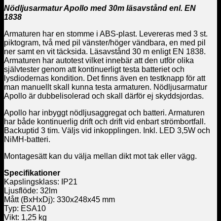
Nödljusarmatur Apollo med 30m läsavstånd enl. EN
1838
Armaturen har en stomme i ABS-plast. Levereras med 3 st.
piktogram, två med pil vänster/höger vändbara, en med pil
ner samt en vit täcksida. Läsavstånd 30 m enligt EN 1838.
Armaturen har autotest vilket innebär att den utför olika
självtester genom att kontinuerligt testa batteriet och
lysdiodernas kondition. Det finns även en testknapp för att
man manuellt skall kunna testa armaturen. Nödljusarmatur
Apollo är dubbelisolerad och skall därför ej skyddsjordas.
Apollo har inbyggt nödljusaggregat och batteri. Armaturen
har både kontinuerlig drift och drift vid enbart strömbortfall.
Backuptid 3 tim. Väljs vid inkopplingen. Inkl. LED 3,5W och
NiMH-batteri.
Montagesätt kan du välja mellan dikt mot tak eller vägg.
Specifikationer
Kapslingsklass: IP21
Ljusflöde: 32lm
Mått (BxHxDj): 330x248x45 mm
Typ: ESA10
Vikt: 1,25 kg