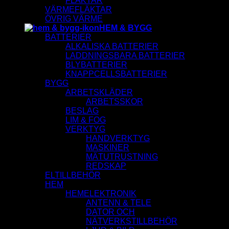
FLÄKTAR
VÄRMEFLÄKTAR
ÖVRIG VÄRME
HEM & BYGG
BATTERIER
ALKALISKA BATTERIER
LADDNINGSBARA BATTERIER
BLYBATTERIER
KNAPPCELLSBATTERIER
BYGG
ARBETSKLÄDER
ARBETSSKOR
BESLAG
LIM & FOG
VERKTYG
HANDVERKTYG
MASKINER
MÄTUTRUSTNING
REDSKAP
ELTILLBEHÖR
HEM
HEMELEKTRONIK
ANTENN & TELE
DATOR OCH
NÄTVERKSTILLBEHÖR