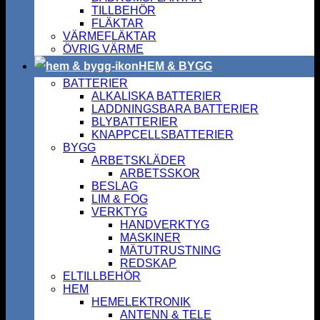
TILLBEHÖR
FLÄKTAR
VÄRMEFLÄKTAR
ÖVRIG VÄRME
HEM & BYGG
BATTERIER
ALKALISKA BATTERIER
LADDNINGSBARA BATTERIER
BLYBATTERIER
KNAPPCELLSBATTERIER
BYGG
ARBETSKLÄDER
ARBETSSKOR
BESLAG
LIM & FOG
VERKTYG
HANDVERKTYG
MASKINER
MÄTUTRUSTNING
REDSKAP
ELTILLBEHÖR
HEM
HEMELEKTRONIK
ANTENN & TELE