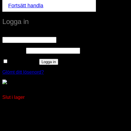
Fortsätt handla
Logga in
Obligatoriskt
Användarnamn eller e-postadress
*
Obligatoriskt
Lösenord
*
Kom ihåg mig
Logga in
Glömt ditt lösenord?
Nödbelysning Apollo
Slut i lager
window.klarnaAsyncCallback = function () {
window.Klarna.Payments.Buttons.init({ client_id:
"klarna_live_client_M1gtQTRXKW1JOWhON0d0MWNY
}).load( { container: "#container", theme: "default", shape:
"default", on_click: (authorize) => { // Here you should invoke