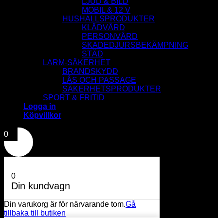
LJUD & BILD
MOBIL & 12 V
HUSHALLSPRODUKTER
KLÄDVÅRD
PERSONVÅRD
SKADEDJURSBEKÄMPNING
STÄD
LARM-SÄKERHET
BRANDSKYDD
LÅS OCH PASSAGE
SÄKERHETSPRODUKTER
SPORT & FRITID
Logga in
Köpvillkor
0
0
Din kundvagn
Din varukorg är för närvarande tom.
Gå
tillbaka till butiken