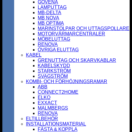
GOVENA
LAMPUTTAG
MB-DELTA
MB NOVA
MB OPTIMA
MARINSTOLPAR OCH UTTAGSPOLLARE
MOTORVÄRMARCENTRALER
MÖBELUTTAG
RENOVA
ÖVRIGA ELUTTAG
KABEL
GRENUTTAG OCH SKARVKABLAR
KABELSKYDD
STARKSTRÖM
SVAGSTRÖM
KOMBI- OCH FÖRHÖJNINGSRAMAR
ABB
CONNECT2HOME
ELKO
EXXACT
MALMBERGS
RENOVA
ELTILLBEHÖR
INSTALLATIONSMATERIAL
FÄSTA & KOPPLA