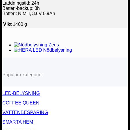
Laddningstid: 24h
Batteri-backup: 3h
Batteri: NiMH, 3.6V 0.9Ah
Vikt
1400 g
Populära kategorier
LED-BELYSNING
COFFEE QUEEN
VATTENBESPARING
SMARTA HEM