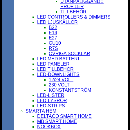
UTANPÅLIGGANDE
PROFILER
TILLBEHÖR
LED CONTROLLERS & DIMMERS
LED LJUSKÄLLOR
B22
E14
E27
GU10
R7S
ÖVRIGA SOCKLAR
LED MED BATTERI
LED PANELER
LED TILLBEHÖR
LED-DOWNLIGHTS
12/24 VOLT
230 VOLT
KONSTANTSTRÖM
LED-LISTER
LED-LYSRÖR
LED-STRIPS
SMARTA HEM
DELTACO SMART HOME
MB SMART HOME
NOOKBOX