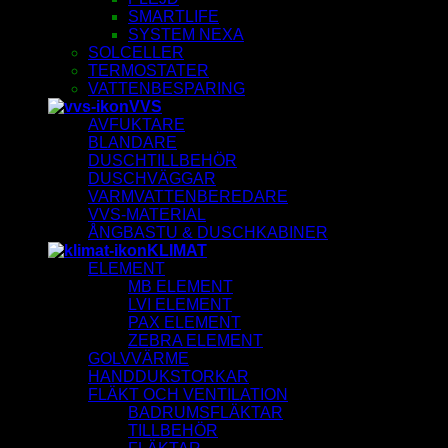
SMARTLIFE
SYSTEM NEXA
SOLCELLER
TERMOSTATER
VATTENBESPARING
VVS
AVFUKTARE
BLANDARE
DUSCHTILLBEHÖR
DUSCHVÄGGAR
VARMVATTENBEREDARE
VVS-MATERIAL
ÅNGBASTU & DUSCHKABINER
KLIMAT
ELEMENT
MB ELEMENT
LVI ELEMENT
PAX ELEMENT
ZEBRA ELEMENT
GOLVVÄRME
HANDDUKSTORKAR
FLÄKT OCH VENTILATION
BADRUMSFLÄKTAR
TILLBEHÖR