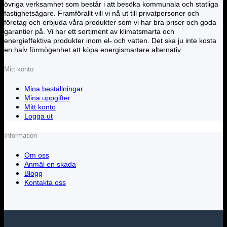
övriga verksamhet som består i att besöka kommunala och statliga
fastighetsägare. Framförallt vill vi nå ut till privatpersoner och
företag och erbjuda våra produkter som vi har bra priser och goda
garantier på. Vi har ett sortiment av klimatsmarta och
energieffektiva produkter inom el- och vatten. Det ska ju inte kosta
en halv förmögenhet att köpa energismartare alternativ.
Mitt konto
Mina beställningar
Mina uppgifter
Mitt konto
Logga ut
Information
Om oss
Anmäl en skada
Blogg
Kontakta oss