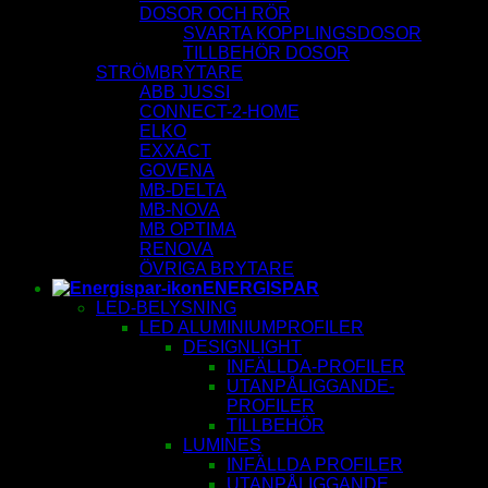
DOSOR OCH RÖR
SVARTA KOPPLINGSDOSOR
TILLBEHÖR DOSOR
STRÖMBRYTARE
ABB JUSSI
CONNECT-2-HOME
ELKO
EXXACT
GOVENA
MB-DELTA
MB-NOVA
MB OPTIMA
RENOVA
ÖVRIGA BRYTARE
ENERGISPAR
LED-BELYSNING
LED ALUMINIUMPROFILER
DESIGNLIGHT
INFÄLLDA-PROFILER
UTANPÅLIGGANDE-
PROFILER
TILLBEHÖR
LUMINES
INFÄLLDA PROFILER
UTANPÅLIGGANDE