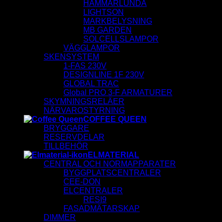
HAMMARLUNDA
LIGHTSON
MARKBELYSNING
MB GARDEN
SOLCELLSLAMPOR
VÄGGLAMPOR
SKENSYSTEM
1-FAS 230V
DESIGNLINE 1F 230V
GLOBAL TRAC
Global PRO 3-F ARMATURER
SKYMNINGSRELÄER
NÄRVAROSTYRNING
COFFEE QUEEN
BRYGGARE
RESERVDELAR
TILLBEHÖR
ELMATERIAL
CENTRAL OCH NORMAPPARATER
BYGGPLATSCENTRALER
CEE-DON
ELCENTRALER
RESI9
FASADMÄTARSKAP
DIMMER