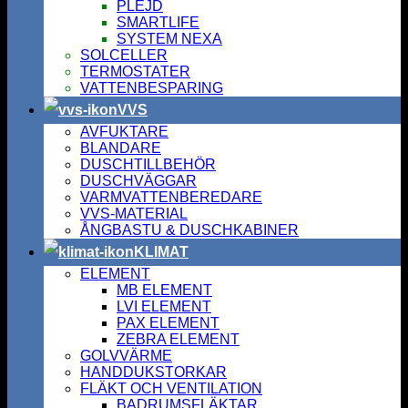
PLEJD
SMARTLIFE
SYSTEM NEXA
SOLCELLER
TERMOSTATER
VATTENBESPARING
VVS
AVFUKTARE
BLANDARE
DUSCHTILLBEHÖR
DUSCHVÄGGAR
VARMVATTENBEREDARE
VVS-MATERIAL
ÅNGBASTU & DUSCHKABINER
KLIMAT
ELEMENT
MB ELEMENT
LVI ELEMENT
PAX ELEMENT
ZEBRA ELEMENT
GOLVVÄRME
HANDDUKSTORKAR
FLÄKT OCH VENTILATION
BADRUMSFLÄKTAR