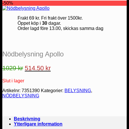
-50%
Frakt 69 kr. Fri frakt över 1500kr.
Öppet köp i
30
dagar.
Order lagd före 13.00, skickas samma dag
Nödbelysning Apollo
Det
Det
1029
kr
514.50
kr
ursprungliga
nuvarande
Slut i lager
priset
priset
var:
är:
Artikelnr:
7351390
Kategorier:
BELYSNING
,
NÖDBELYSNING
1029 kr.
514.50 kr.
Beskrivning
Ytterligare information