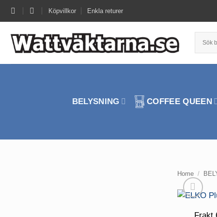
Skip
Köpvillkor
Enkla returer
to
content
BELYSNING
COFFEE QUEEN
Home
/
BEL
Frakt 