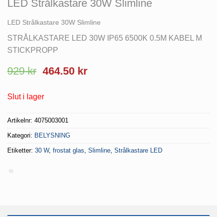
LED Strålkastare 30W Slimline
LED Strålkastare 30W Slimline
STRÅLKASTARE LED 30W IP65 6500K 0.5M KABEL M
STICKPROPP
Det
Det
929
kr
464.50
kr
ursprungliga
nuvarande
priset
priset
Slut i lager
var:
är:
929 kr.
464.50 kr.
Artikelnr:
4075003001
Kategori:
BELYSNING
Etiketter:
30 W
,
frostat glas
,
Slimline
,
Strålkastare LED