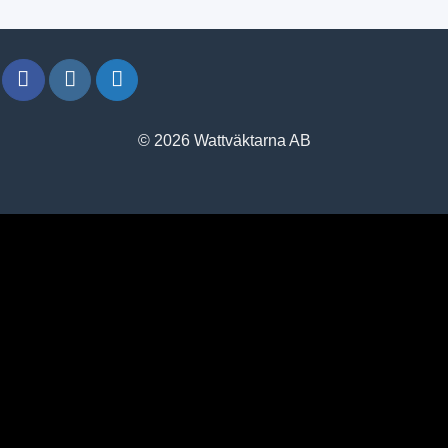
© 2026 Wattväktarna AB
window.klarnaAsyncCallback = function () {
window.Klarna.Payments.Buttons.init({ client_id:
"klarna_live_client_M1gtQTRXKW1JOWhON0d0MWNYI
}).load( { container: "#container", theme: "default", shape:
"default", on_click: (authorize) => { // Here you should invoke
authorize with the order payload. authorize( {
collect_shipping_address: true }, payload, // order payload
(result) => { // The result, if successful contains the