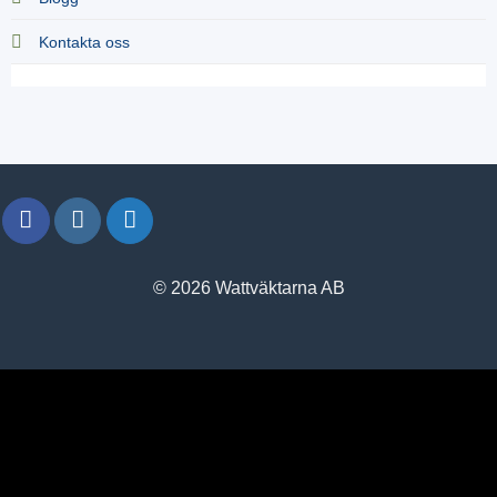
Kontakta oss
© 2026 Wattväktarna AB
window.klarnaAsyncCallback = function () {
window.Klarna.Payments.Buttons.init({ client_id:
"klarna_live_client_M1gtQTRXKW1JOWhON0d0MWNYI
}).load( { container: "#container", theme: "default", shape: