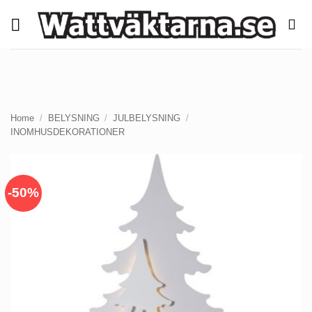
Skip
to
content
Home
/
BELYSNING
/
JULBELYSNING
/
INOMHUSDEKORATIONER
-50%