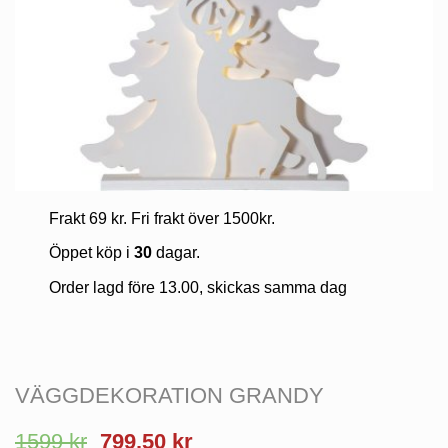
Frakt 69 kr. Fri frakt över 1500kr.
Öppet köp i
30
dagar.
Order lagd före 13.00, skickas samma dag
VÄGGDEKORATION GRANDY
Det
Det
1599
kr
799.50
kr