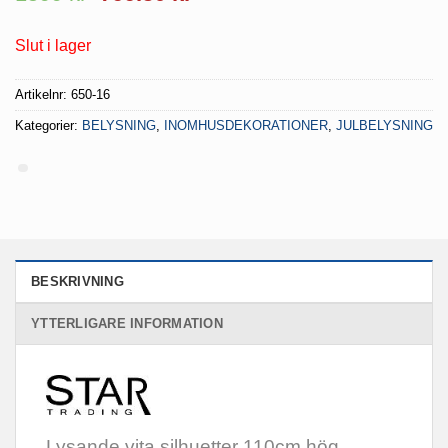
ursprungliga
nuvarande
priset
priset
Slut i lager
var:
är:
1599 kr.
799.50 kr.
Artikelnr:
650-16
Kategorier:
BELYSNING
,
INOMHUSDEKORATIONER
,
JULBELYSNING
BESKRIVNING
YTTERLIGARE INFORMATION
Lysande vita silhuetter 110cm hög.