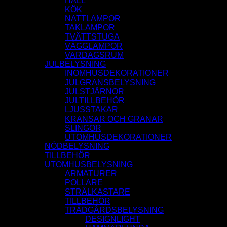
HALL
KÖK
NATTLAMPOR
TAKLAMPOR
TVÄTTSTUGA
VÄGGLAMPOR
VARDAGSRUM
JULBELYSNING
INOMHUSDEKORATIONER
JULGRANSBELYSNING
JULSTJÄRNOR
JULTILLBEHÖR
LJUSSTAKAR
KRANSAR OCH GRANAR
SLINGOR
UTOMHUSDEKORATIONER
NÖDBELYSNING
TILLBEHÖR
UTOMHUSBELYSNING
ARMATURER
POLLARE
STRÅLKASTARE
TILLBEHÖR
TRÄDGÅRDSBELYSNING
DESIGNLIGHT