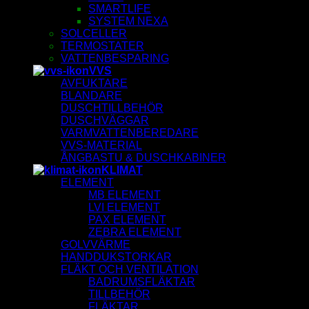
SMARTLIFE
SYSTEM NEXA
SOLCELLER
TERMOSTATER
VATTENBESPARING
VVS
AVFUKTARE
BLANDARE
DUSCHTILLBEHÖR
DUSCHVÄGGAR
VARMVATTENBEREDARE
VVS-MATERIAL
ÅNGBASTU & DUSCHKABINER
KLIMAT
ELEMENT
MB ELEMENT
LVI ELEMENT
PAX ELEMENT
ZEBRA ELEMENT
GOLVVÄRME
HANDDUKSTORKAR
FLÄKT OCH VENTILATION
BADRUMSFLÄKTAR
TILLBEHÖR
FLÄKTAR