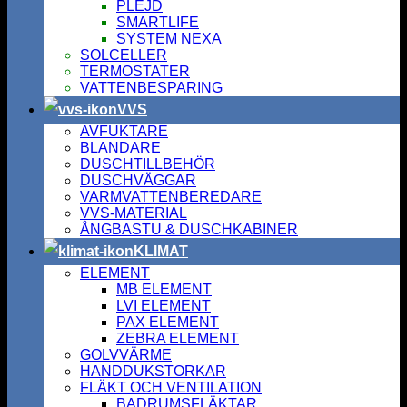
PLEJD
SMARTLIFE
SYSTEM NEXA
SOLCELLER
TERMOSTATER
VATTENBESPARING
VVS
AVFUKTARE
BLANDARE
DUSCHTILLBEHÖR
DUSCHVÄGGAR
VARMVATTENBEREDARE
VVS-MATERIAL
ÅNGBASTU & DUSCHKABINER
KLIMAT
ELEMENT
MB ELEMENT
LVI ELEMENT
PAX ELEMENT
ZEBRA ELEMENT
GOLVVÄRME
HANDDUKSTORKAR
FLÄKT OCH VENTILATION
BADRUMSFLÄKTAR