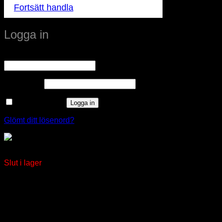
Fortsätt handla
Logga in
Obligatoriskt
Användarnamn eller e-postadress
*
Obligatoriskt
Lösenord
*
Kom ihåg mig
Logga in
Glömt ditt lösenord?
PANORAMA CHURCHVILLE
Slut i lager
window.klarnaAsyncCallback = function () {
window.Klarna.Payments.Buttons.init({ client_id:
"klarna_live_client_M1gtQTRXKW1JOWhON0d0MWNY
}).load( { container: "#container", theme: "default", shape:
"default", on_click: (authorize) => { // Here you should invoke