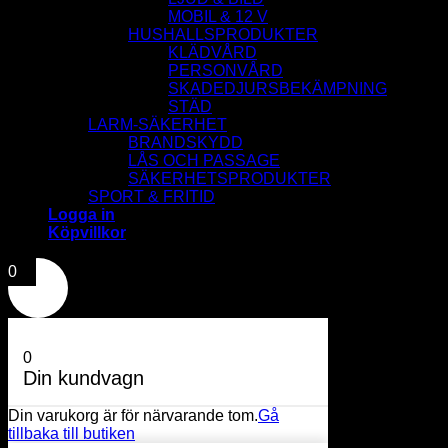
MOBIL & 12 V
HUSHALLSPRODUKTER
KLÄDVÅRD
PERSONVÅRD
SKADEDJURSBEKÄMPNING
STÄD
LARM-SÄKERHET
BRANDSKYDD
LÅS OCH PASSAGE
SÄKERHETSPRODUKTER
SPORT & FRITID
Logga in
Köpvillkor
0
0
Din kundvagn
Din varukorg är för närvarande tom.
Gå
tillbaka till butiken