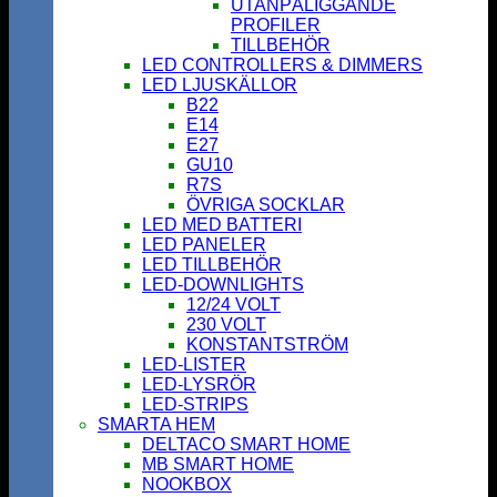
UTANPÅLIGGANDE
PROFILER
TILLBEHÖR
LED CONTROLLERS & DIMMERS
LED LJUSKÄLLOR
B22
E14
E27
GU10
R7S
ÖVRIGA SOCKLAR
LED MED BATTERI
LED PANELER
LED TILLBEHÖR
LED-DOWNLIGHTS
12/24 VOLT
230 VOLT
KONSTANTSTRÖM
LED-LISTER
LED-LYSRÖR
LED-STRIPS
SMARTA HEM
DELTACO SMART HOME
MB SMART HOME
NOOKBOX