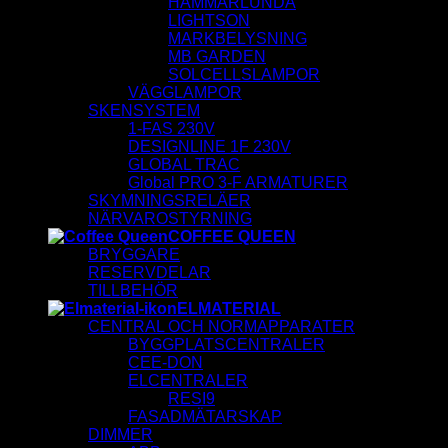
HAMMARLUNDA
LIGHTSON
MARKBELYSNING
MB GARDEN
SOLCELLSLAMPOR
VÄGGLAMPOR
SKENSYSTEM
1-FAS 230V
DESIGNLINE 1F 230V
GLOBAL TRAC
Global PRO 3-F ARMATURER
SKYMNINGSRELÄER
NÄRVAROSTYRNING
COFFEE QUEEN
BRYGGARE
RESERVDELAR
TILLBEHÖR
ELMATERIAL
CENTRAL OCH NORMAPPARATER
BYGGPLATSCENTRALER
CEE-DON
ELCENTRALER
RESI9
FASADMÄTARSKAP
DIMMER