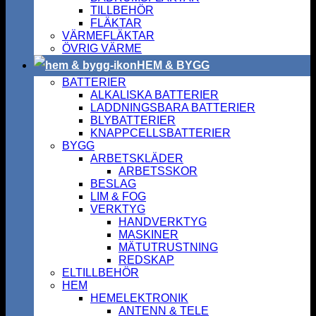
TILLBEHÖR
FLÄKTAR
VÄRMEFLÄKTAR
ÖVRIG VÄRME
HEM & BYGG
BATTERIER
ALKALISKA BATTERIER
LADDNINGSBARA BATTERIER
BLYBATTERIER
KNAPPCELLSBATTERIER
BYGG
ARBETSKLÄDER
ARBETSSKOR
BESLAG
LIM & FOG
VERKTYG
HANDVERKTYG
MASKINER
MÄTUTRUSTNING
REDSKAP
ELTILLBEHÖR
HEM
HEMELEKTRONIK
ANTENN & TELE