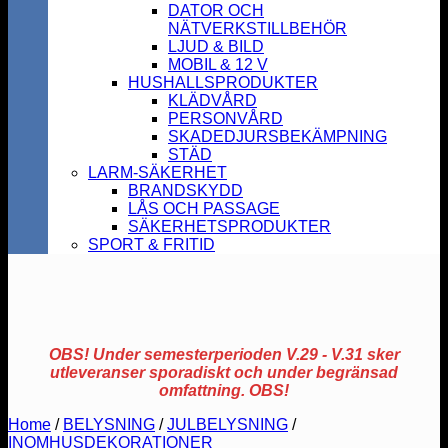
DATOR OCH
NÄTVERKSTILLBEHÖR
LJUD & BILD
MOBIL & 12 V
HUSHALLSPRODUKTER
KLÄDVÅRD
PERSONVÅRD
SKADEDJURSBEKÄMPNING
STÄD
LARM-SÄKERHET
BRANDSKYDD
LÅS OCH PASSAGE
SÄKERHETSPRODUKTER
SPORT & FRITID
OBS! Under semesterperioden V.29 - V.31 sker
utleveranser sporadiskt och under begränsad
omfattning. OBS!
Home
/
BELYSNING
/
JULBELYSNING
/
INOMHUSDEKORATIONER