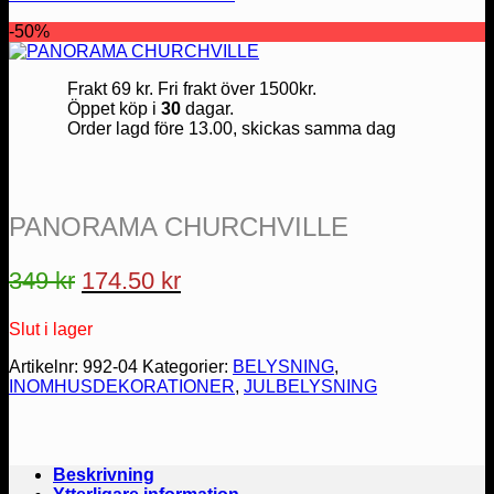
-50%
Frakt 69 kr. Fri frakt över 1500kr.
Öppet köp i
30
dagar.
Order lagd före 13.00, skickas samma dag
PANORAMA CHURCHVILLE
Det
Det
349
kr
174.50
kr
ursprungliga
nuvarande
Slut i lager
priset
priset
var:
är:
Artikelnr:
992-04
Kategorier:
BELYSNING
,
INOMHUSDEKORATIONER
,
JULBELYSNING
349 kr.
174.50 kr.
Beskrivning