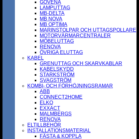
GOVENA
LAMPUTTAG
MB-DELTA
MB NOVA
MB OPTIMA
MARINSTOLPAR OCH UTTAGSPOLLARE
MOTORVÄRMARCENTRALER
MÖBELUTTAG
RENOVA
ÖVRIGA ELUTTAG
KABEL
GRENUTTAG OCH SKARVKABLAR
KABELSKYDD
STARKSTRÖM
SVAGSTRÖM
KOMBI- OCH FÖRHÖJNINGSRAMAR
ABB
CONNECT2HOME
ELKO
EXXACT
MALMBERGS
RENOVA
ELTILLBEHÖR
INSTALLATIONSMATERIAL
FÄSTA & KOPPLA