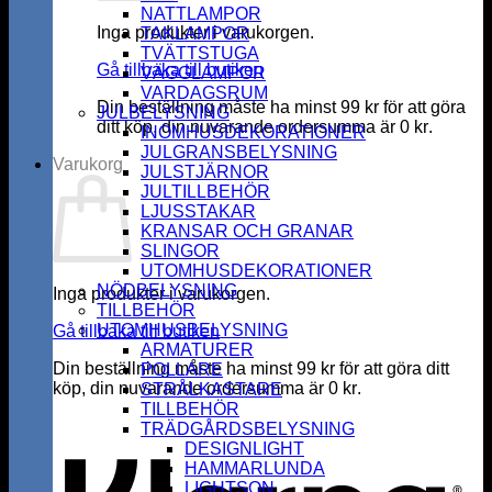
NATTLAMPOR
Inga produkter i varukorgen.
TAKLAMPOR
TVÄTTSTUGA
Gå tillbaka till butiken
VÄGGLAMPOR
VARDAGSRUM
Din beställning måste ha minst
99
kr
för att göra
JULBELYSNING
ditt köp, din nuvarande ordersumma är
0
kr
.
INOMHUSDEKORATIONER
JULGRANSBELYSNING
Varukorg
JULSTJÄRNOR
JULTILLBEHÖR
LJUSSTAKAR
KRANSAR OCH GRANAR
SLINGOR
UTOMHUSDEKORATIONER
NÖDBELYSNING
Inga produkter i varukorgen.
TILLBEHÖR
UTOMHUSBELYSNING
Gå tillbaka till butiken
ARMATURER
Din beställning måste ha minst
99
kr
för att göra ditt
POLLARE
köp, din nuvarande ordersumma är
0
kr
.
STRÅLKASTARE
K
TILLBEHÖR
TRÄDGÅRDSBELYSNING
DESIGNLIGHT
HAMMARLUNDA
LIGHTSON