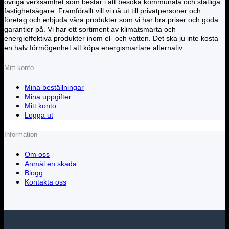
övriga verksamhet som består i att besöka kommunala och statliga
fastighetsägare. Framförallt vill vi nå ut till privatpersoner och
företag och erbjuda våra produkter som vi har bra priser och goda
garantier på. Vi har ett sortiment av klimatsmarta och
energieffektiva produkter inom el- och vatten. Det ska ju inte kosta
en halv förmögenhet att köpa energismartare alternativ.
Mitt konto
Mina beställningar
Mina uppgifter
Mitt konto
Logga ut
Information
Om oss
Anmäl en skada
Blogg
Kontakta oss