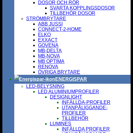
DOSOR OCH RÖR
SVARTA KOPPLINGSDOSOR
TILLBEHÖR DOSOR
STRÖMBRYTARE
ABB JUSSI
CONNECT-2-HOME
ELKO
EXXACT
GOVENA
MB-DELTA
MB-NOVA
MB OPTIMA
RENOVA
ÖVRIGA BRYTARE
ENERGISPAR
LED-BELYSNING
LED ALUMINIUMPROFILER
DESIGNLIGHT
INFÄLLDA-PROFILER
UTANPÅLIGGANDE-
PROFILER
TILLBEHÖR
LUMINES
INFÄLLDA PROFILER