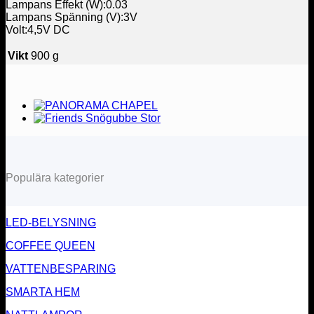
Lampans Effekt (W):0.03
Lampans Spänning (V):3V
Volt:4,5V DC
Vikt
900 g
Populära kategorier
LED-BELYSNING
COFFEE QUEEN
VATTENBESPARING
SMARTA HEM