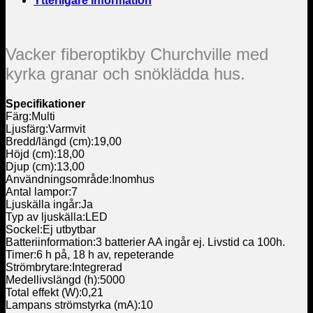
Ytterligare information
Vacker fiberoptikby Churchville med
kyrka granar och snöklädda hus.
Specifikationer
Färg:Multi
Ljusfärg:Varmvit
Bredd/längd (cm):19,00
Höjd (cm):18,00
Djup (cm):13,00
Användningsområde:Inomhus
Antal lampor:7
Ljuskälla ingår:Ja
Typ av ljuskälla:LED
Sockel:Ej utbytbar
Batteriinformation:3 batterier AA ingår ej. Livstid ca 100h.
Timer:6 h på, 18 h av, repeterande
Strömbrytare:Integrerad
Medellivslängd (h):5000
Total effekt (W):0,21
Lampans strömstyrka (mA):10