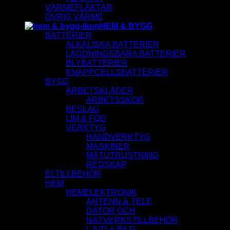
VÄRMEFLÄKTAR
ÖVRIG VÄRME
HEM & BYGG
BATTERIER
ALKALISKA BATTERIER
LADDNINGSBARA BATTERIER
BLYBATTERIER
KNAPPCELLSBATTERIER
BYGG
ARBETSKLÄDER
ARBETSSKOR
BESLAG
LIM & FOG
VERKTYG
HANDVERKTYG
MASKINER
MÄTUTRUSTNING
REDSKAP
ELTILLBEHÖR
HEM
HEMELEKTRONIK
ANTENN & TELE
DATOR OCH
NÄTVERKSTILLBEHÖR
LJUD & BILD