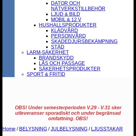
DATOR OCH
NÄTVERKSTILLBEHÖR
LJUD & BILD
MOBIL & 12 V
HUSHALLSPRODUKTER
KLÄDVÅRD
PERSONVÅRD
SKADEDJURSBEKÄMPNING
STÄD
LARM-SÄKERHET
BRANDSKYDD
LÅS OCH PASSAGE
SÄKERHETSPRODUKTER
SPORT & FRITID
OBS! Under semesterperioden V.29 - V.31 sker
utleveranser sporadiskt och under begränsad
omfattning. OBS!
Home
/
BELYSNING
/
JULBELYSNING
/
LJUSSTAKAR