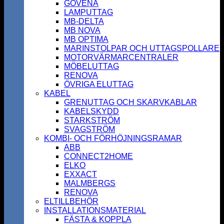
GOVENA
LAMPUTTAG
MB-DELTA
MB NOVA
MB OPTIMA
MARINSTOLPAR OCH UTTAGSPOLLARE
MOTORVÄRMARCENTRALER
MÖBELUTTAG
RENOVA
ÖVRIGA ELUTTAG
KABEL
GRENUTTAG OCH SKARVKABLAR
KABELSKYDD
STARKSTRÖM
SVAGSTRÖM
KOMBI- OCH FÖRHÖJNINGSRAMAR
ABB
CONNECT2HOME
ELKO
EXXACT
MALMBERGS
RENOVA
ELTILLBEHÖR
INSTALLATIONSMATERIAL
FÄSTA & KOPPLA