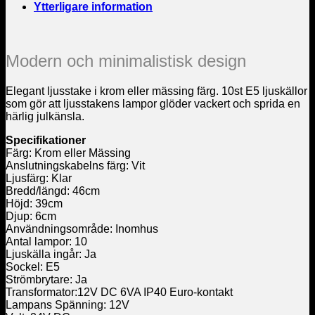
Ytterligare information
Modern och minimalistisk design
Elegant ljusstake i krom eller mässing färg. 10st E5 ljuskällor
som gör att ljusstakens lampor glöder vackert och sprida en
härlig julkänsla.
Specifikationer
Färg: Krom eller Mässing
Anslutningskabelns färg: Vit
Ljusfärg: Klar
Bredd/längd: 46cm
Höjd: 39cm
Djup: 6cm
Användningsområde: Inomhus
Antal lampor: 10
Ljuskälla ingår: Ja
Sockel: E5
Strömbrytare: Ja
Transformator:12V DC 6VA IP40 Euro-kontakt
Lampans Spänning: 12V