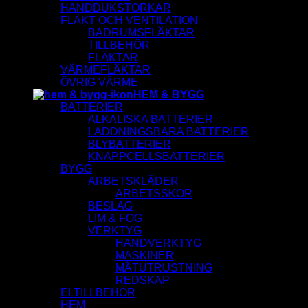
HANDDUKSTORKAR
FLÄKT OCH VENTILATION
BADRUMSFLÄKTAR
TILLBEHÖR
FLÄKTAR
VÄRMEFLÄKTAR
ÖVRIG VÄRME
HEM & BYGG
BATTERIER
ALKALISKA BATTERIER
LADDNINGSBARA BATTERIER
BLYBATTERIER
KNAPPCELLSBATTERIER
BYGG
ARBETSKLÄDER
ARBETSSKOR
BESLAG
LIM & FOG
VERKTYG
HANDVERKTYG
MASKINER
MÄTUTRUSTNING
REDSKAP
ELTILLBEHÖR
HEM