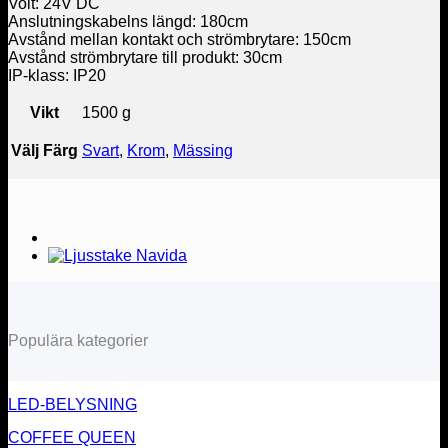
Volt: 24V DC
Anslutningskabelns längd: 180cm
Avstånd mellan kontakt och strömbrytare: 150cm
Avstånd strömbrytare till produkt: 30cm
IP-klass: IP20
Vikt
1500 g
Välj Färg
Svart
,
Krom
,
Mässing
Populära kategorier
LED-BELYSNING
COFFEE QUEEN