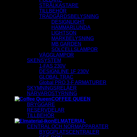
STRÅLKASTARE
TILLBEHÖR
TRÄDGÅRDSBELYSNING
DESIGNLIGHT
HAMMARLUNDA
LIGHTSON
MARKBELYSNING
MB GARDEN
SOLCELLSLAMPOR
VÄGGLAMPOR
SKENSYSTEM
1-FAS 230V
DESIGNLINE 1F 230V
GLOBAL TRAC
Global PRO 3-F ARMATURER
SKYMNINGSRELÄER
NÄRVAROSTYRNING
COFFEE QUEEN
BRYGGARE
RESERVDELAR
TILLBEHÖR
ELMATERIAL
CENTRAL OCH NORMAPPARATER
BYGGPLATSCENTRALER