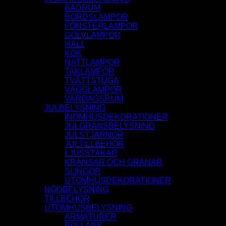
BADRUM
BORDSLAMPOR
FÖNSTERLAMPOR
GOLVLAMPOR
HALL
KÖK
NATTLAMPOR
TAKLAMPOR
TVÄTTSTUGA
VÄGGLAMPOR
VARDAGSRUM
JULBELYSNING
INOMHUSDEKORATIONER
JULGRANSBELYSNING
JULSTJÄRNOR
JULTILLBEHÖR
LJUSSTAKAR
KRANSAR OCH GRANAR
SLINGOR
UTOMHUSDEKORATIONER
NÖDBELYSNING
TILLBEHÖR
UTOMHUSBELYSNING
ARMATURER
POLLARE