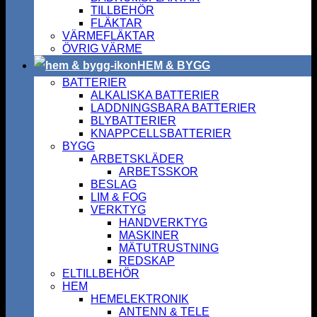
TILLBEHÖR
FLÄKTAR
VÄRMEFLÄKTAR
ÖVRIG VÄRME
HEM & BYGG
BATTERIER
ALKALISKA BATTERIER
LADDNINGSBARA BATTERIER
BLYBATTERIER
KNAPPCELLSBATTERIER
BYGG
ARBETSKLÄDER
ARBETSSKOR
BESLAG
LIM & FOG
VERKTYG
HANDVERKTYG
MASKINER
MÄTUTRUSTNING
REDSKAP
ELTILLBEHÖR
HEM
HEMELEKTRONIK
ANTENN & TELE