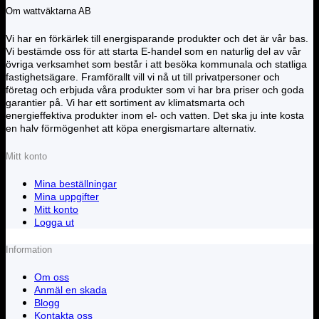
Om wattväktarna AB
Vi har en förkärlek till energisparande produkter och det är vår bas.
Vi bestämde oss för att starta E-handel som en naturlig del av vår
övriga verksamhet som består i att besöka kommunala och statliga
fastighetsägare. Framförallt vill vi nå ut till privatpersoner och
företag och erbjuda våra produkter som vi har bra priser och goda
garantier på. Vi har ett sortiment av klimatsmarta och
energieffektiva produkter inom el- och vatten. Det ska ju inte kosta
en halv förmögenhet att köpa energismartare alternativ.
Mitt konto
Mina beställningar
Mina uppgifter
Mitt konto
Logga ut
Information
Om oss
Anmäl en skada
Blogg
Kontakta oss