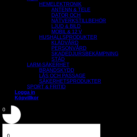
HEMELEKTRONIK
ANTENN & TELE
DATOR OCH
NÄTVERKSTILLBEHÖR
LJUD & BILD
MOBIL & 12 V
HUSHALLSPRODUKTER
KLÄDVÅRD
PERSONVÅRD
SKADEDJURSBEKÄMPNING
STÄD
LARM-SÄKERHET
BRANDSKYDD
LÅS OCH PASSAGE
SÄKERHETSPRODUKTER
SPORT & FRITID
Logga in
Köpvillkor
0
0