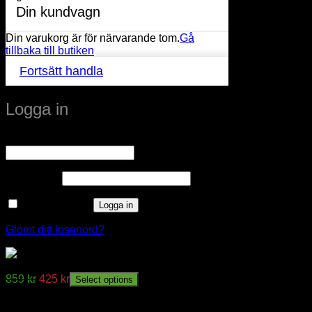
Din kundvagn
Din varukorg är för närvarande tom.
Gå
tillbaka till butiken
Fortsätt handla
Logga in
Obligatoriskt
Användarnamn eller e-postadress
*
Obligatoriskt
Lösenord
*
Kom ihåg mig
Logga in
Glömt ditt lösenord?
LJUSSTAKE NOVUM
859
kr
425
kr
Select options
window.klarnaAsyncCallback = function () {
window.Klarna.Payments.Buttons.init({ client_id: