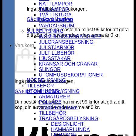
NATTLAMPOR
Inga produkter i varukorgen.
TAKLAMPOR
TVÄTTSTUGA
Gå tillbaka till butiken
VÄGGLAMPOR
VARDAGSRUM
Din beställning måste ha minst
99
kr
för att göra
JULBELYSNING
ditt köp, din nuvarande ordersumma är
0
kr
.
INOMHUSDEKORATIONER
JULGRANSBELYSNING
Varukorg
JULSTJÄRNOR
JULTILLBEHÖR
LJUSSTAKAR
KRANSAR OCH GRANAR
SLINGOR
UTOMHUSDEKORATIONER
NÖDBELYSNING
Inga produkter i varukorgen.
TILLBEHÖR
UTOMHUSBELYSNING
Gå tillbaka till butiken
ARMATURER
Din beställning måste ha minst
99
kr
för att göra ditt
POLLARE
köp, din nuvarande ordersumma är
0
kr
.
STRÅLKASTARE
K
TILLBEHÖR
TRÄDGÅRDSBELYSNING
DESIGNLIGHT
HAMMARLUNDA
LIGHTSON