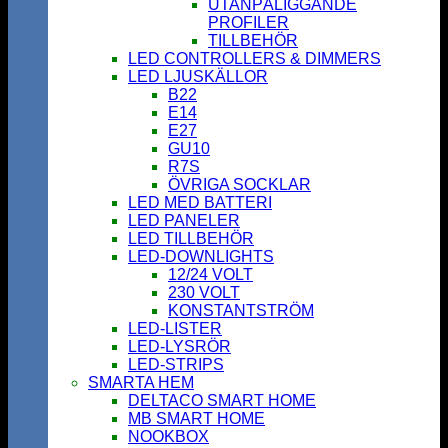
UTANPÅLIGGANDE
PROFILER
TILLBEHÖR
LED CONTROLLERS & DIMMERS
LED LJUSKÄLLOR
B22
E14
E27
GU10
R7S
ÖVRIGA SOCKLAR
LED MED BATTERI
LED PANELER
LED TILLBEHÖR
LED-DOWNLIGHTS
12/24 VOLT
230 VOLT
KONSTANTSTRÖM
LED-LISTER
LED-LYSRÖR
LED-STRIPS
SMARTA HEM
DELTACO SMART HOME
MB SMART HOME
NOOKBOX