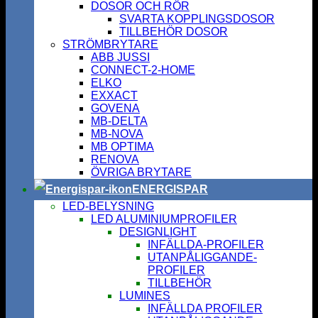
DOSOR OCH RÖR
SVARTA KOPPLINGSDOSOR
TILLBEHÖR DOSOR
STRÖMBRYTARE
ABB JUSSI
CONNECT-2-HOME
ELKO
EXXACT
GOVENA
MB-DELTA
MB-NOVA
MB OPTIMA
RENOVA
ÖVRIGA BRYTARE
ENERGISPAR
LED-BELYSNING
LED ALUMINIUMPROFILER
DESIGNLIGHT
INFÄLLDA-PROFILER
UTANPÅLIGGANDE-
PROFILER
TILLBEHÖR
LUMINES
INFÄLLDA PROFILER