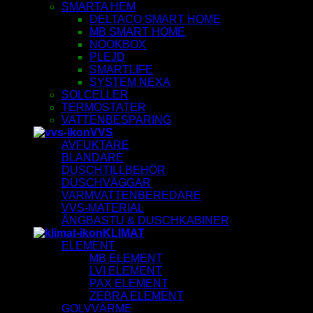
SMARTA HEM
DELTACO SMART HOME
MB SMART HOME
NOOKBOX
PLEJD
SMARTLIFE
SYSTEM NEXA
SOLCELLER
TERMOSTATER
VATTENBESPARING
VVS
AVFUKTARE
BLANDARE
DUSCHTILLBEHÖR
DUSCHVÄGGAR
VARMVATTENBEREDARE
VVS-MATERIAL
ÅNGBASTU & DUSCHKABINER
KLIMAT
ELEMENT
MB ELEMENT
LVI ELEMENT
PAX ELEMENT
ZEBRA ELEMENT
GOLVVÄRME