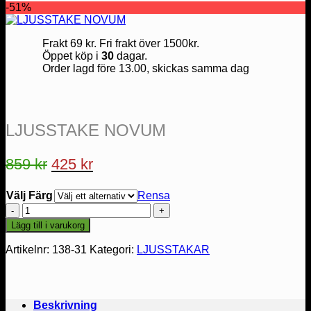
-51%
Frakt 69 kr. Fri frakt över 1500kr.
Öppet köp i
30
dagar.
Order lagd före 13.00, skickas samma dag
LJUSSTAKE NOVUM
859
kr
425
kr
Välj Färg
Rensa
LJUSSTAKE
NOVUM
Lägg till i varukorg
mängd
Artikelnr:
138-31
Kategori:
LJUSSTAKAR
Beskrivning