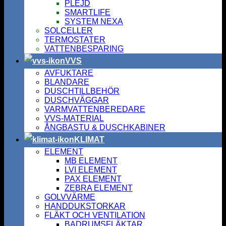
PLEJD
SMARTLIFE
SYSTEM NEXA
SOLCELLER
TERMOSTATER
VATTENBESPARING
VVS
AVFUKTARE
BLANDARE
DUSCHTILLBEHÖR
DUSCHVÄGGAR
VARMVATTENBEREDARE
VVS-MATERIAL
ÅNGBASTU & DUSCHKABINER
KLIMAT
ELEMENT
MB ELEMENT
LVI ELEMENT
PAX ELEMENT
ZEBRA ELEMENT
GOLVVÄRME
HANDDUKSTORKAR
FLÄKT OCH VENTILATION
BADRUMSFLÄKTAR